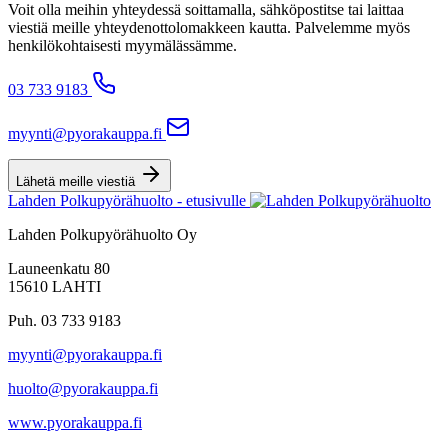
Voit olla meihin yhteydessä soittamalla, sähköpostitse tai laittaa
viestiä meille yhteydenottolomakkeen kautta. Palvelemme myös
henkilökohtaisesti myymälässämme.
03 733 9183
myynti@pyorakauppa.fi
Lähetä meille viestiä
Lahden Polkupyörähuolto - etusivulle
Lahden Polkupyörähuolto Oy
Launeenkatu 80
15610 LAHTI
Puh. 03 733 9183
myynti@pyorakauppa.fi
huolto@pyorakauppa.fi
www.pyorakauppa.fi