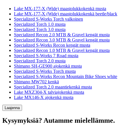
Lake MX-177-X (Wide) maastolukkokenkä musta
Lake MX-177-X (Wide) maastolukkokenkä beetle/black
Specialized S-Works Torch valkoinen
Specialized Torch 1.0 musta
Specialized Torch 3.0 musta
Specialized Recon 2.0 MTB & Gravel kengät musta
Specialized Recon 3.0 MTB & Gravel kengät musta
Specialized S-Works Recon kengät musta
Specialized Recon 1.0 MTB & Gravel kengät musta
Specialized S-Works 7 Road musta
Specialized Torch 2.0 musta
Shimano SH-GE900 ajokenkä musta
Specialized S-Works Torch musta
Specialized S-Works Recon Mountain Bike Shoes white
Shimano MW702 kenkä
Specialized Torch 2.0 maantiekenkä musta
Lake MXZ304-X talviajokenkä musta
Lake MX146-X ajokenkä musta
Laajenna
Kysymyksiä? Autamme mielellämme.