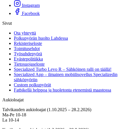
Instagram
Facebook
Sivut
Ota yhteyttä
Polkupyörän huolto Lahdessa
Rekisteriseloste
Toimitusehdot
Työsuhdepyörä
Evästepolitiikka
Tietosuojaseloste
Specialized Turbo Levo R – Sähköinen ralli on täällä!
Specialized App – ilmainen mobiilisovellus Specializedin
sähköpyöriin
Custom polkupyörät
Fatbikellä helppoa ja huoletonta etenemistä maastossa
Aukioloajat
Talvikauden aukioloajat (1.10.2025 – 28.2.2026)
Ma-Pe 10-18
La 10-14