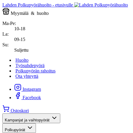
Lahden Polkupyörähuolto - etusivulle
Myymälä
&
huolto
Ma-Pe:
10-18
La:
09-15
Su:
Suljettu
Huolto
Työsuhdepyörä
Polkupyörän rahoitus
Ota yhteyttä
Instagram
Facebook
Ostoskori
Kampanjat ja vaihtopyörät
Polkupyörät