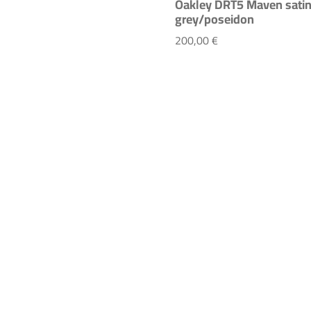
Oakley DRT5 Maven sati
cialized Tactic 4 black
grey/poseidon
Oakley DRT5 Maven
200,00 €