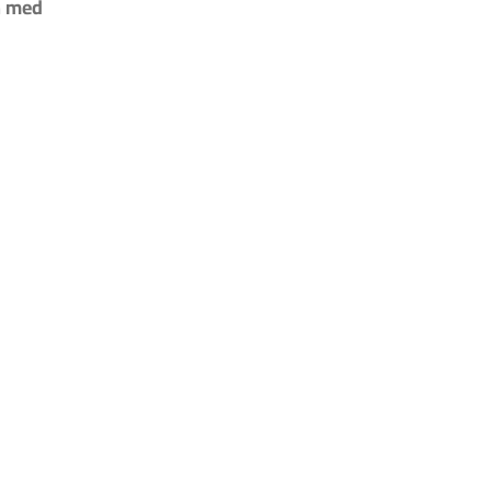
n med
 satin med grey/poseidon