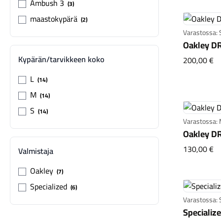
Ambush 3
3
maastokypärä
2
Varastossa: 
Oakley DR
Kypärän/tarvikkeen koko
Oa
200,00 €
L
14
M
14
S
14
Varastossa: 
Oakley DR
Oa
130,00 €
Valmistaja
Oakley
7
Specialized
6
Varastossa: S
Specialize