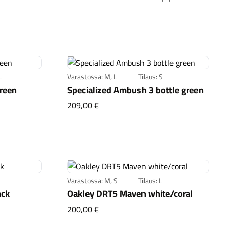
Kaupunkisähköpyörät
Tarvikkeet
L
Varastossa: M, L
Tilaus: S
green
Specialized Ambush 3 bottle green
oak green
Specialized Ambush 3 bottle green
209,00 €
Renkaat
Komponentit
Varastossa: M, S
Tilaus: L
ack
Oakley DRT5 Maven white/coral
Katso koko valikoima
 3 black
Oakley DRT5 Maven white/coral
200,00 €