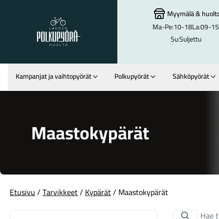
Myymälä
&
huolt
Ma-Pe:
10-18
La:
09-15
Lahden Polkupyörähuolto - etusivulle
Su:
Suljettu
Kampanjat ja vaihtopyörät
Polkupyörät
Sähköpyörät
Hakutulokset
Maastokypärät
Etusivu
/
Tarvikkeet
/
Kypärät
/ Maastokypärät