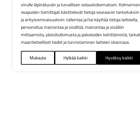
sinulle läpinäkyvän ja turvallisen selauskokemuksen. Kolmannen
osapuolen toimittajat käsittelevät tietoja seuraaviin tarkoituksiin
ja erityisominaisuuksiin: tallentaa ja/tai käyttää tietoja laitteella,
personoitua mainontaa ja sisältöä, mainontaa ja sisällön
mittaamista, yleisötutkimusta ja palveluiden kehittämistä, tarkat
maantieteelliset tiedot ja tunnistaminen laitteen skannaus.
Mukauta
Hylkää kaikki
Hyväksy kaikki