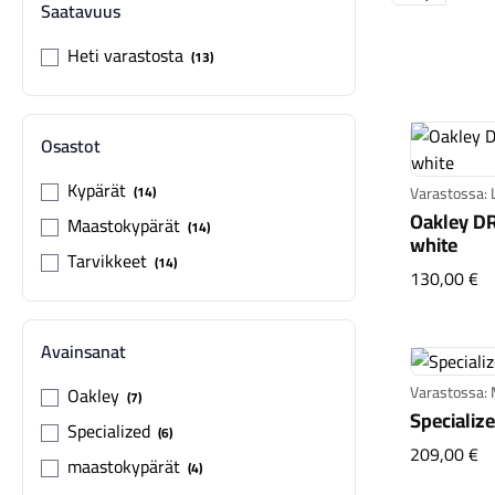
Saatavuus
Heti varastosta
13
Osastot
Kypärät
14
Varastossa: 
Oakley DR
Maastokypärät
14
white
Tarvikkeet
14
Oa
130,00 €
Avainsanat
Varastossa: 
Oakley
7
Specializ
Specialized
6
Sp
209,00 €
maastokypärät
4