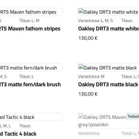
S
Tilaus: L, M
Varastossa: L, M, S
Tilaus:
T5 Maven fathom stripes
Oakley DRT3 matte white
kley DRT5 Maven fathom stripes
Oakley DRT3 matte
130,00 €
M, S
Tilaus: L
Varastossa: M
Tilaus: L, 
T3 matte fern/dark brush
Oakley DRT3 matte black
kley DRT3 matte fern/dark brush
Oakley DRT3 matte 
130,00 €
Tiedust
, M, L
Tilaus:
d Tactic 4 black
Varastossa:
Tilaus: L,