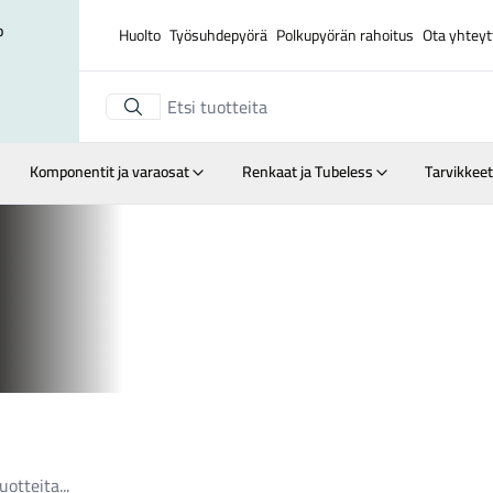
o
Huolto
Työsuhdepyörä
Polkupyörän rahoitus
Ota yhteyt
Komponentit ja varaosat
Renkaat ja Tubeless
Tarvikkeet