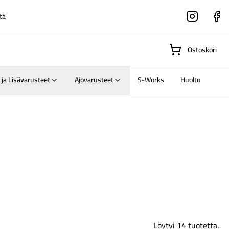
tä
Instagram
Faceboo
Ostoskori
 ja Lisävarusteet
Ajovarusteet
S-Works
Huolto
Suositut osastot
Gravel-
pyörät
Maastosähköpyörä
Löytyi 14 tuotetta.