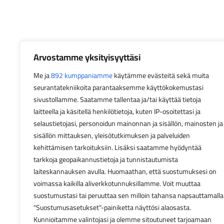
Arvostamme yksityisyyttäsi
Me ja
892 kumppaniamme
käytämme evästeitä sekä muita
seurantatekniikoita parantaaksemme käyttökokemustasi
sivustollamme. Saatamme tallentaa ja/tai käyttää tietoja
laitteella ja käsitellä henkilötietoja, kuten IP-osoitettasi ja
selaustietojasi, personoidun mainonnan ja sisällön, mainosten ja
sisällön mittauksen, yleisötutkimuksen ja palveluiden
kehittämisen tarkoituksiin. Lisäksi saatamme hyödyntää
tarkkoja geopaikannustietoja ja tunnistautumista
laiteskannauksen avulla. Huomaathan, että suostumuksesi on
voimassa kaikilla aliverkkotunnuksillamme. Voit muuttaa
suostumustasi tai peruuttaa sen milloin tahansa napsauttamalla
"Suostumusasetukset"-painiketta näyttösi alaosasta.
Kunnioitamme valintojasi ja olemme sitoutuneet tarjoamaan