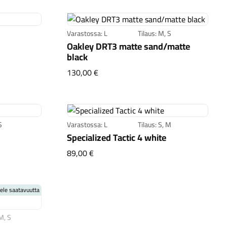
Varastossa: L
Tilaus: M, S
Oakley DRT3 matte sand/matte
black
 white
Oakley DRT3 matte sand/matte blac
130,00 €
S
Varastossa: L
Tilaus: S, M
Specialized Tactic 4 white
black
Specialized Tactic 4 white
89,00 €
ele saatavuutta
 M, S