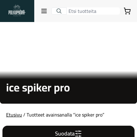
Lahden Polkupyörähuolto - etusivulle
Avaa sulje valikko
Ostoskori
Hakutulokset
Suositut osastot
ice spiker pro
Etusivu
/ Tuotteet avainsanalla “ice spiker pro”
Gravel-pyörät
Suodata