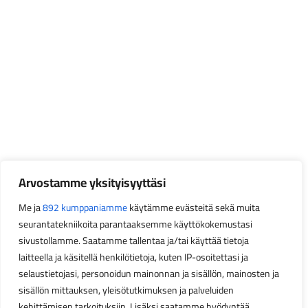
Arvostamme yksityisyyttäsi
Me ja
892 kumppaniamme
käytämme evästeitä sekä muita
seurantatekniikoita parantaaksemme käyttökokemustasi
sivustollamme. Saatamme tallentaa ja/tai käyttää tietoja
laitteella ja käsitellä henkilötietoja, kuten IP-osoitettasi ja
selaustietojasi, personoidun mainonnan ja sisällön, mainosten ja
sisällön mittauksen, yleisötutkimuksen ja palveluiden
kehittämisen tarkoituksiin. Lisäksi saatamme hyödyntää