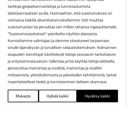
tarkkoja geopaikannustietoja ja tunnistautumista
laiteskannauksen avulla. Huomaathan, että suostumuksesi on
voimassa kaikilla aliverkkotunnuksillamme. Voit muuttaa
suostumustasi tai peruuttaa sen milloin tahansa napsauttamalla
"Suostumusasetukset"-painiketta näyttösi alaosasta.
Kunnioitamme valintojasi ja olemme sitoutuneet tarjoamaan
sinulle läpinäkyvän ja turvallisen selauskokemuksen. Kolmannen
osapuolen toimittajat käsittelevät tietoja seuraaviin tarkoituksiin
ja erityisominaisuuksiin: tallentaa ja/tai käyttää tietoja laitteella,
personoitua mainontaa ja sisältöä, mainontaa ja sisällön
mittaamista, yleisötutkimusta ja palveluiden kehittämistä, tarkat
maantieteelliset tiedot ja tunnistaminen laitteen skannaus.
Mukauta
Hylkää kaikki
Hyväksy kaikki