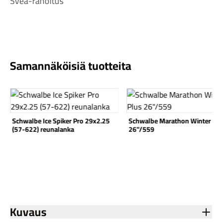
Svea-rahoitus
Samannäköisiä tuotteita
Komponentit
Katso tuote
Katso tuote
Schwalbe Ice Spiker Pro 29x2.25
Schwalbe Marathon Winter Pl
Katso koko valikoima
(57-622) reunalanka
26"/559
Kuvaus