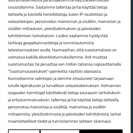
seurantatekniikoita parantaaksemme käyttökokemustasi
Aukioloajat
sivustollamme. Saatamme tallentaa ja/tai käyttää tietoja
laitteella ja käsitellä henkilötietoja, kuten IP-osoitettasi ja
Talvikauden aukioloajat (1.10.2025 – 28.2.2026)
selaustietojasi, personoidun mainonnan ja sisällön, mainosten ja
Ma-Pe 10-18
sisällön mittauksen, yleisötutkimuksen ja palveluiden
La 10-14
kehittämisen tarkoituksiin. Lisäksi saatamme hyödyntää
Kesäkauden aukioloajat (1.3.2026 – 30.9.2026)
tarkkoja geopaikannustietoja ja tunnistautumista
laiteskannauksen avulla. Huomaathan, että suostumuksesi on
Ma-Pe 10-18
voimassa kaikilla aliverkkotunnuksillamme. Voit muuttaa
La 9-15
suostumustasi tai peruuttaa sen milloin tahansa napsauttamalla
"Suostumusasetukset"-painiketta näyttösi alaosasta.
Poikkeavat aukioloajat:
Kunnioitamme valintojasi ja olemme sitoutuneet tarjoamaan
Pyhäinpäivä lauantai 31.10. – suljettu
sinulle läpinäkyvän ja turvallisen selauskokemuksen. Kolmannen
osapuolen toimittajat käsittelevät tietoja seuraaviin tarkoituksiin
ja erityisominaisuuksiin: tallentaa ja/tai käyttää tietoja laitteella,
personoitua mainontaa ja sisältöä, mainontaa ja sisällön
© Lahden Polkupyörähuolto - 2026
mittaamista, yleisötutkimusta ja palveluiden kehittämistä, tarkat
maantieteelliset tiedot ja tunnistaminen laitteen skannaus.