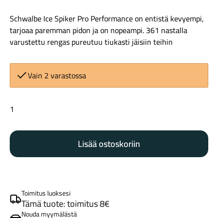
Schwalbe Ice Spiker Pro Performance on entistä kevyempi,
tarjoaa paremman pidon ja on nopeampi. 361 nastalla
varustettu rengas pureutuu tiukasti jäisiin teihin
Vain 2 varastossa
Maastosähköpyörät
Schwalbe
Ice
Spiker
Lisää ostoskoriin
Pro
26x2.1
(54-
559)
reunalanka
Kaupunkisähköpyörät
Toimitus luoksesi
määrä
Tämä tuote: toimitus 8€
Nouda myymälästä