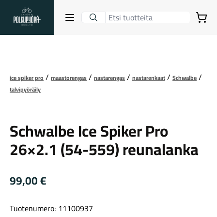
Lahden Polkupyörähuolto - etusivulle
Avaa sulje valikko
Ostoskori
Suurenna kuva
Hakutulokset
ice spiker pro
maastorengas
nastarengas
nastarenkaat
Schwalbe
talvipyöräily
Suositut osastot
Schwalbe
Schwalbe Ice Spiker Pro
26×2.1 (54-559) reunalanka
99,00
€
Gravel-pyörät
Tuotenumero: 11100937