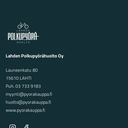
Lahden Polkupyörähuolto - etusivulle
Lahden Polkupyörähuolto Oy
Launeenkatu 80
15610 LAHTI
Puh. 03 733 9183
myynti@pyorakauppa.fi
huolto@pyorakauppa.fi
www.pyorakauppa.fi