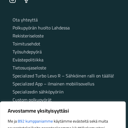
Instagram
Facebook
Sivut
Ota yhteyttä
Polkupyörän huolto Lahdessa
Rekisteriseloste
Toimitusehdot
Työsuhdepyörä
Evästepolitiikka
Tietosuojaseloste
Specialized Turbo Levo R – Sähköinen ralli on täällä!
Specialized App – ilmainen mobiilisovellus
Specializedin sähköpyöriin
Custom polkupyörät
Fatbikellä helppoa ja huoletonta etenemistä
Arvostamme yksityisyyttäsi
maastossa
Me ja
892 kumppaniamme
käytämme evästeitä sekä muita