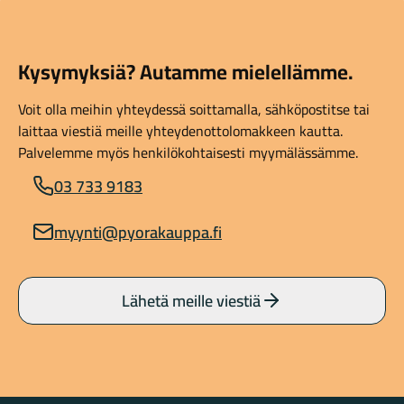
Kysymyksiä? Autamme mielellämme.
Voit olla meihin yhteydessä soittamalla, sähköpostitse tai
laittaa viestiä meille yhteydenottolomakkeen kautta.
Palvelemme myös henkilökohtaisesti myymälässämme.
03 733 9183
myynti@pyorakauppa.fi
Lähetä meille viestiä