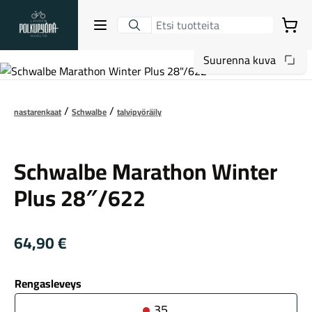
Lahden Polkupyörähuolto - etusivulle
Avaa sulje valikko
Ostoskori
Suurenna kuva
Hakutulokset
nastarenkaat
Schwalbe
talvipyöräily
Schwalbe
Suositut osastot
Schwalbe Marathon Winter
Plus 28″/622
64,90
€
Rengasleveys
Gravel-pyörät
35