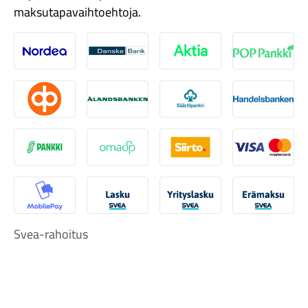
maksutapavaihtoehtoja.
Nordea
Danske
Aktia
Pop-pank
Osuuspankki
Ålandsbanken
Säästöpankki
Handelsb
Tarvikkeet
S-Pankki
Omasp
Siirto
Visa & Ma
MobilePay
Svea Lasku
Svea yrityslasku
Svea erä
Svea-rahoitus
Renkaat