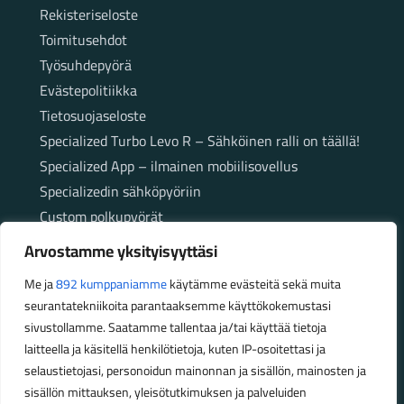
Rekisteriseloste
Toimitusehdot
Työsuhdepyörä
Evästepolitiikka
Tietosuojaseloste
Specialized Turbo Levo R – Sähköinen ralli on täällä!
Specialized App – ilmainen mobiilisovellus
Specializedin sähköpyöriin
Custom polkupyörät
Fatbikellä helppoa ja huoletonta etenemistä
Arvostamme yksityisyyttäsi
maastossa
Me ja
892 kumppaniamme
käytämme evästeitä sekä muita
seurantatekniikoita parantaaksemme käyttökokemustasi
Aukioloajat
sivustollamme. Saatamme tallentaa ja/tai käyttää tietoja
laitteella ja käsitellä henkilötietoja, kuten IP-osoitettasi ja
Talvikauden aukioloajat (1.10.2025 – 28.2.2026)
selaustietojasi, personoidun mainonnan ja sisällön, mainosten ja
Ma-Pe 10-18
sisällön mittauksen, yleisötutkimuksen ja palveluiden