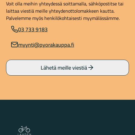
Voit olla meihin yhteydessä soittamalla, sähköpostitse tai
laittaa viestiä meille yhteydenottolomakkeen kautta.
Palvelemme myös henkilökohtaisesti myymälässämme.
03 733 9183
myynti@pyorakauppa.fi
Lähetä meille viestiä
Lahden Polkupyörähuolto - etusivulle