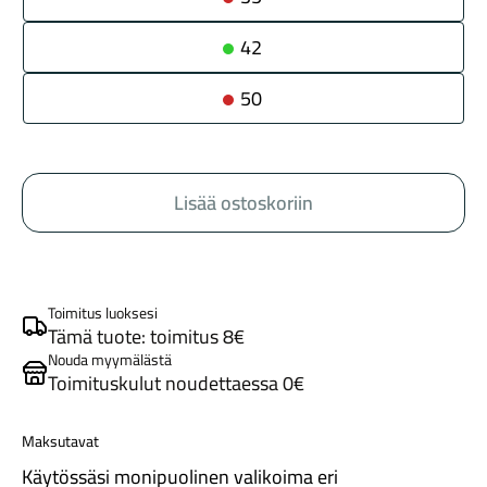
42
50
Maastosähköpyörät
Lisää ostoskoriin
Toimitus luoksesi
Tämä tuote: toimitus 8€
Nouda myymälästä
Toimituskulut noudettaessa 0€
Kaupunkisähköpyörät
Maksutavat
Käytössäsi monipuolinen valikoima eri