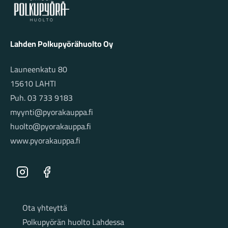
Lahden Polkupyörähuolto Oy
Launeenkatu 80
15610 LAHTI
Puh. 03 733 9183
myynti@pyorakauppa.fi
huolto@pyorakauppa.fi
www.pyorakauppa.fi
Instagram
Facebook
Sivut
Ota yhteyttä
Polkupyörän huolto Lahdessa