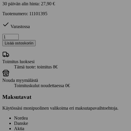
30 päivän alin hinta:
27,90
€
Tuotenumero: 11101395
Varastossa
Schwalbe
Rapid
Lisää ostoskoriin
Rob
27,5x2,25
(57-
Toimitus luoksesi
584)
Tämä tuote: toimitus 8€
määrä
Nouda myymälästä
Toimituskulut noudettaessa 0€
Maksutavat
Käytössäsi monipuolinen valikoima eri maksutapavaihtoehtoja.
Nordea
Danske
Aktia