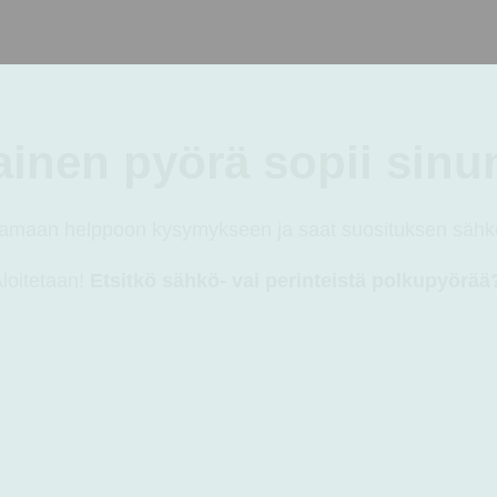
val/Apex CX1 rissat