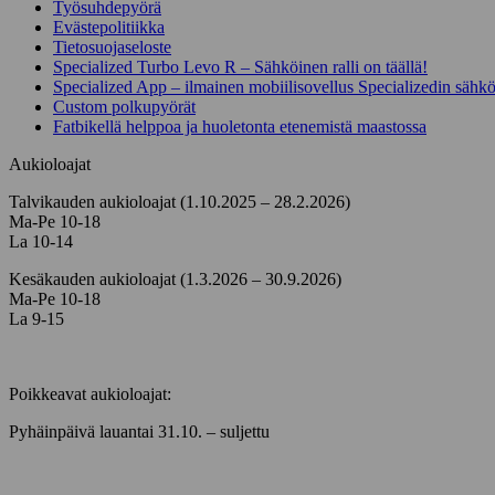
Työsuhdepyörä
Evästepolitiikka
Tietosuojaseloste
Specialized Turbo Levo R – Sähköinen ralli on täällä!
Specialized App – ilmainen mobiilisovellus Specializedin sähk
Custom polkupyörät
Fatbikellä helppoa ja huoletonta etenemistä maastossa
Aukioloajat
Talvikauden aukioloajat (1.10.2025 – 28.2.2026)
Ma-Pe 10-18
La 10-14
Kesäkauden aukioloajat (1.3.2026 – 30.9.2026)
Ma-Pe 10-18
La 9-15
Poikkeavat aukioloajat:
Pyhäinpäivä lauantai 31.10. – suljettu