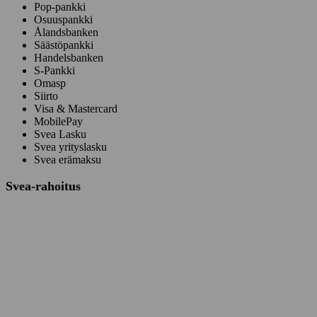
Pop-pankki
Osuuspankki
Ålandsbanken
Säästöpankki
Handelsbanken
S-Pankki
Omasp
Siirto
Visa & Mastercard
MobilePay
Svea Lasku
Svea yrityslasku
Svea erämaksu
Svea-rahoitus