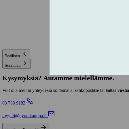
Edellinen
Seuraava
Kysymyksiä? Autamme mielellämme.
Voit olla meihin yhteydessä soittamalla, sähköpostitse tai laittaa v
03 733 9183
myynti@pyorakauppa.fi