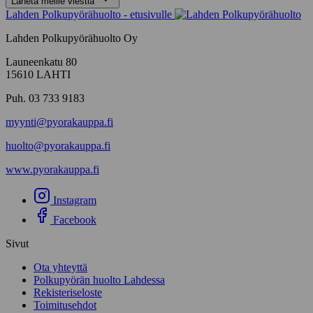
Lähetä meille viestiä
Lahden Polkupyörähuolto - etusivulle
Lahden Polkupyörähuolto Oy
Launeenkatu 80
15610 LAHTI
Puh. 03 733 9183
myynti@pyorakauppa.fi
huolto@pyorakauppa.fi
www.pyorakauppa.fi
Instagram
Facebook
Sivut
Ota yhteyttä
Polkupyörän huolto Lahdessa
Rekisteriseloste
Toimitusehdot