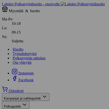
Lahden Polkupyörähuolto - etusivulle
Myymälä
&
huolto
Ma-Pe:
10-18
La:
09-15
Su:
Suljettu
Huolto
Työsuhdepyörä
Polkupyörän rahoitus
Ota yhteyttä
Instagram
Facebook
Ostoskori
Kampanjat ja vaihtopyörät
Polkupyörät