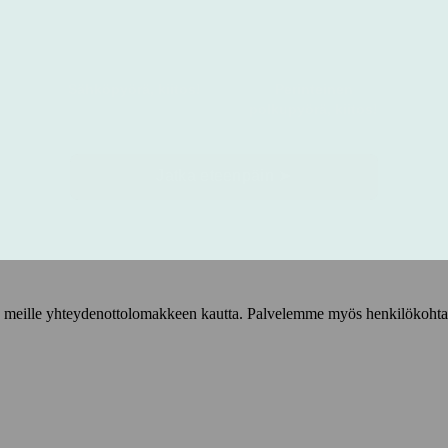
iestiä meille yhteydenottolomakkeen kautta. Palvelemme myös henkilökoh