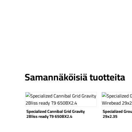
Samannäköisiä tuotteita
Katso tuote
Katso tuote
rail T7 TLR
Specialized Cannibal Grid Gravity
Specialized Gro
2Bliss ready T9 650BX2.4
29x2.35