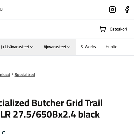
tä
Instagram
Faceboo
Ostoskori
 ja Lisävarusteet
Ajovarusteet
S-Works
Huolto
Suositut osastot
nkaat
Specialized
zed
Gravel-
ialized Butcher Grid Trail
pyörät
Maastosähköpyörä
TLR 27.5/650Bx2.4 black
0
€