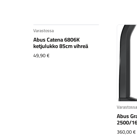
Varastossa
Abus Catena 6806K
en
ketjulukko 85cm vihreä
49,90
€
Varastossa
Abus Gra
2500/16
360,00
€