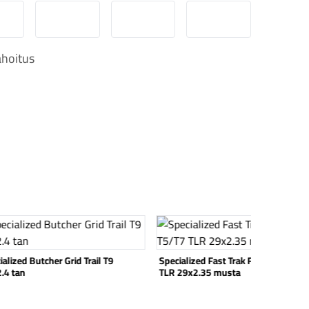
obilePay
Svea Lasku
Svea yrityslasku
Svea erämaksu
hoitus
 tuote
Katso tuote
alized Butcher Grid Trail T9
Specialized Fast Trak Flex Lite T5/T7
.4 tan
TLR 29x2.35 musta