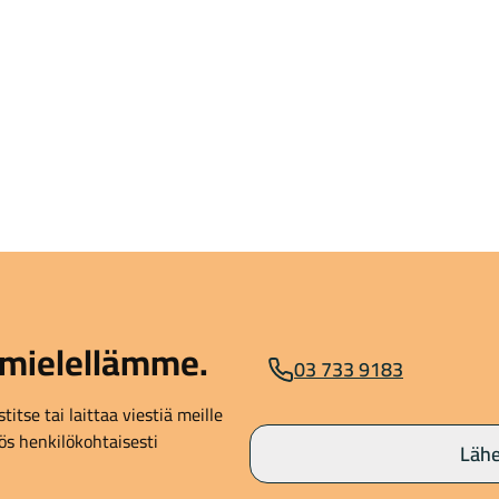
mielellämme.
03 733 9183
itse tai laittaa viestiä meille
s henkilökohtaisesti
Lähe