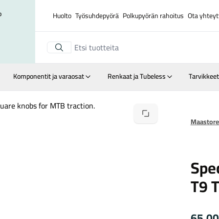
o
Huolto
Työsuhdepyörä
Polkupyörän rahoitus
Ota yhteyt
Komponentit ja varaosat
Renkaat ja Tubeless
Tarvikkeet
Suurenna kuva
Maastore
Speciali
Spec
T9 
65,0