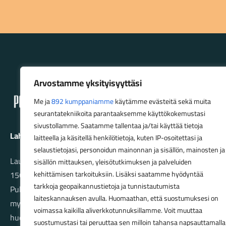
Lahden Polkupyörähuolto - etusivulle
Arvostamme yksityisyyttäsi
Me ja
892 kumppaniamme
käytämme evästeitä sekä muita
seurantatekniikoita parantaaksemme käyttökokemustasi
sivustollamme. Saatamme tallentaa ja/tai käyttää tietoja
Lahden Polkupyörähuolto Oy
laitteella ja käsitellä henkilötietoja, kuten IP-osoitettasi ja
selaustietojasi, personoidun mainonnan ja sisällön, mainosten ja
Launeenkatu 80
sisällön mittauksen, yleisötutkimuksen ja palveluiden
kehittämisen tarkoituksiin. Lisäksi saatamme hyödyntää
15610 LAHTI
tarkkoja geopaikannustietoja ja tunnistautumista
Puh. 03 733 9183
laiteskannauksen avulla. Huomaathan, että suostumuksesi on
myynti@pyorakauppa.fi
voimassa kaikilla aliverkkotunnuksillamme. Voit muuttaa
huolto@pyorakauppa.fi
suostumustasi tai peruuttaa sen milloin tahansa napsauttamalla