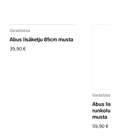
Varastossa
Varastossa
Abus lisäketju 85cm musta
Abus lisäketju
runkolukkoon 130
39,90
€
musta
59,90
€