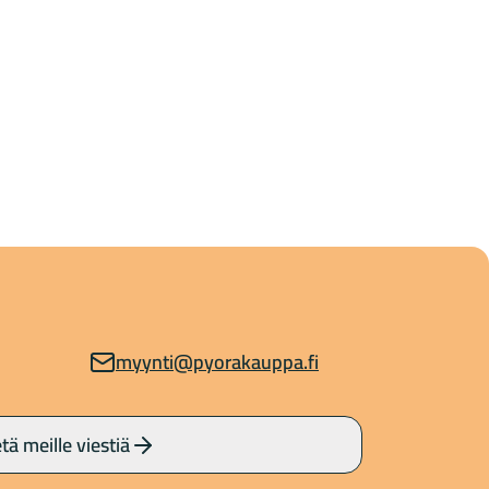
myynti@pyorakauppa.fi
tä meille viestiä