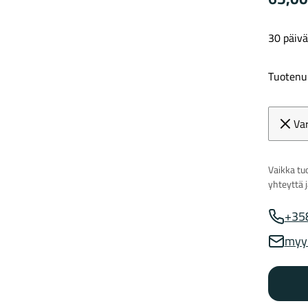
30 päivä
Tuotenu
Va
Vaikka tuo
yhteyttä 
+35
Myynnin
myy
Myynnin