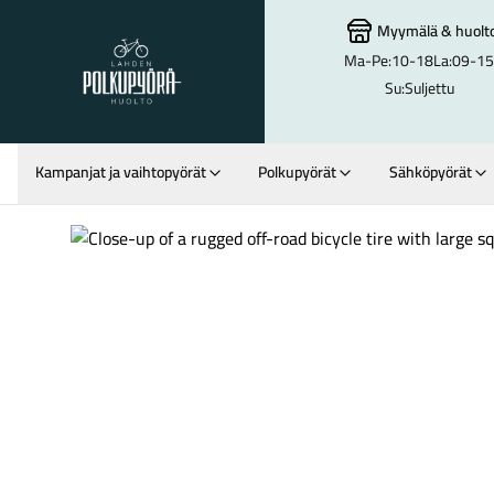
Myymälä
&
huolt
Ma-Pe:
10-18
La:
09-15
Lahden Polkupyörähuolto - etusivulle
Su:
Suljettu
Kampanjat ja vaihtopyörät
Polkupyörät
Sähköpyörät
Hakutulokset