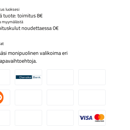
tus luoksesi
 tuote: toimitus 8€
a myymälästä
ituskulut noudettaessa 0€
at
äsi monipuolinen valikoima eri
apavaihtoehtoja.
ordea
Danske
Aktia
Pop-pankki
suuspankki
Ålandsbanken
Säästöpankki
Handelsbanken
-Pankki
Omasp
Siirto
Visa & Mastercard