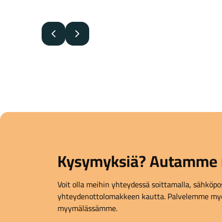
Edellinen
Seuraava
Kysymyksiä? Autamme 
Voit olla meihin yhteydessä soittamalla, sähköpost
yhteydenottolomakkeen kautta. Palvelemme myö
myymälässämme.