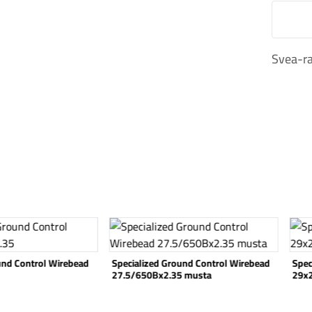
M
Svea-ra
Katso tuote
Katso
und Control Wirebead
Specialized Ground Control Wirebead
Speci
27.5/650Bx2.35 musta
29x2