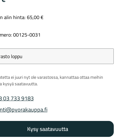
n alin hinta:
65,00
€
Kaupunkisähköpyörät
Tarvikkeet
mero: 00125-0031
rasto loppu
tetta ei juuri nyt ole varastossa, kannattaa ottaa meihin
ja kysyä saatavuutta.
Renkaat
Komponentit
8 03 733 9183
 puhelinnumero
nti@pyorakauppa.fi
 sähköposti
Katso koko valikoima
Kysy saatavuutta