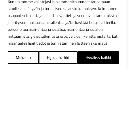
Kunnioitamme valintojasi ja olemme sitoutuneet tarjoamaan
sinulle läpinäkyvän ja turvallisen selauskokemuksen. Kolmannen
osapuolen toimittajat käsittelevät tietoja seuraaviin tarkoituksiin
ja erityisominaisuuksiin: tallentaa ja/tai käyttää tietoja laitteella,
personoitua mainontaa ja sisältöä, mainontaa ja sisällön
mittaamista, yleisötutkimusta ja palveluiden kehittämistä, tarkat
maantieteelliset tiedot ja tunnistaminen laitteen skannaus.
Mukauta
Hylkää kaikki
Hyväksy kaikki
Suodattimet
Sulj
Osastot