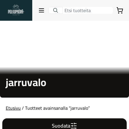
Lahden Polkupyörähuolto - etusivulle
Avaa sulje valikko
Ostoskori
Hakutulokset
Suositut osastot
jarruvalo
Etusivu
/ Tuotteet avainsanalla “jarruvalo”
Gravel-pyörät
Suodata