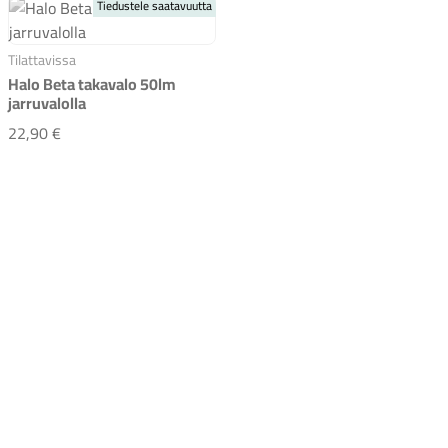
Tiedustele saatavuutta
Tilattavissa
Halo Beta takavalo 50lm
jarruvalolla
Halo Beta takavalo 50lm jarruvalolla
22,90 €
Komponentit
Katso koko valikoima