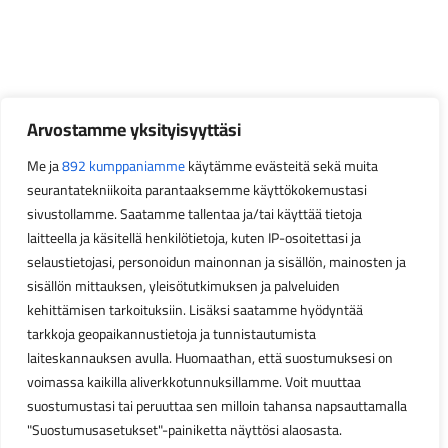
Arvostamme yksityisyyttäsi
Me ja
892 kumppaniamme
käytämme evästeitä sekä muita
seurantatekniikoita parantaaksemme käyttökokemustasi
sivustollamme. Saatamme tallentaa ja/tai käyttää tietoja
laitteella ja käsitellä henkilötietoja, kuten IP-osoitettasi ja
selaustietojasi, personoidun mainonnan ja sisällön, mainosten ja
sisällön mittauksen, yleisötutkimuksen ja palveluiden
kehittämisen tarkoituksiin. Lisäksi saatamme hyödyntää
tarkkoja geopaikannustietoja ja tunnistautumista
laiteskannauksen avulla. Huomaathan, että suostumuksesi on
voimassa kaikilla aliverkkotunnuksillamme. Voit muuttaa
suostumustasi tai peruuttaa sen milloin tahansa napsauttamalla
"Suostumusasetukset"-painiketta näyttösi alaosasta.