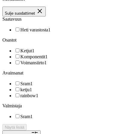
Sulje suodattimet
Saatavuus
Heti varastosta
1
Osastot
Ketjut
1
Komponentit
1
Voimansiirto
1
Avainsanat
Sram
1
ketju
1
rainbow
1
Valmistaja
Sram
1
Näytä lisää