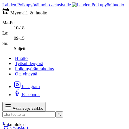
Lahden Polkupyörähuolto - etusivulle
Myymälä
&
huolto
Ma-Pe:
10-18
La:
09-15
Su:
Suljettu
Huolto
Työsuhdepyörä
Polkupyörän rahoitus
Ota yhteyttä
Instagram
Facebook
Avaa sulje valikko
Hakutulokset
Ostoskori