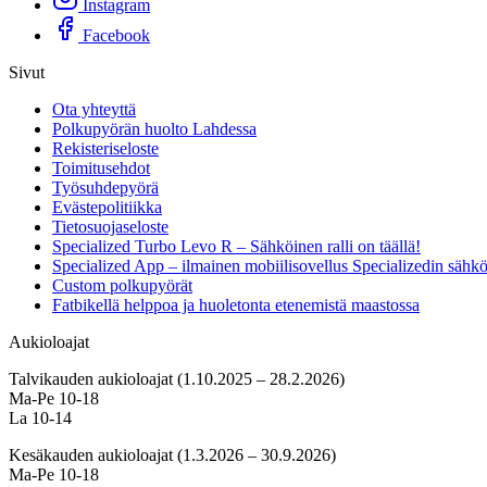
Instagram
Facebook
Sivut
Ota yhteyttä
Polkupyörän huolto Lahdessa
Rekisteriseloste
Toimitusehdot
Työsuhdepyörä
Evästepolitiikka
Tietosuojaseloste
Specialized Turbo Levo R – Sähköinen ralli on täällä!
Specialized App – ilmainen mobiilisovellus Specializedin sähk
Custom polkupyörät
Fatbikellä helppoa ja huoletonta etenemistä maastossa
Aukioloajat
Talvikauden aukioloajat (1.10.2025 – 28.2.2026)
Ma-Pe 10-18
La 10-14
Kesäkauden aukioloajat (1.3.2026 – 30.9.2026)
Ma-Pe 10-18