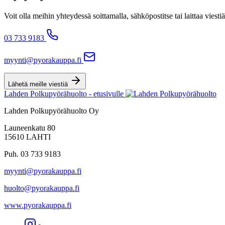
Voit olla meihin yhteydessä soittamalla, sähköpostitse tai laittaa v
03 733 9183
myynti@pyorakauppa.fi
Lähetä meille viestiä
Lahden Polkupyörähuolto - etusivulle
Lahden Polkupyörähuolto Oy
Launeenkatu 80
15610 LAHTI
Puh. 03 733 9183
myynti@pyorakauppa.fi
huolto@pyorakauppa.fi
www.pyorakauppa.fi