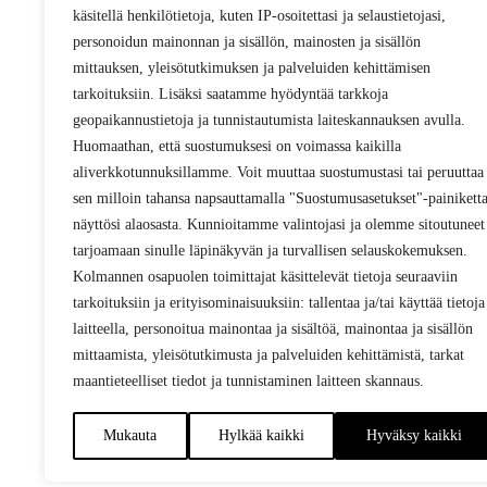
käsitellä henkilötietoja, kuten IP-osoitettasi ja selaustietojasi,
personoidun mainonnan ja sisällön, mainosten ja sisällön
mittauksen, yleisötutkimuksen ja palveluiden kehittämisen
tarkoituksiin. Lisäksi saatamme hyödyntää tarkkoja
geopaikannustietoja ja tunnistautumista laiteskannauksen avulla.
Huomaathan, että suostumuksesi on voimassa kaikilla
aliverkkotunnuksillamme. Voit muuttaa suostumustasi tai peruuttaa
sen milloin tahansa napsauttamalla "Suostumusasetukset"-painikett
näyttösi alaosasta. Kunnioitamme valintojasi ja olemme sitoutuneet
tarjoamaan sinulle läpinäkyvän ja turvallisen selauskokemuksen.
Kolmannen osapuolen toimittajat käsittelevät tietoja seuraaviin
tarkoituksiin ja erityisominaisuuksiin: tallentaa ja/tai käyttää tietoja
laitteella, personoitua mainontaa ja sisältöä, mainontaa ja sisällön
mittaamista, yleisötutkimusta ja palveluiden kehittämistä, tarkat
maantieteelliset tiedot ja tunnistaminen laitteen skannaus.
Mukauta
Hylkää kaikki
Hyväksy kaikki