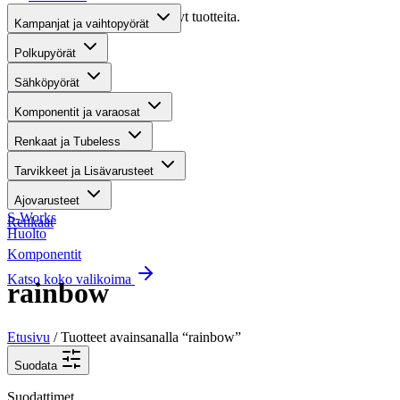
Valitettavasti haullasi ei löytynyt tuotteita.
Kampanjat ja vaihtopyörät
Suositut osastot
Polkupyörät
Sähköpyörät
Gravel-pyörät
Komponentit ja varaosat
Maastosähköpyörät
Renkaat ja Tubeless
Kaupunkisähköpyörät
Tarvikkeet ja Lisävarusteet
Tarvikkeet
Ajovarusteet
S-Works
Renkaat
Huolto
Komponentit
Katso koko valikoima
rainbow
Etusivu
/ Tuotteet avainsanalla “rainbow”
Suodata
Suodattimet