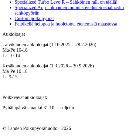
Specialized Turbo Levo R – Sähköinen ralli on täällä!
Specialized App – ilmainen mobiilisovellus Specializedin
sähköpyöriin
Custom polkupyörät
Fatbikellä helppoa ja huoletonta etenemistä maastossa
Aukioloajat
Talvikauden aukioloajat (1.10.2025 – 28.2.2026)
Ma-Pe 10-18
La 10-14
Kesäkauden aukioloajat (1.3.2026 – 30.9.2026)
Ma-Pe 10-18
La 9-15
Poikkeavat aukioloajat:
Pyhäinpäivä lauantai 31.10. – suljettu
© Lahden Polkupyörähuolto - 2026