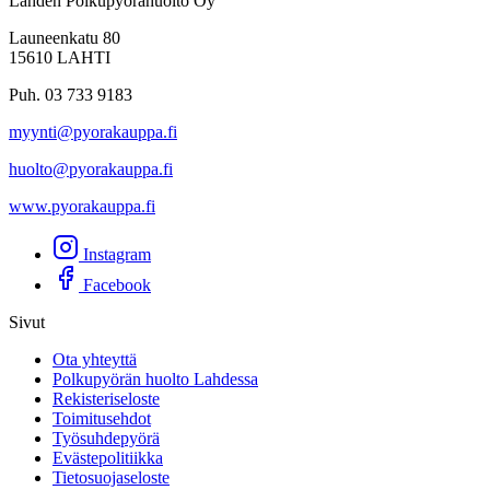
Lahden Polkupyörähuolto Oy
Launeenkatu 80
15610 LAHTI
Puh. 03 733 9183
myynti@pyorakauppa.fi
huolto@pyorakauppa.fi
www.pyorakauppa.fi
Instagram
Facebook
Sivut
Ota yhteyttä
Polkupyörän huolto Lahdessa
Rekisteriseloste
Toimitusehdot
Työsuhdepyörä
Evästepolitiikka
Tietosuojaseloste