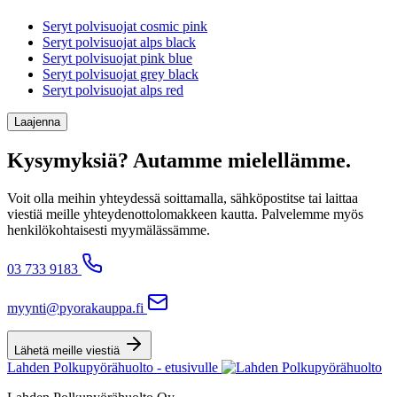
Seryt polvisuojat cosmic pink
Seryt polvisuojat alps black
Seryt polvisuojat pink blue
Seryt polvisuojat grey black
Seryt polvisuojat alps red
Laajenna
Kysymyksiä? Autamme mielellämme.
Voit olla meihin yhteydessä soittamalla, sähköpostitse tai laittaa
viestiä meille yhteydenottolomakkeen kautta. Palvelemme myös
henkilökohtaisesti myymälässämme.
03 733 9183
myynti@pyorakauppa.fi
Lähetä meille viestiä
Lahden Polkupyörähuolto - etusivulle