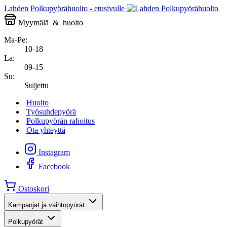
Lahden Polkupyörähuolto - etusivulle
Myymälä
&
huolto
Ma-Pe:
10-18
La:
09-15
Su:
Suljettu
Huolto
Työsuhdepyörä
Polkupyörän rahoitus
Ota yhteyttä
Instagram
Facebook
Ostoskori
Kampanjat ja vaihtopyörät
Polkupyörät