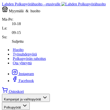
Lahden Polkupyörähuolto - etusivulle
Myymälä
&
huolto
Ma-Pe:
10-18
La:
09-15
Su:
Suljettu
Huolto
Työsuhdepyörä
Polkupyörän rahoitus
Ota yhteyttä
Instagram
Facebook
Ostoskori
Kampanjat ja vaihtopyörät
Polkupyörät