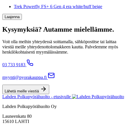
Trek Powerfly FS+ 6 Gen 4 era white/buff beige
Laajenna
Kysymyksiä? Autamme mielellämme.
Voit olla meihin yhteydessä soittamalla, sähköpostitse tai laittaa
viestiä meille yhteydenottolomakkeen kautta. Palvelemme myös
henkilökohtaisesti myymälässämme.
03 733 9183
myynti@pyorakauppa.fi
Lähetä meille viestiä
Lahden Polkupyörähuolto - etusivulle
Lahden Polkupyörähuolto Oy
Launeenkatu 80
15610 LAHTI