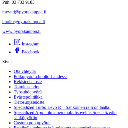
Puh. 03 733 9183
myynti@pyorakauppa.fi
huolto@pyorakauppa.fi
www.pyorakauppa.fi
Instagram
Facebook
Sivut
Ota yhteyttä
Polkupyörän huolto Lahdessa
Rekisteriseloste
Toimitusehdot
Työsuhdepyörä
Evästepolitiikka
Tietosuojaseloste
Specialized Turbo Levo R – Sähköinen ralli on täällä!
Specialized App – ilmainen mobiilisovellus Specializedin
sähköpyöriin
Custom polkupyörät
Fatbikellä helppoa ja huoletonta etenemistä maastossa