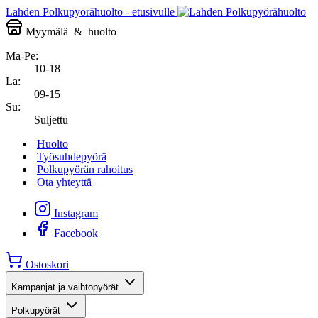
Lahden Polkupyörähuolto - etusivulle
Myymälä
&
huolto
Ma-Pe:
10-18
La:
09-15
Su:
Suljettu
Huolto
Työsuhdepyörä
Polkupyörän rahoitus
Ota yhteyttä
Instagram
Facebook
Ostoskori
Kampanjat ja vaihtopyörät
Polkupyörät