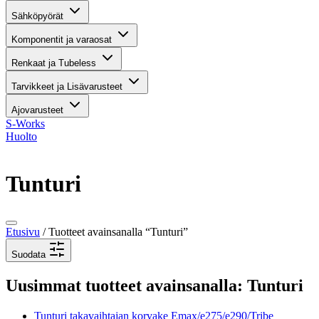
Sähköpyörät
Komponentit ja varaosat
Renkaat ja Tubeless
Tarvikkeet ja Lisävarusteet
Ajovarusteet
S-Works
Huolto
Tunturi
Etusivu
/ Tuotteet avainsanalla “Tunturi”
Suodata
Uusimmat tuotteet avainsanalla: Tunturi
Tunturi takavaihtajan korvake Emax/e275/e290/Tribe