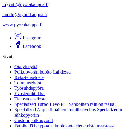
myynti@pyorakauppa.fi
huolto@pyorakauppa.fi
www.pyorakauppa.fi
Instagram
Facebook
Sivut
Ota yhteyttä
Polkupyörän huolto Lahdessa
Rekisteriseloste
Toimitusehdot
Työsuhdepyörä
Evästepolitiikka
Tietosuojaseloste
Specialized Turbo Levo R – Sähköinen ralli on täällä!
Specialized App – ilmainen mobiilisovellus Specializedin
sähköpyöriin
Custom polkupyörät
Fatbikellä helppoa ja huoletonta etenemistä maastossa