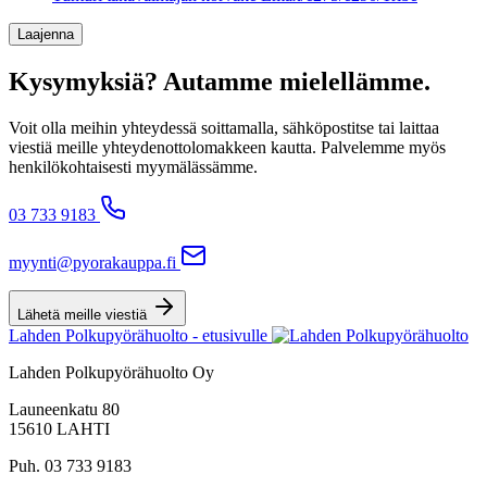
Laajenna
Kysymyksiä? Autamme mielellämme.
Voit olla meihin yhteydessä soittamalla, sähköpostitse tai laittaa
viestiä meille yhteydenottolomakkeen kautta. Palvelemme myös
henkilökohtaisesti myymälässämme.
03 733 9183
myynti@pyorakauppa.fi
Lähetä meille viestiä
Lahden Polkupyörähuolto - etusivulle
Lahden Polkupyörähuolto Oy
Launeenkatu 80
15610 LAHTI
Puh. 03 733 9183