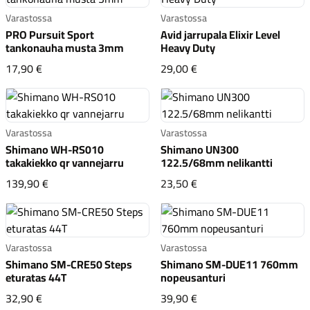
Varastossa
Varastossa
PRO Pursuit Sport
Avid jarrupala Elixir Level
tankonauha musta 3mm
Heavy Duty
PRO Pursuit Sport tankonauha musta 3mm
Avid jarrupala Elixir Le
17,90 €
29,00 €
Komponentit
Varastossa
Varastossa
Shimano WH-RS010
Shimano UN300
takakiekko qr vannejarru
122.5/68mm nelikantti
Katso koko valikoima
Shimano WH-RS010 takakiekko qr vannejarru
Shimano UN300 122.5/
139,90 €
23,50 €
Varastossa
Varastossa
Shimano SM-CRE50 Steps
Shimano SM-DUE11 760mm
eturatas 44T
nopeusanturi
Shimano SM-CRE50 Steps eturatas 44T
Shimano SM-DUE11 76
32,90 €
39,90 €