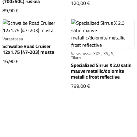
(700x50C) ruskea
Shimano WH-MT601-B 
120,00 €
Schwalbe G-One R Pro 50-622 (700x50C) ruskea
89,90 €
Varastossa
Schwalbe Road Cruiser
12x1.75 (47-203) musta
Varastossa: XXS,, XS,, S,
Tilaus:
Schwalbe Road Cruiser 12x1.75 (47-203) musta
16,90 €
Specialized Sirrus X 2.0 satin
mauve metallic/dolomite
metallic frost reflective
Specialized Sirrus X 2.
799,00 €