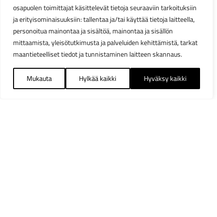
osapuolen toimittajat käsittelevät tietoja seuraaviin tarkoituksiin
ja erityisominaisuuksiin: tallentaa ja/tai käyttää tietoja laitteella,
personoitua mainontaa ja sisältöä, mainontaa ja sisällön
mittaamista, yleisötutkimusta ja palveluiden kehittämistä, tarkat
maantieteelliset tiedot ja tunnistaminen laitteen skannaus.
Mukauta
Hylkää kaikki
Hyväksy kaikki
Suodattimet
Sulj
Saatavuus
Heti varastosta
1906