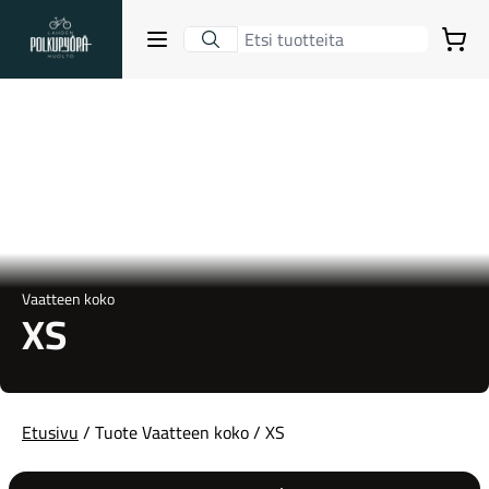
Lahden Polkupyörähuolto - etusivulle
Avaa sulje valikko
Ostoskori
Hakutulokset
Suositut osastot
Vaatteen koko
XS
Etusivu
/ Tuote Vaatteen koko / XS
Gravel-pyörät