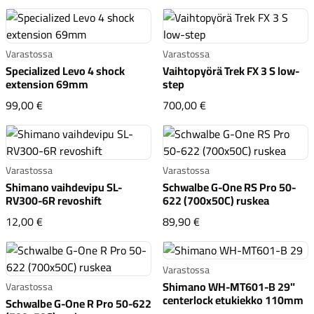
Varastossa
Varastossa
Specialized Levo 4 shock
Vaihtopyörä Trek FX 3 S low-
extension 69mm
step
Specialized Levo 4 shock extension 69mm
Vaihtopyörä Trek FX 3
99,00 €
700,00 €
Varastossa
Varastossa
Shimano vaihdevipu SL-
Schwalbe G-One RS Pro 50-
RV300-6R revoshift
622 (700x50C) ruskea
Shimano vaihdevipu SL-RV300-6R revoshift
Schwalbe G-One RS Pro
12,00 €
89,90 €
Varastossa
Shimano WH-MT601-B 29"
Varastossa
centerlock etukiekko 110mm
Schwalbe G-One R Pro 50-622