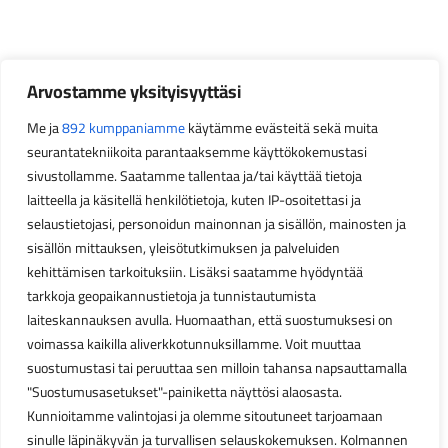
Arvostamme yksityisyyttäsi
Me ja
892 kumppaniamme
käytämme evästeitä sekä muita
seurantatekniikoita parantaaksemme käyttökokemustasi
sivustollamme. Saatamme tallentaa ja/tai käyttää tietoja
laitteella ja käsitellä henkilötietoja, kuten IP-osoitettasi ja
selaustietojasi, personoidun mainonnan ja sisällön, mainosten ja
sisällön mittauksen, yleisötutkimuksen ja palveluiden
kehittämisen tarkoituksiin. Lisäksi saatamme hyödyntää
tarkkoja geopaikannustietoja ja tunnistautumista
laiteskannauksen avulla. Huomaathan, että suostumuksesi on
voimassa kaikilla aliverkkotunnuksillamme. Voit muuttaa
suostumustasi tai peruuttaa sen milloin tahansa napsauttamalla
"Suostumusasetukset"-painiketta näyttösi alaosasta.
Kunnioitamme valintojasi ja olemme sitoutuneet tarjoamaan
sinulle läpinäkyvän ja turvallisen selauskokemuksen. Kolmannen