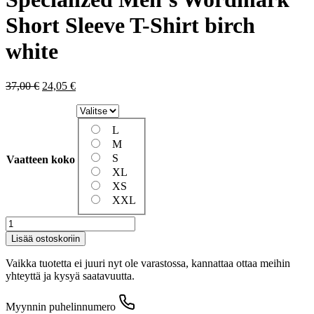
Short Sleeve T-Shirt birch
white
Alkuperäinen
Nykyinen
37,00
€
24,05
€
hinta
hinta
oli:
on:
37,00 €.
24,05 €.
L
M
S
Vaatteen koko
XL
XS
XXL
Specialized
Men's
Lisää ostoskoriin
Wordmark
Short
Vaikka tuotetta ei juuri nyt ole varastossa, kannattaa ottaa meihin
Sleeve
yhteyttä ja kysyä saatavuutta.
T-
Shirt
Myynnin puhelinnumero
birch