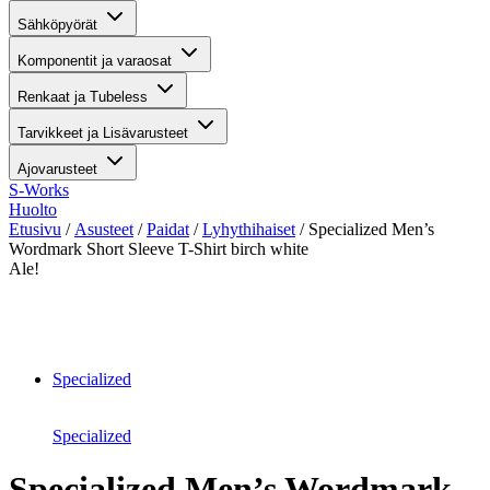
Sähköpyörät
Komponentit ja varaosat
Renkaat ja Tubeless
Tarvikkeet ja Lisävarusteet
Ajovarusteet
S-Works
Huolto
Etusivu
/
Asusteet
/
Paidat
/
Lyhythihaiset
/ Specialized Men’s
Wordmark Short Sleeve T-Shirt birch white
Ale!
Suurenna kuva
Specialized
Specialized
Specialized Men’s Wordmark