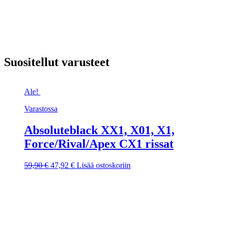
Suositellut varusteet
Ale!
Varastossa
Absoluteblack XX1, X01, X1,
Force/Rival/Apex CX1 rissat
Alkuperäinen
Nykyinen
59,90
€
47,92
€
Lisää ostoskoriin
hinta
hinta
oli:
on:
59,90 €.
47,92 €.