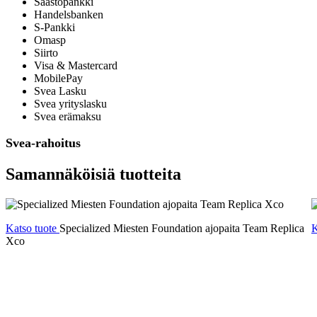
Säästöpankki
Handelsbanken
S-Pankki
Omasp
Siirto
Visa & Mastercard
MobilePay
Svea Lasku
Svea yrityslasku
Svea erämaksu
Svea-rahoitus
Samannäköisiä tuotteita
Katso tuote
Specialized Miesten Foundation ajopaita Team Replica
K
Xco