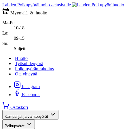
Lahden Polkupyörähuolto - etusivulle
Myymälä
&
huolto
Ma-Pe:
10-18
La:
09-15
Su:
Suljettu
Huolto
Työsuhdepyörä
Polkupyörän rahoitus
Ota yhteyttä
Instagram
Facebook
Ostoskori
Kampanjat ja vaihtopyörät
Polkupyörät