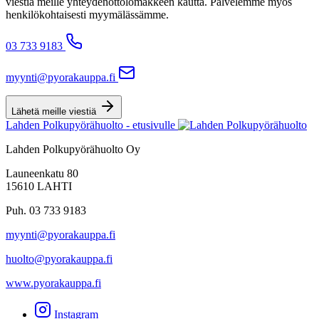
viestiä meille yhteydenottolomakkeen kautta. Palvelemme myös
henkilökohtaisesti myymälässämme.
03 733 9183
myynti@pyorakauppa.fi
Lähetä meille viestiä
Lahden Polkupyörähuolto - etusivulle
Lahden Polkupyörähuolto Oy
Launeenkatu 80
15610 LAHTI
Puh. 03 733 9183
myynti@pyorakauppa.fi
huolto@pyorakauppa.fi
www.pyorakauppa.fi
Instagram