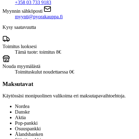
+358 03 733 9183
white
määrä
Myynnin sähköposti
myynti@pyorakauppa.fi
Kysy saatavuutta
Toimitus luoksesi
Tämä tuote: toimitus 8€
Nouda myymälästä
Toimituskulut noudettaessa 0€
Maksutavat
Käytössäsi monipuolinen valikoima eri maksutapavaihtoehtoja.
Nordea
Danske
Aktia
Pop-pankki
Osuuspankki
Ålandsbanken