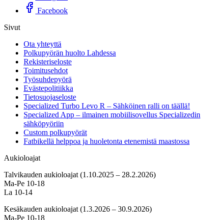
Facebook
Sivut
Ota yhteyttä
Polkupyörän huolto Lahdessa
Rekisteriseloste
Toimitusehdot
Työsuhdepyörä
Evästepolitiikka
Tietosuojaseloste
Specialized Turbo Levo R – Sähköinen ralli on täällä!
Specialized App – ilmainen mobiilisovellus Specializedin
sähköpyöriin
Custom polkupyörät
Fatbikellä helppoa ja huoletonta etenemistä maastossa
Aukioloajat
Talvikauden aukioloajat (1.10.2025 – 28.2.2026)
Ma-Pe 10-18
La 10-14
Kesäkauden aukioloajat (1.3.2026 – 30.9.2026)
Ma-Pe 10-18