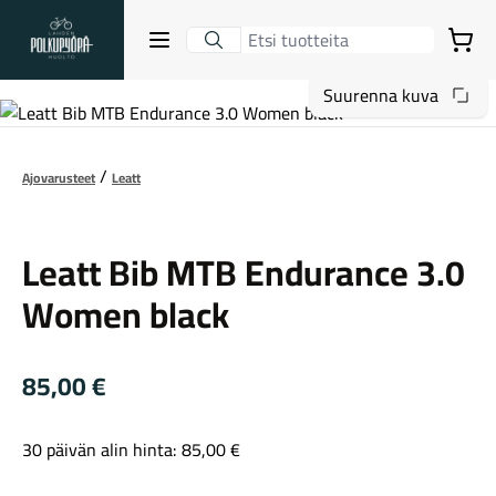
Lahden Polkupyörähuolto - etusivulle
Avaa sulje valikko
Ostoskori
Suurenna kuva
Hakutulokset
Ajovarusteet
Leatt
Leatt
Suositut osastot
Leatt Bib MTB Endurance 3.0
Women black
85,00
€
30 päivän alin hinta:
85,00
€
Gravel-pyörät