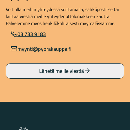
Voit olla meihin yhteydessä soittamalla, sähköpostitse tai
laittaa viestiä meille yhteydenottolomakkeen kautta.
Palvelemme myös henkilökohtaisesti myymälässämme.
03 733 9183
myynti@pyorakauppa.fi
Lähetä meille viestiä
Lahden Polkupyörähuolto - etusivulle