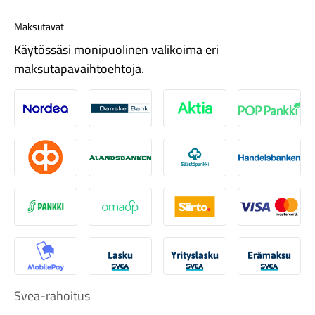
Maksutavat
Käytössäsi monipuolinen valikoima eri
maksutapavaihtoehtoja.
Tarvikkeet
Nordea
Danske
Aktia
Pop-pank
Osuuspankki
Ålandsbanken
Säästöpankki
Handelsb
S-Pankki
Omasp
Siirto
Visa & Ma
MobilePay
Svea Lasku
Svea yrityslasku
Svea erä
Renkaat
Svea-rahoitus