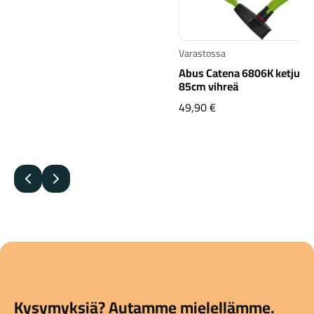
Varastossa
Abus Catena 6806K ketjulu
85cm vihreä
49,90
€
Edellinen
Seuraava
Kysymyksiä? Autamme mielellämme.