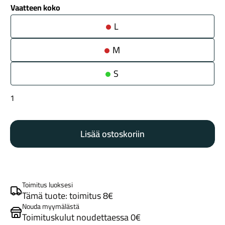
Vaatteen koko
L
M
S
Maastosähköpyörät
Leatt
Bib
MTB
Lisää ostoskoriin
Endurance
3.0
Women
black
määrä
Toimitus luoksesi
Tämä tuote: toimitus 8€
Kaupunkisähköpyörät
Nouda myymälästä
Toimituskulut noudettaessa 0€