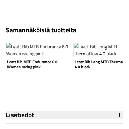
Samannäköisiä tuotteita
Komponentit
Katso tuote
Katso tuote
Leatt Bib MTB Endurance 6.0
Leatt Bib Long MTB ThermaFl
Women racing pink
4.0 black
Katso koko valikoima
Lisätiedot