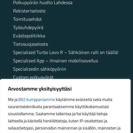
Polkupyörän huolto Lahdessa
Rekisteriseloste
Toimitusehdot
Työsuhdepyörä
Evästepolitiikka
Tietosuojaseloste
Specialized Turbo Levo R – Sähköinen ralli on täällä!
Specialized App – ilmainen mobiilisovellus
Specializedin sähköpyöriin
Custom polkupyörät
Fatbikellä helppoa ja huoletonta etenemistä
Arvostamme yksityisyyttäsi
maastossa
Me ja
892 kumppaniamme
käytämme evästeitä sekä muita
seurantatekniikoita parantaaksemme käyttökokemustasi
Aukioloajat
sivustollamme. Saatamme tallentaa ja/tai käyttää tietoja
laitteella ja käsitellä henkilötietoja, kuten IP-osoitettasi ja
Talvikauden aukioloajat (1.10.2025 – 28.2.2026)
selaustietojasi, personoidun mainonnan ja sisällön, mainosten ja