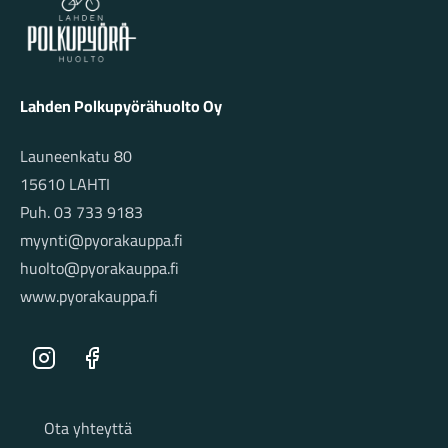
Lahden Polkupyörähuolto Oy
Launeenkatu 80
15610 LAHTI
Puh. 03 733 9183
myynti@pyorakauppa.fi
huolto@pyorakauppa.fi
www.pyorakauppa.fi
Instagram
Facebook
Sivut
Ota yhteyttä