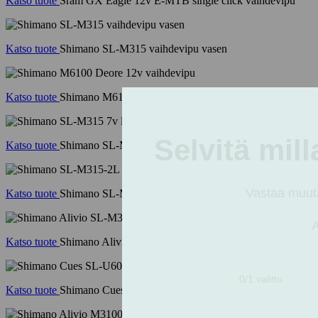
Katso tuote
Sram GX Eagle 12v E-MTB single click vaihdevipu
Katso tuote
Shimano SL-M315 vaihdevipu vasen
Katso tuote
Shimano M6100 Deore 12v vaihdevipu
Katso tuote
Shimano SL-M315 7v liipasin
Katso tuote
Shimano SL-M315-2L vaihdevipu 2v
Katso tuote
Shimano Alivio SL-M3100 vaihdevipusarja 2x9
Katso tuote
Shimano Cues SL-U6050-10R 10v vaihdevipu