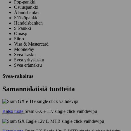
Pop-pankki
Osuuspankki
Ålandsbanken
Säästöpankki
Handelsbanken
S-Pankki
Omasp
Siirto
Visa & Mastercard
MobilePay
Svea Lasku
Svea yrityslasku
Svea erämaksu
Svea-rahoitus
Samannäköisiä tuotteita
Katso tuote
Sram GX e 11v single click vaihdevipu