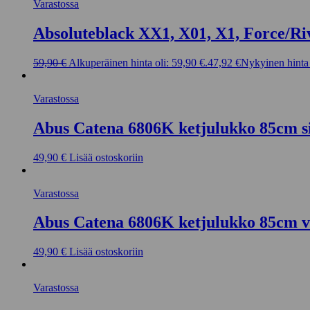
Varastossa
Absoluteblack XX1, X01, X1, Force/Ri
59,90
€
Alkuperäinen hinta oli: 59,90 €.
47,92
€
Nykyinen hinta 
Varastossa
Abus Catena 6806K ketjulukko 85cm s
49,90
€
Lisää ostoskoriin
Varastossa
Abus Catena 6806K ketjulukko 85cm v
49,90
€
Lisää ostoskoriin
Varastossa