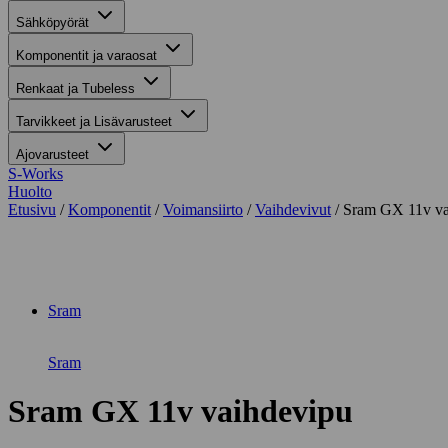
Sähköpyörät
Komponentit ja varaosat
Renkaat ja Tubeless
Tarvikkeet ja Lisävarusteet
Ajovarusteet
S-Works
Huolto
Etusivu
/
Komponentit
/
Voimansiirto
/
Vaihdevivut
/ Sram GX 11v va
Suurenna kuva
Sram
Sram
Sram GX 11v vaihdevipu