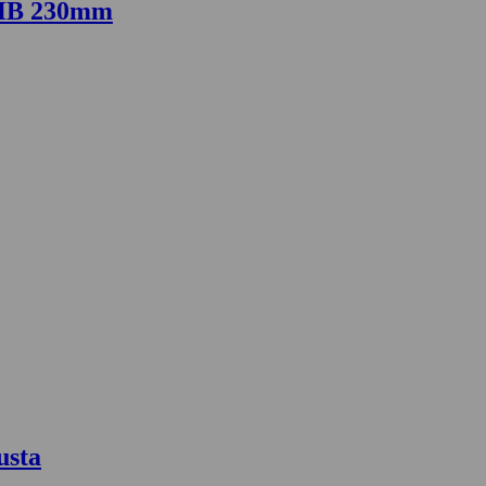
5HB 230mm
usta