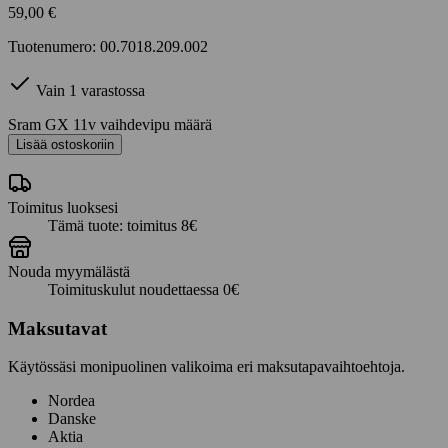
59,00
€
Tuotenumero: 00.7018.209.002
Vain 1 varastossa
Sram GX 11v vaihdevipu määrä
Lisää ostoskoriin
Toimitus luoksesi
Tämä tuote: toimitus 8€
Nouda myymälästä
Toimituskulut noudettaessa 0€
Maksutavat
Käytössäsi monipuolinen valikoima eri maksutapavaihtoehtoja.
Nordea
Danske
Aktia