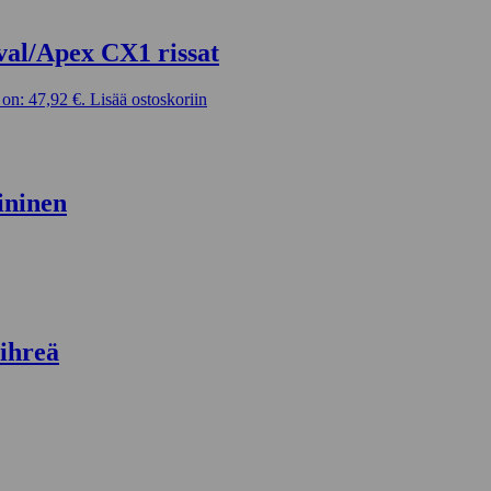
val/Apex CX1 rissat
on: 47,92 €.
Lisää ostoskoriin
ininen
ihreä