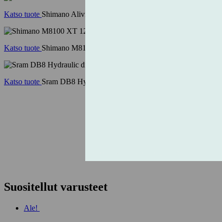
Katso tuote
Shimano Alivio M3100 9v vaihdevipu
Katso tuote
Shimano M8100 XT 12v vaihdevipu
Katso tuote
Sram DB8 Hydraulic disc brake taka
Suositellut varusteet
Ale!