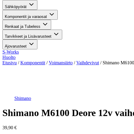
Sähköpyörät
Komponentit ja varaosat
Renkaat ja Tubeless
Tarvikkeet ja Lisävarusteet
Ajovarusteet
S-Works
Huolto
Etusivu
/
Komponentit
/
Voimansiirto
/
Vaihdevivut
/ Shimano M6100 
Suurenna kuva
Shimano
Shimano M6100 Deore 12v vaih
39,90
€