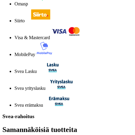
Omasp
Siirto
Visa & Mastercard
MobilePay
Svea Lasku
Svea yrityslasku
Svea erämaksu
Svea-rahoitus
Samannäköisiä tuotteita