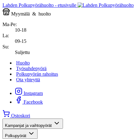
Lahden Polkupyörähuolto - etusivulle
Myymälä
&
huolto
Ma-Pe:
10-18
La:
09-15
Su:
Suljettu
Huolto
Työsuhdepyörä
Polkupyörän rahoitus
Ota yhteyttä
Instagram
Facebook
Ostoskori
Kampanjat ja vaihtopyörät
Polkupyörät