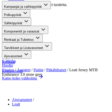
Valitettavasti haullasi ei löytynyt tuotteita.
Kampanjat ja vaihtopyörät
Suositut osastot
Polkupyörät
Sähköpyörät
Gravel-pyörät
Komponentit ja varaosat
Maastosähköpyörät
Renkaat ja Tubeless
Kaupunkisähköpyörät
Tarvikkeet ja Lisävarusteet
Tarvikkeet
Ajovarusteet
S-Works
Renkaat
Huolto
Etusivu
/
Asusteet
/
Paidat
/
Pitkähihaiset
/ Leatt Jersey MTB
Komponentit
Endurance 3.0 stone grey
Katso koko valikoima
Suurenna kuva
Ajovarusteet
Leatt