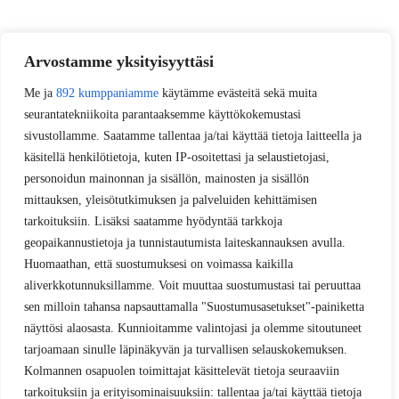
Arvostamme yksityisyyttäsi
Me ja
892 kumppaniamme
käytämme evästeitä sekä muita
seurantatekniikoita parantaaksemme käyttökokemustasi
sivustollamme. Saatamme tallentaa ja/tai käyttää tietoja laitteella ja
käsitellä henkilötietoja, kuten IP-osoitettasi ja selaustietojasi,
personoidun mainonnan ja sisällön, mainosten ja sisällön
mittauksen, yleisötutkimuksen ja palveluiden kehittämisen
tarkoituksiin. Lisäksi saatamme hyödyntää tarkkoja
geopaikannustietoja ja tunnistautumista laiteskannauksen avulla.
Huomaathan, että suostumuksesi on voimassa kaikilla
aliverkkotunnuksillamme. Voit muuttaa suostumustasi tai peruuttaa
sen milloin tahansa napsauttamalla "Suostumusasetukset"-painiketta
näyttösi alaosasta. Kunnioitamme valintojasi ja olemme sitoutuneet
tarjoamaan sinulle läpinäkyvän ja turvallisen selauskokemuksen.
Kolmannen osapuolen toimittajat käsittelevät tietoja seuraaviin
tarkoituksiin ja erityisominaisuuksiin: tallentaa ja/tai käyttää tietoja