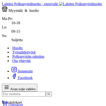
Lahden Polkupyörähuolto - etusivulle
Myymälä
&
huolto
Ma-Pe:
10-18
La:
09-15
Su:
Suljettu
Huolto
Työsuhdepyörä
Polkupyörän rahoitus
Ota yhteyttä
Instagram
Facebook
Avaa sulje valikko
Hakutulokset
Ostoskori