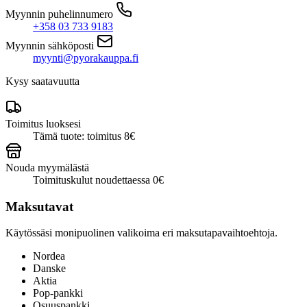
Myynnin puhelinnumero
+358 03 733 9183
Myynnin sähköposti
myynti@pyorakauppa.fi
Kysy saatavuutta
Toimitus luoksesi
Tämä tuote: toimitus 8€
Nouda myymälästä
Toimituskulut noudettaessa 0€
Maksutavat
Käytössäsi monipuolinen valikoima eri maksutapavaihtoehtoja.
Nordea
Danske
Aktia
Pop-pankki
Osuuspankki