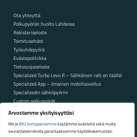
Sivut
Ota yhteyttä
Polkupyörän huolto Lahdessa
Rekisteriseloste
Toimitusehdot
Työsuhdepyörä
Evästepolitiikka
Tietosuojaseloste
Specialized Turbo Levo R – Sähköinen ralli on täällä!
Specialized App – ilmainen mobiilisovellus
Specializedin sähköpyöriin
Custom polkupyörät
Fatbikellä helppoa ja huoletonta etenemistä
Arvostamme yksityisyyttäsi
maastossa
Me ja
892 kumppaniamme
käytämme evästeitä sekä muita
seurantatekniikoita parantaaksemme käyttökokemustasi
Aukioloajat