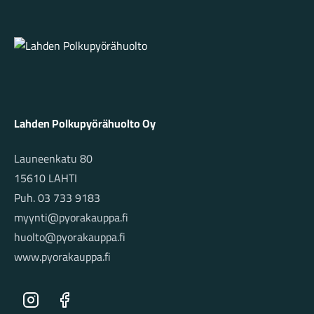
Lahden Polkupyörähuolto - etusivulle
Lahden Polkupyörähuolto Oy
Launeenkatu 80
15610 LAHTI
Puh. 03 733 9183
myynti@pyorakauppa.fi
huolto@pyorakauppa.fi
www.pyorakauppa.fi
Instagram
Facebook