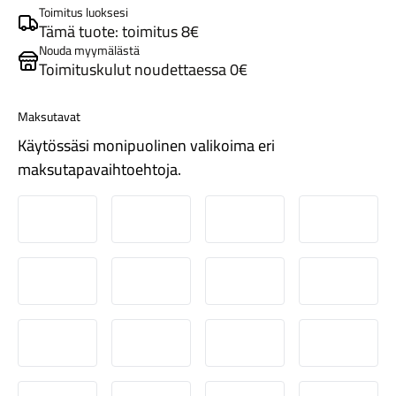
Toimitus luoksesi
Tämä tuote: toimitus 8€
Nouda myymälästä
Toimituskulut noudettaessa 0€
Maksutavat
Käytössäsi monipuolinen valikoima eri
Tarvikkeet
maksutapavaihtoehtoja.
Nordea
Danske
Aktia
Pop-pank
Osuuspankki
Ålandsbanken
Säästöpankki
Handelsb
Renkaat
S-Pankki
Omasp
Siirto
Visa & Ma