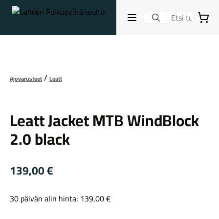
Lahden Polkupyörähuolto - etusivulle
Avaa sulje valikko
Ostoskori
Suurenna kuva
Hakutulokset
Ajovarusteet
Leatt
Leatt
Suositut osastot
Leatt Jacket MTB WindBlock
2.0 black
139,00
€
30 päivän alin hinta:
139,00
€
Gravel-pyörät