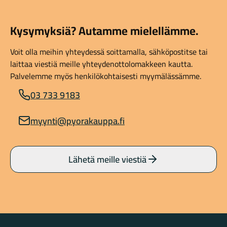
Kysymyksiä? Autamme mielellämme.
Voit olla meihin yhteydessä soittamalla, sähköpostitse tai
laittaa viestiä meille yhteydenottolomakkeen kautta.
Palvelemme myös henkilökohtaisesti myymälässämme.
03 733 9183
myynti@pyorakauppa.fi
Lähetä meille viestiä