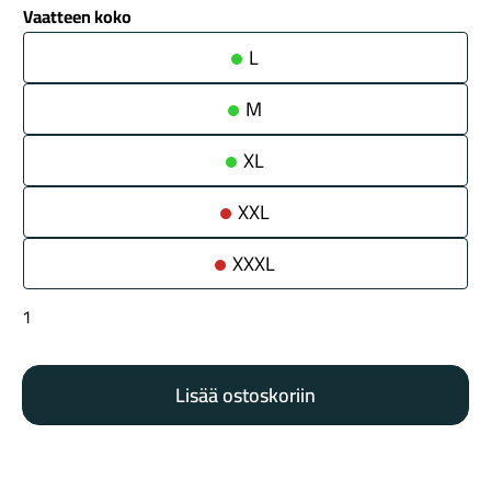
Vaatteen koko
L
M
XL
Maastosähköpyörät
XXL
XXXL
Leatt
Jacket
MTB
Lisää ostoskoriin
WindBlock
2.0
Kaupunkisähköpyörät
black
määrä