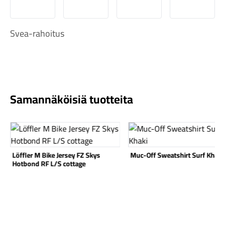
MobilePay
Svea Lasku
Svea yrityslasku
Svea erä
Svea-rahoitus
Komponentit
Samannäköisiä tuotteita
Katso koko valikoima
Katso tuote
Katso tuote
Löffler M Bike Jersey FZ Skys
Muc-Off Sweatshirt Surf Khaki
Hotbond RF L/S cottage