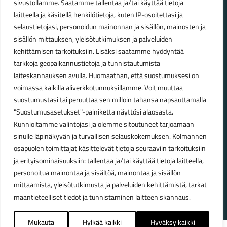
sivustollamme. Saatamme tallentaa ja/tai käyttää tietoja
laitteella ja käsitellä henkilötietoja, kuten IP-osoitettasi ja
Talvikauden aukioloajat (1.10.2025 – 28.2.2026)
selaustietojasi, personoidun mainonnan ja sisällön, mainosten ja
Ma-Pe 10-18
sisällön mittauksen, yleisötutkimuksen ja palveluiden
La 10-14
kehittämisen tarkoituksiin. Lisäksi saatamme hyödyntää
Kesäkauden aukioloajat (1.3.2026 – 30.9.2026)
tarkkoja geopaikannustietoja ja tunnistautumista
laiteskannauksen avulla. Huomaathan, että suostumuksesi on
Ma-Pe 10-18
voimassa kaikilla aliverkkotunnuksillamme. Voit muuttaa
La 9-15
suostumustasi tai peruuttaa sen milloin tahansa napsauttamalla
"Suostumusasetukset"-painiketta näyttösi alaosasta.
Poikkeavat aukioloajat:
Kunnioitamme valintojasi ja olemme sitoutuneet tarjoamaan
Pyhäinpäivä lauantai 31.10. – suljettu
sinulle läpinäkyvän ja turvallisen selauskokemuksen. Kolmannen
osapuolen toimittajat käsittelevät tietoja seuraaviin tarkoituksiin
ja erityisominaisuuksiin: tallentaa ja/tai käyttää tietoja laitteella,
personoitua mainontaa ja sisältöä, mainontaa ja sisällön
© Lahden Polkupyörähuolto - 2026
mittaamista, yleisötutkimusta ja palveluiden kehittämistä, tarkat
maantieteelliset tiedot ja tunnistaminen laitteen skannaus.
Mukauta
Hylkää kaikki
Hyväksy kaikki