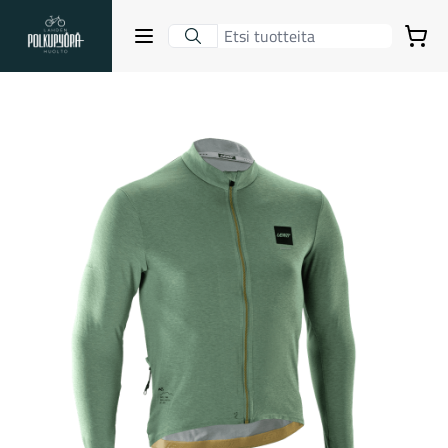
Lahden Polkupyörähuolto - etusivulle
Avaa sulje valikko
Ostoskori
Hakutulokset
Suositut osastot
Gravel-pyörät