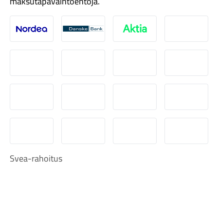
maksutapavaihtoehtoja.
Nordea
Danske
Aktia
Pop-pank
Osuuspankki
Ålandsbanken
Säästöpankki
Handelsb
Komponentit
S-Pankki
Omasp
Siirto
Visa & Ma
Katso koko valikoima
MobilePay
Svea Lasku
Svea yrityslasku
Svea erä
Svea-rahoitus