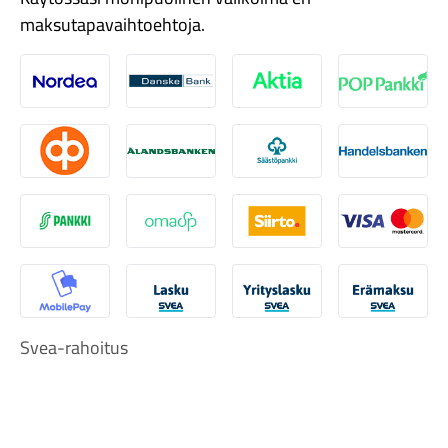
maksutapavaihtoehtoja.
Nordea
Danske
Aktia
Pop-pank
Osuuspankki
Ålandsbanken
Säästöpankki
Handelsb
S-Pankki
Omasp
Siirto
Visa & Ma
MobilePay
Svea Lasku
Svea yrityslasku
Svea erä
Svea-rahoitus