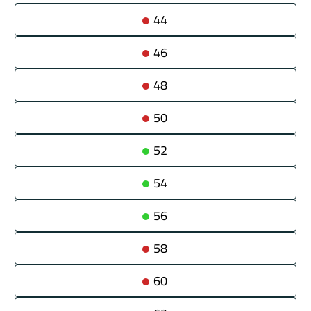
44
46
48
Tarvikkeet
50
52
54
56
58
Renkaat
60