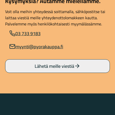
Kysymyksiä? Autamme mielellämme.
Voit olla meihin yhteydessä soittamalla, sähköpostitse tai
laittaa viestiä meille yhteydenottolomakkeen kautta.
Palvelemme myös henkilökohtaisesti myymälässämme.
03 733 9183
myynti@pyorakauppa.fi
Lähetä meille viestiä