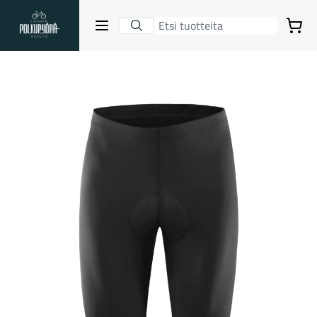
Lahden Polkupyörähuolto - etusivulle
Avaa sulje valikko
Ostoskori
Hakutulokset
Suositut osastot
Gravel-pyörät