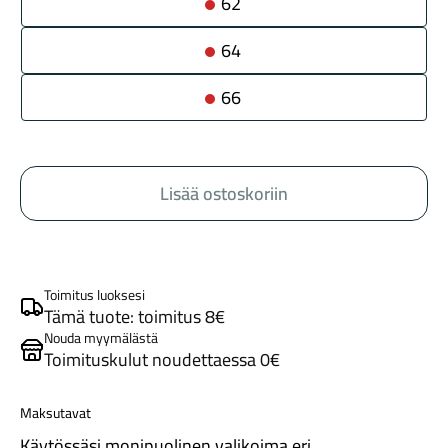
62
64
66
Komponentit
Lisää ostoskoriin
Katso koko valikoima
Toimitus luoksesi
Tämä tuote: toimitus 8€
Nouda myymälästä
Toimituskulut noudettaessa 0€
Maksutavat
Käytössäsi monipuolinen valikoima eri