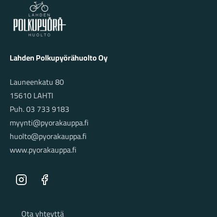
Lahden Polkupyörähuolto - etusivulle
Lahden Polkupyörähuolto Oy
Launeenkatu 80
15610 LAHTI
Puh. 03 733 9183
myynti@pyorakauppa.fi
huolto@pyorakauppa.fi
www.pyorakauppa.fi
Instagram
Facebook
Sivut
Ota yhteyttä