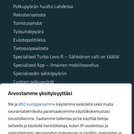
Polkupyörän huolto Lahdessa
Rekisteriseloste
Toimitusehdot
Työsuhdepyörä
Evästepolitiikka
Tietosuojaseloste
Specialized Turbo Levo R – Sähköinen ralli on täällä!
Specialized App – ilmainen mobiilisovellus
Specializedin sähköpyöriin
Custom polkupyörät
Fatbikellä helppoa ja huoletonta etenemistä
Arvostamme yksityisyyttäsi
maastossa
Me ja
892 kumppaniamme
käytämme evästeitä sekä muita
seurantatekniikoita parantaaksemme käyttökokemustasi
Aukioloajat
sivustollamme. Saatamme tallentaa ja/tai käyttää tietoja
laitteella ja käsitellä henkilötietoja, kuten IP-osoitettasi ja
Talvikauden aukioloajat (1.10.2025 – 28.2.2026)
selaustietojasi, personoidun mainonnan ja sisällön, mainosten ja