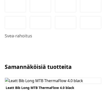
S-Pankki
Omasp
Siirto
Visa & M
MobilePay
Svea Lasku
Svea yrityslasku
Svea er
Svea-rahoitus
Samannäköisiä tuotteita
Katso tuote
Ka
Leatt Bib Long MTB ThermaFlow 4.0 black
Lö