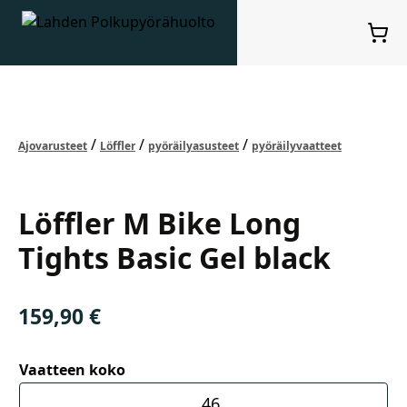
Lahden Polkupyörähuolto - etusivulle
Ostosko
Suurenna kuva
Ajovarusteet
Löffler
pyöräilyasusteet
pyöräilyvaatteet
Löffler
Löffler M Bike Long
Tights Basic Gel black
159,90
€
Vaatteen koko
46