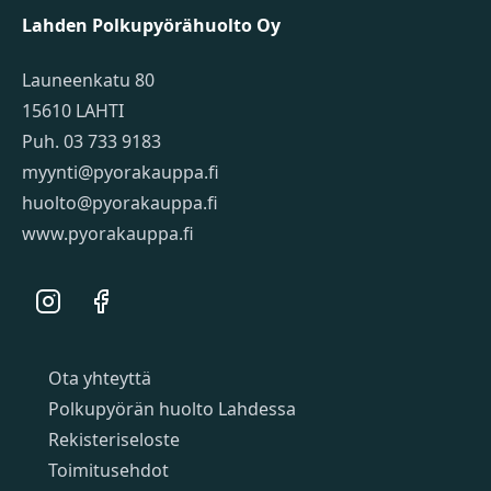
Lahden Polkupyörähuolto Oy
Launeenkatu 80
15610 LAHTI
Puh. 03 733 9183
myynti@pyorakauppa.fi
huolto@pyorakauppa.fi
www.pyorakauppa.fi
Instagram
Facebook
Sivut
Ota yhteyttä
Polkupyörän huolto Lahdessa
Rekisteriseloste
Toimitusehdot