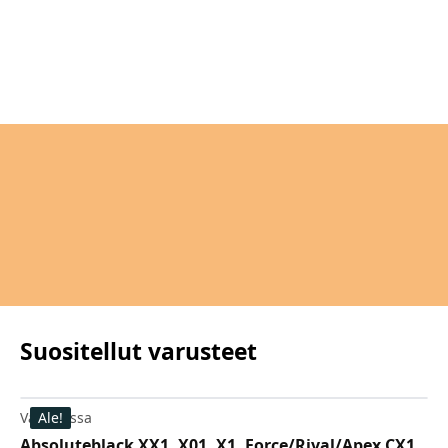
Suositellut varusteet
Varastossa
Ale!
Absoluteblack XX1, X01, X1, Force/Rival/Apex CX1