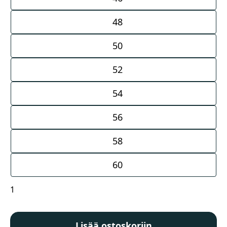
48
50
52
54
56
58
60
Löffler
M
Bike
Lisää ostoskoriin
Long