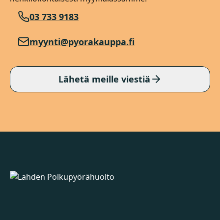
03 733 9183
myynti@pyorakauppa.fi
Lähetä meille viestiä
Lahden Polkupyörähuolto - etusivulle