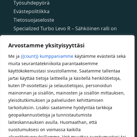
Työsuhdepyörä
Evästepolitiikka
Tietosuojaseloste
Specialized Turbo Levo R – Sähköinen ralli on
täällä!
Arvostamme yksityisyyttäsi
Specialized App – ilmainen mobiilisovellus
Specializedin sähköpyöriin
Me ja
{{count}} kumppaniamme
käytämme evästeitä sekä
Custom polkupyörät
muita seurantatekniikoita parantaaksemme
Fatbikellä helppoa ja huoletonta etenemistä
käyttökokemustasi sivustollamme. Saatamme tallentaa
ja/tai käyttää tietoja laitteella ja käsitellä henkilötietoja,
maastossa
kuten IP-osoitettasi ja selaustietojasi, personoidun
mainonnan ja sisällön, mainosten ja sisällön mittauksen,
Aukioloajat
yleisötutkimuksen ja palveluiden kehittämisen
tarkoituksiin. Lisäksi saatamme hyödyntää tarkkoja
Talvikauden aukioloajat (1.10.2025 – 28.2.2026)
geopaikannustietoja ja tunnistautumista
Ma-Pe 10-18
laiteskannauksen avulla. Huomaathan, että
La 10-14
suostumuksesi on voimassa kaikilla
aliverkkotunnuksillamme. Voit muuttaa suostumustasi tai