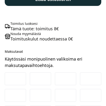
Tights
Basic
Gel
black
Toimitus luoksesi
määrä
Tämä tuote: toimitus 8€
Nouda myymälästä
Toimituskulut noudettaessa 0€
Maksutavat
Käytössäsi monipuolinen valikoima eri
maksutapavaihtoehtoja.
Nordea
Danske
Aktia
Pop-pan
Osuuspankki
Ålandsbanken
Säästöpankki
Handels