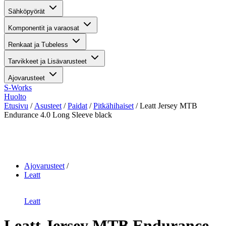
Sähköpyörät
Komponentit ja varaosat
Renkaat ja Tubeless
Tarvikkeet ja Lisävarusteet
Ajovarusteet
S-Works
Huolto
Etusivu
/
Asusteet
/
Paidat
/
Pitkähihaiset
/ Leatt Jersey MTB
Endurance 4.0 Long Sleeve black
Suurenna kuva
Ajovarusteet
Leatt
Leatt
Leatt Jersey MTB Endurance