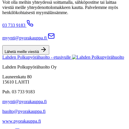
Voit olla meihin yhteydessä soittamalla, sähköpostitse tai laittaa
viestiä meille yhteydenottolomakkeen kautta. Palvelemme myös
henkilökohtaisesti myymälässämme.
03 733 9183
myynti@pyorakauppa.fi
Lähetä meille viestiä
Lahden Polkupyörähuolto - etusivulle
Lahden Polkupyörähuolto Oy
Launeenkatu 80
15610 LAHTI
Puh. 03 733 9183
myynti@pyorakauppa.fi
huolto@pyorakauppa.fi
www.pyorakauppa.fi