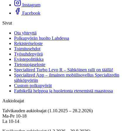
Instagram
Facebook
Sivut
Ota yhteyttä
Polkupyörän huolto Lahdessa
Rekisteriseloste
Toimitusehdot
Työsuhdepyörä
Evästepolitiikka
Tietosuojaseloste
Specialized Turbo Levo R – Sähköinen ralli on täällä!
Specialized App – ilmainen mobiilisovellus Specializedin
sähköpyöriin
Custom polkupyörät
Fatbikellä helppoa ja huoletonta etenemistä maastossa
Aukioloajat
Talvikauden aukioloajat (1.10.2025 – 28.2.2026)
Ma-Pe 10-18
La 10-14