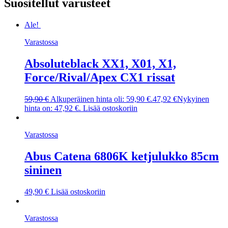
Suositellut varusteet
Ale!
Varastossa
Absoluteblack XX1, X01, X1,
Force/Rival/Apex CX1 rissat
59,90
€
Alkuperäinen hinta oli: 59,90 €.
47,92
€
Nykyinen
hinta on: 47,92 €.
Lisää ostoskoriin
Varastossa
Abus Catena 6806K ketjulukko 85cm
sininen
49,90
€
Lisää ostoskoriin
Varastossa