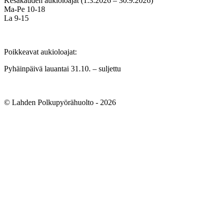
Kesäkauden aukioloajat (1.3.2026 – 30.9.2026)
Ma-Pe 10-18
La 9-15
Poikkeavat aukioloajat:
Pyhäinpäivä lauantai 31.10. – suljettu
© Lahden Polkupyörähuolto - 2026