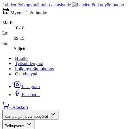
Lahden Polkupyörähuolto - etusivulle
Myymälä
&
huolto
Ma-Pe:
10-18
La:
09-15
Su:
Suljettu
Huolto
Työsuhdepyörä
Polkupyörän rahoitus
Ota yhteyttä
Instagram
Facebook
Ostoskori
Kampanjat ja vaihtopyörät
Polkupyörät