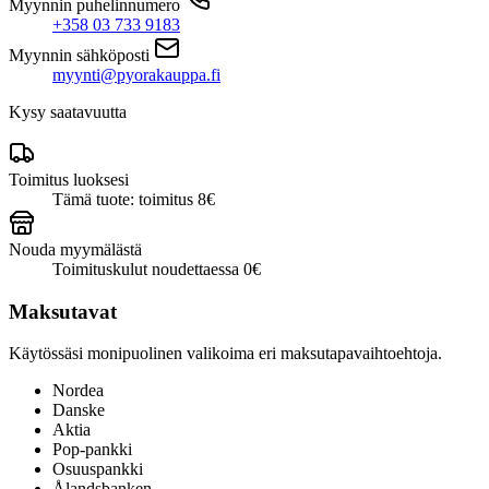
Myynnin puhelinnumero
+358 03 733 9183
Myynnin sähköposti
myynti@pyorakauppa.fi
Kysy saatavuutta
Toimitus luoksesi
Tämä tuote: toimitus 8€
Nouda myymälästä
Toimituskulut noudettaessa 0€
Maksutavat
Käytössäsi monipuolinen valikoima eri maksutapavaihtoehtoja.
Nordea
Danske
Aktia
Pop-pankki
Osuuspankki
Ålandsbanken