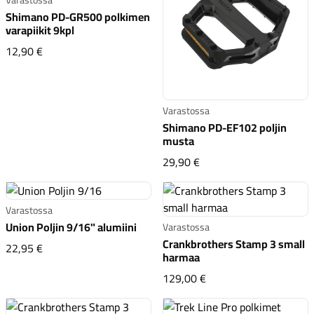
Shimano PD-GR500 polkimen
varapiikit 9kpl
Shimano PD-GR500 polkimen varapiikit 9kpl
12,90 €
Komponentit
Varastossa
Shimano PD-EF102 poljin
musta
Shimano PD-EF102 polj
29,90 €
Katso koko valikoima
Varastossa
Union Poljin 9/16" alumiini
Varastossa
Crankbrothers Stamp 3 small
Union Poljin 9/16" alumiini
22,95 €
harmaa
Crankbrothers Stamp 
129,00 €