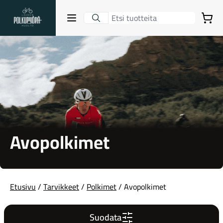
Lahden Polkupyörähuolto - etusivulle
Avaa sulje valikko
Ostoskori
Hakutulokset
Suositut osastot
Avopolkimet
Etusivu
/
Tarvikkeet
/
Polkimet
/ Avopolkimet
Gravel-pyörät
Suodata