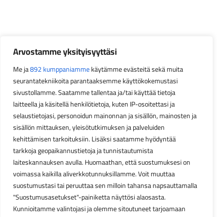
Arvostamme yksityisyyttäsi
Me ja
892 kumppaniamme
käytämme evästeitä sekä muita
seurantatekniikoita parantaaksemme käyttökokemustasi
sivustollamme. Saatamme tallentaa ja/tai käyttää tietoja
laitteella ja käsitellä henkilötietoja, kuten IP-osoitettasi ja
selaustietojasi, personoidun mainonnan ja sisällön, mainosten ja
sisällön mittauksen, yleisötutkimuksen ja palveluiden
kehittämisen tarkoituksiin. Lisäksi saatamme hyödyntää
tarkkoja geopaikannustietoja ja tunnistautumista
laiteskannauksen avulla. Huomaathan, että suostumuksesi on
voimassa kaikilla aliverkkotunnuksillamme. Voit muuttaa
suostumustasi tai peruuttaa sen milloin tahansa napsauttamalla
"Suostumusasetukset"-painiketta näyttösi alaosasta.
Kunnioitamme valintojasi ja olemme sitoutuneet tarjoamaan