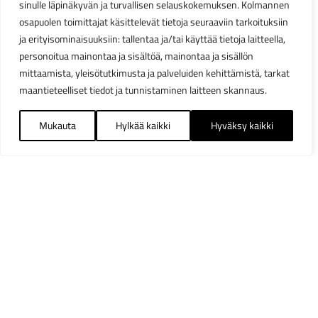
sinulle läpinäkyvän ja turvallisen selauskokemuksen. Kolmannen
osapuolen toimittajat käsittelevät tietoja seuraaviin tarkoituksiin
ja erityisominaisuuksiin: tallentaa ja/tai käyttää tietoja laitteella,
personoitua mainontaa ja sisältöä, mainontaa ja sisällön
mittaamista, yleisötutkimusta ja palveluiden kehittämistä, tarkat
maantieteelliset tiedot ja tunnistaminen laitteen skannaus.
Mukauta
Hylkää kaikki
Hyväksy kaikki
Suodattimet
Sulj
Saatavuus