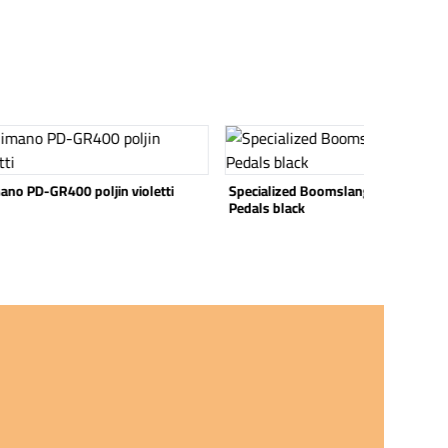
 tuote
Katso tuote
ano PD-GR400 poljin violetti
Specialized Boomslang Platform
Pedals black