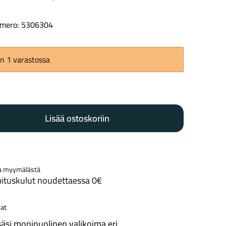
mero: 5306304
Kaupunkisähköpyörät
Tarvikkeet
n 1 varastossa
Lisää ostoskoriin
Renkaat
Komponentit
a myymälästä
ituskulut noudettaessa 0€
Katso koko valikoima
at
äsi monipuolinen valikoima eri