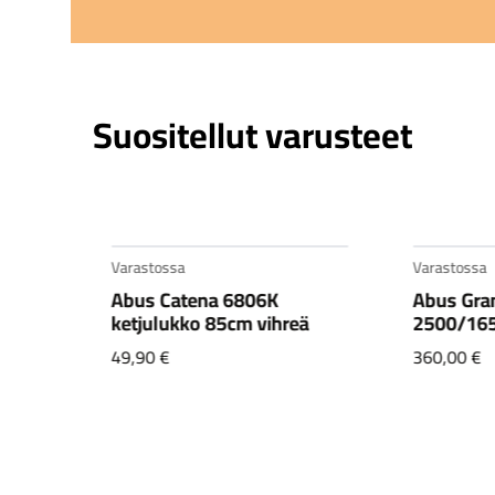
Suositellut varusteet
Varastossa
Varastossa
Abus Catena 6806K
Abus Gra
en
ketjulukko 85cm vihreä
2500/16
49,90
€
360,00
€