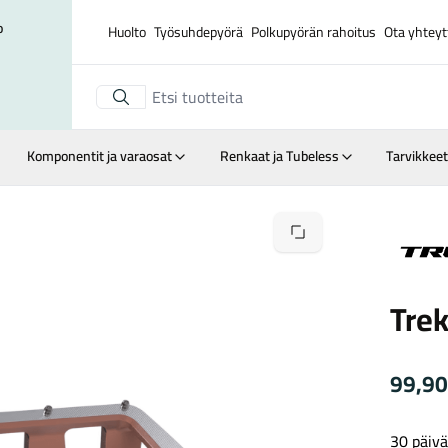
o
Huolto
Työsuhdepyörä
Polkupyörän rahoitus
Ota yhteyt
Komponentit ja varaosat
Renkaat ja Tubeless
Tarvikkeet
Suurenna kuva
Trek
Trek
99,9
30 päivä