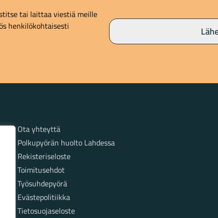
itse tai laittaa viestiä meille
s henkilökohtaisesti
Lähe
Sivut
Ota yhteyttä
Polkupyörän huolto Lahdessa
Rekisteriseloste
Toimitusehdot
Työsuhdepyörä
Evästepolitiikka
Tietosuojaseloste