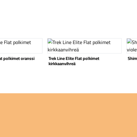
Katso tuote
Katso
lat polkimet oranssi
Trek Line Elite Flat polkimet
Shim
kirkkaanvihreä