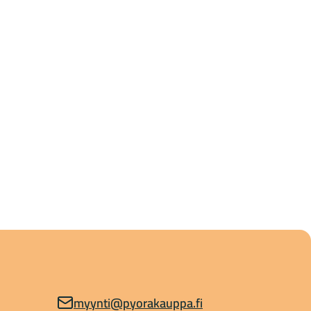
myynti@pyorakauppa.fi