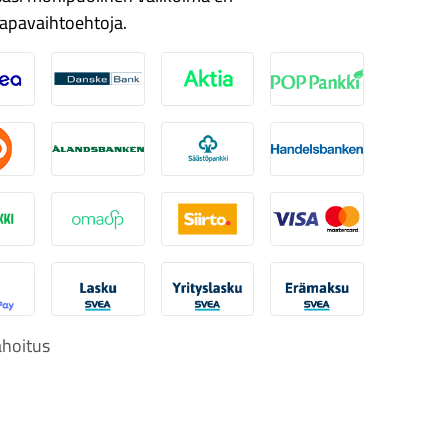
apavaihtoehtoja.
ordea
Danske
Aktia
Pop-pankki
suuspankki
Ålandsbanken
Säästöpankki
Handelsbanken
-Pankki
Omasp
Siirto
Visa & Mastercard
obilePay
Svea Lasku
Svea yrityslasku
Svea erämaksu
hoitus