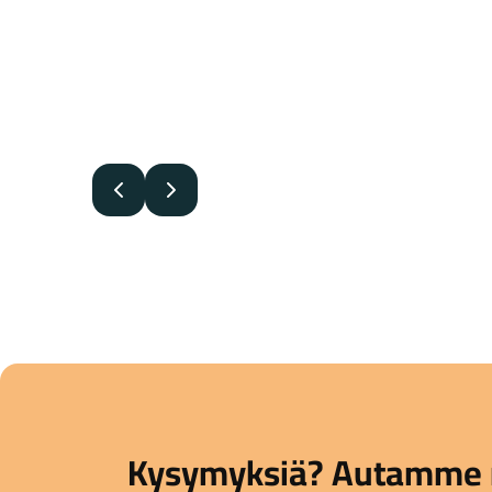
Edellinen
Seuraava
Kysymyksiä? Autamme 