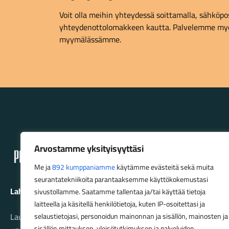
Voit olla meihin yhteydessä soittamalla, sähköpost
yhteydenottolomakkeen kautta. Palvelemme myö
myymälässämme.
Lahden Polkupyörähuolto - etusivulle
Arvostamme yksityisyyttäsi
Me ja
892 kumppaniamme
käytämme evästeitä sekä muita
seurantatekniikoita parantaaksemme käyttökokemustasi
Lahden Polkupyörähuolto Oy
sivustollamme. Saatamme tallentaa ja/tai käyttää tietoja
laitteella ja käsitellä henkilötietoja, kuten IP-osoitettasi ja
Launeenkatu 80
selaustietojasi, personoidun mainonnan ja sisällön, mainosten ja
sisällön mittauksen, yleisötutkimuksen ja palveluiden