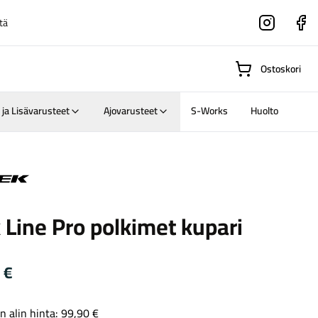
tä
Instagram
Faceboo
Ostoskori
 ja Lisävarusteet
Ajovarusteet
S-Works
Huolto
Suositut osastot
 Line Pro polkimet kupari
Gravel-
pyörät
Maastosähköpyörä
0
€
n alin hinta:
99,90
€