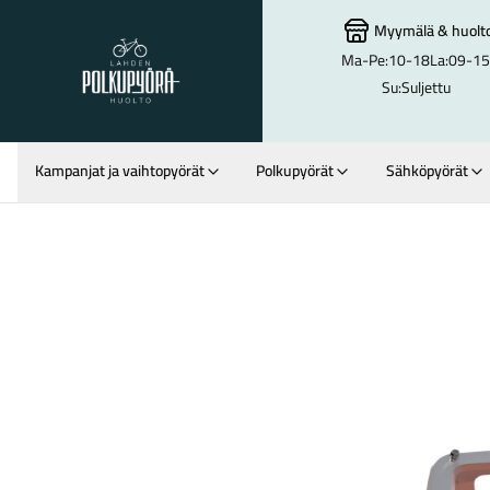
Myymälä
&
huolt
Ma-Pe:
10-18
La:
09-15
Lahden Polkupyörähuolto - etusivulle
Su:
Suljettu
Kampanjat ja vaihtopyörät
Polkupyörät
Sähköpyörät
Hakutulokset