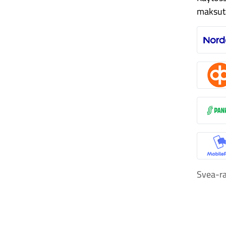
maksut
N
O
S
M
Svea-ra