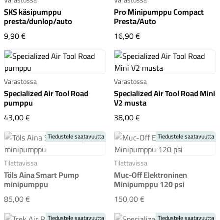
SKS käsipumppu
Pro Minipumppu Compact
presta/dunlop/auto
Presta/Auto
SKS käsipumppu presta/dunlop/auto
Pro Minipumppu Compac
9,90 €
16,90 €
Komponentit
Varastossa
Varastossa
Specialized Air Tool Road
Specialized Air Tool Road Mini
pumppu
V2 musta
Specialized Air Tool Road pumppu
Specialized Air Tool Ro
43,00 €
38,00 €
Katso koko valikoima
Tiedustele saatavuutta
Tiedustele saatavuutta
Tilattavissa
Tilattavissa
Töls Aina Smart Pump
Muc-Off Elektroninen
minipumppu
Minipumppu 120 psi
Töls Aina Smart Pump minipumppu
Muc-Off Elektroninen
85,00 €
150,00 €
Tiedustele saatavuutta
Tiedustele saatavuutta