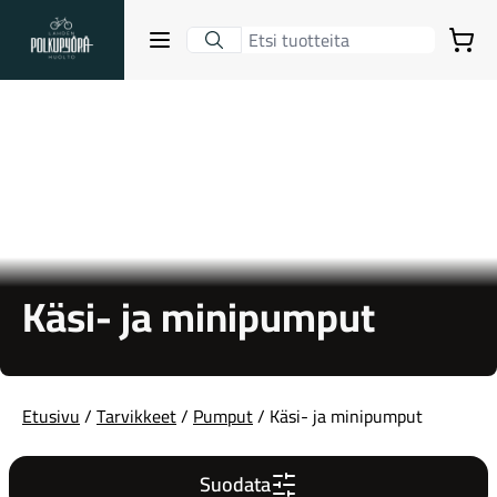
Lahden Polkupyörähuolto - etusivulle
Avaa sulje valikko
Ostoskori
Hakutulokset
Suositut osastot
Käsi- ja minipumput
Etusivu
/
Tarvikkeet
/
Pumput
/ Käsi- ja minipumput
Gravel-pyörät
Suodata