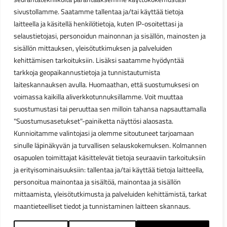
sivustollamme. Saatamme tallentaa ja/tai käyttää tietoja
laitteella ja käsitellä henkilötietoja, kuten IP-osoitettasi ja
selaustietojasi, personoidun mainonnan ja sisällön, mainosten ja
sisällön mittauksen, yleisötutkimuksen ja palveluiden
kehittämisen tarkoituksiin. Lisäksi saatamme hyödyntää
tarkkoja geopaikannustietoja ja tunnistautumista
laiteskannauksen avulla. Huomaathan, että suostumuksesi on
voimassa kaikilla aliverkkotunnuksillamme. Voit muuttaa
suostumustasi tai peruuttaa sen milloin tahansa napsauttamalla
"Suostumusasetukset"-painiketta näyttösi alaosasta.
Kunnioitamme valintojasi ja olemme sitoutuneet tarjoamaan
sinulle läpinäkyvän ja turvallisen selauskokemuksen. Kolmannen
osapuolen toimittajat käsittelevät tietoja seuraaviin tarkoituksiin
ja erityisominaisuuksiin: tallentaa ja/tai käyttää tietoja laitteella,
personoitua mainontaa ja sisältöä, mainontaa ja sisällön
mittaamista, yleisötutkimusta ja palveluiden kehittämistä, tarkat
maantieteelliset tiedot ja tunnistaminen laitteen skannaus.