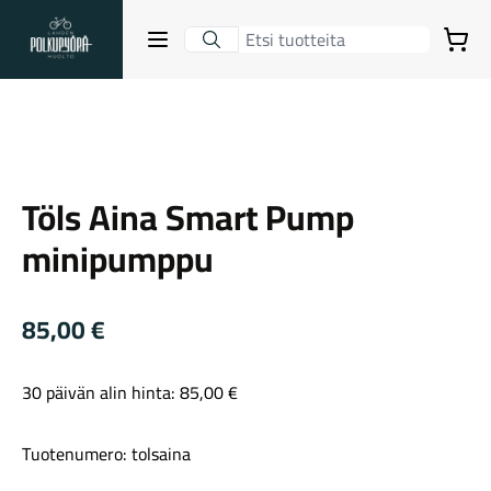
Lahden Polkupyörähuolto - etusivulle
Avaa sulje valikko
Ostoskori
Suurenna kuva
Hakutulokset
Töls Aina Smart Pump
Suositut osastot
minipumppu
85,00
€
30 päivän alin hinta:
85,00
€
Gravel-pyörät
Tuotenumero: tolsaina