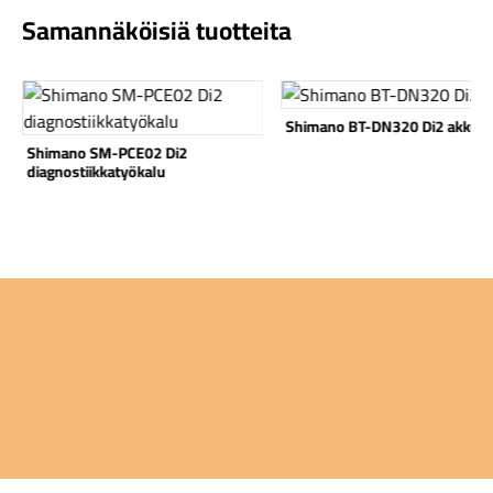
Samannäköisiä tuotteita
Katso tuote
Katso tuote
Shimano BT-DN320 Di2 akku
Shimano SM-PCE02 Di2
Komponentit
diagnostiikkatyökalu
Katso koko valikoima