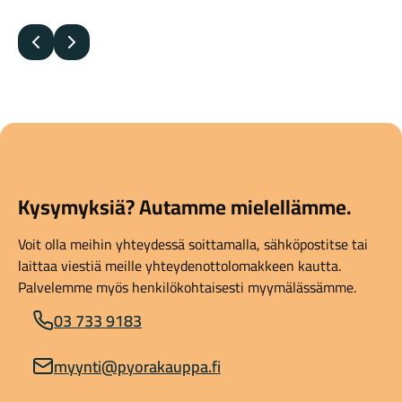
Edellinen
Seuraava
Kysymyksiä? Autamme mielellämme.
Voit olla meihin yhteydessä soittamalla, sähköpostitse tai
laittaa viestiä meille yhteydenottolomakkeen kautta.
Palvelemme myös henkilökohtaisesti myymälässämme.
03 733 9183
myynti@pyorakauppa.fi