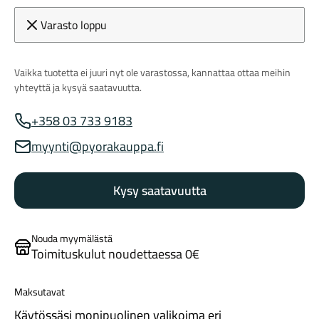
Varasto loppu
Vaikka tuotetta ei juuri nyt ole varastossa, kannattaa ottaa meihin
yhteyttä ja kysyä saatavuutta.
+358 03 733 9183
Myynnin puhelinnumero
Maastosähköpyörät
myynti@pyorakauppa.fi
Myynnin sähköposti
Kysy saatavuutta
Nouda myymälästä
Toimituskulut noudettaessa 0€
Kaupunkisähköpyörät
Maksutavat
Käytössäsi monipuolinen valikoima eri