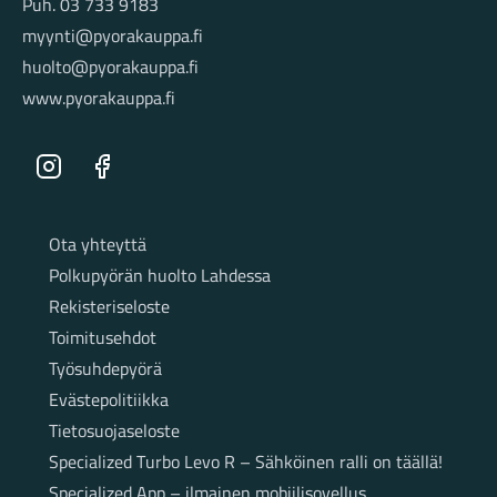
Puh. 03 733 9183
myynti@pyorakauppa.fi
huolto@pyorakauppa.fi
www.pyorakauppa.fi
Instagram
Facebook
Sivut
Ota yhteyttä
Polkupyörän huolto Lahdessa
Rekisteriseloste
Toimitusehdot
Työsuhdepyörä
Evästepolitiikka
Tietosuojaseloste
Specialized Turbo Levo R – Sähköinen ralli on täällä!
Specialized App – ilmainen mobiilisovellus