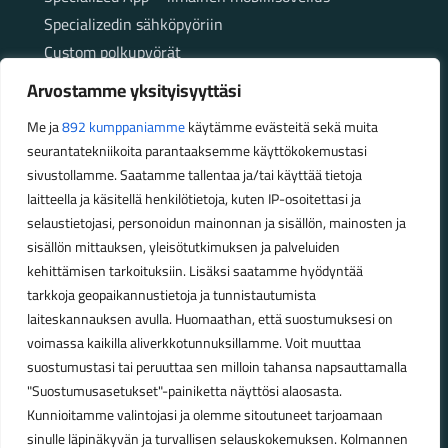
Specializedin sähköpyöriin
Custom polkupyörät
Fatbikellä helppoa ja huoletonta etenemistä
Arvostamme yksityisyyttäsi
maastossa
Me ja
892 kumppaniamme
käytämme evästeitä sekä muita
seurantatekniikoita parantaaksemme käyttökokemustasi
Aukioloajat
sivustollamme. Saatamme tallentaa ja/tai käyttää tietoja
laitteella ja käsitellä henkilötietoja, kuten IP-osoitettasi ja
Talvikauden aukioloajat (1.10.2025 – 28.2.2026)
selaustietojasi, personoidun mainonnan ja sisällön, mainosten ja
Ma-Pe 10-18
sisällön mittauksen, yleisötutkimuksen ja palveluiden
La 10-14
kehittämisen tarkoituksiin. Lisäksi saatamme hyödyntää
Kesäkauden aukioloajat (1.3.2026 – 30.9.2026)
tarkkoja geopaikannustietoja ja tunnistautumista
laiteskannauksen avulla. Huomaathan, että suostumuksesi on
Ma-Pe 10-18
voimassa kaikilla aliverkkotunnuksillamme. Voit muuttaa
La 9-15
suostumustasi tai peruuttaa sen milloin tahansa napsauttamalla
"Suostumusasetukset"-painiketta näyttösi alaosasta.
Poikkeavat aukioloajat:
Kunnioitamme valintojasi ja olemme sitoutuneet tarjoamaan
Pyhäinpäivä lauantai 31.10. – suljettu
sinulle läpinäkyvän ja turvallisen selauskokemuksen. Kolmannen