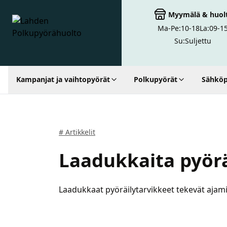
Myymälä
&
huol
Ma-Pe:
10-18
La:
09-1
Lahden Polkupyörähuolto - etusivulle
Su:
Suljettu
Kampanjat ja vaihtopyörät
Polkupyörät
Sähköp
Hakutulokset
# Artikkelit
Laadukkaita pyöräi
Laadukkaat pyöräilytarvikkeet tekevät ajam