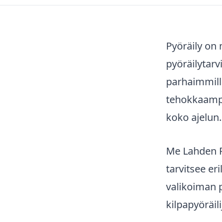
Pyöräily on 
pyöräilytar
parhaimmill
tehokkaampa
koko ajelun.
Me Lahden P
tarvitsee er
valikoiman py
kilpapyöräili