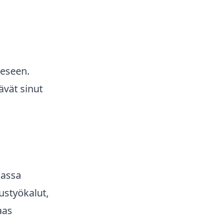
eeseen.
ävät sinut
aassa
ustyökalut,
aas