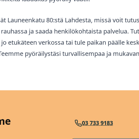
ät Launeenkatu 80:stä Lahdesta, missä voit tutu
n rauhassa ja saada henkilökohtaista palvelua.
Tut
jo etukäteen verkossa tai tule paikan päälle ke
. Teemme pyöräilystäsi turvallisempaa ja mukavam
me
03 733 9183