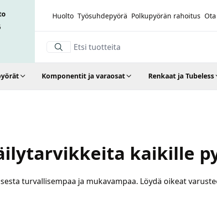
to
Huolto
Työsuhdepyörä
Polkupyörän rahoitus
Ota
5
yörät
Komponentit ja varaosat
Renkaat ja Tubeless
lytarvikkeita kaikille pyö
isesta turvallisempaa ja mukavampaa. Löydä oikeat varuste