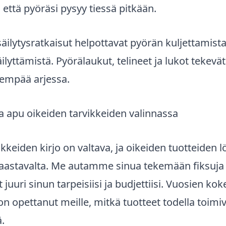
 että pyöräsi pysyy tiessä pitkään.
 säilytysratkaisut helpottavat pyörän kuljettamista
äilyttämistä. Pyörälaukut, telineet ja lukot tekevä
sempää arjessa.
a apu oikeiden tarvikkeiden valinnassa
ikkeiden kirjo on valtava, ja oikeiden tuotteiden 
haastavalta. Me autamme sinua tekemään fiksuja v
t juuri sinun tarpeisiisi ja budjettiisi. Vuosien k
on opettanut meille, mitkä tuotteet todella toimi
.