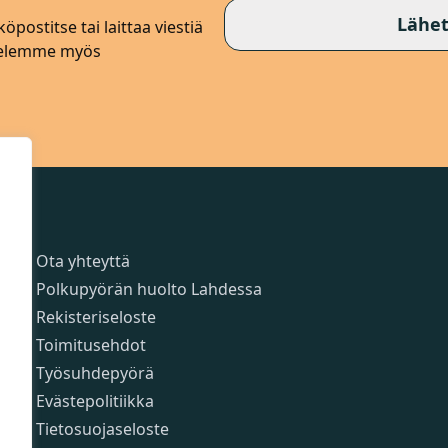
Lähet
öpostitse tai laittaa viestiä
lvelemme myös
Sivut
Ota yhteyttä
Polkupyörän huolto Lahdessa
Rekisteriseloste
Toimitusehdot
Työsuhdepyörä
Evästepolitiikka
Tietosuojaseloste