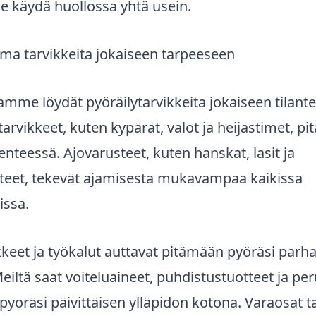
se käydä huollossa yhtä usein.
ima tarvikkeita jokaiseen tarpeeseen
mme löydät pyöräilytarvikkeita jokaiseen tilant
tarvikkeet, kuten kypärät, valot ja heijastimet, pit
kenteessä. Ajovarusteet, kuten hanskat, lasit ja
tteet, tekevät ajamisesta mukavampaa kaikissa
issa.
keet ja työkalut auttavat pitämään pyöräsi parh
iltä saat voiteluaineet, puhdistustuotteet ja per
t pyöräsi päivittäisen ylläpidon kotona. Varaosat t