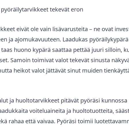
 pyöräilytarvikkeet tekevät eron
kkeet eivät ole vain lisävarusteita – ne ovat inves
teen ja ajomukavuuteen. Laadukas pyöräilykypärä
 taas huono kypärä saattaa pettää juuri silloin, k
tset. Samoin toimivat valot tekevät sinusta näkyv
tta heikot valot jättävät sinut muiden tienkäytt
lut ja huoltotarvikkeet pitävät pyöräsi kunnoss
aadukkaita voiteluaineita ja huoltotuotteita, sääst
sekä rahaa että vaivaa. Pyöräsi toimii luotettavam