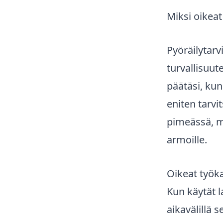
Miksi oikeat
Pyöräilytarvi
turvallisuu
päätäsi, kun
eniten tarvi
pimeässä, mu
armoille.
Oikeat työka
Kun käytät l
aikavälillä 