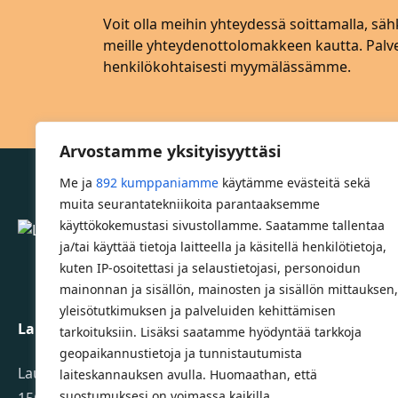
Voit olla meihin yhteydessä soittamalla, sähk
meille yhteydenottolomakkeen kautta. Pa
henkilökohtaisesti myymälässämme.
Arvostamme yksityisyyttäsi
Me ja
892 kumppaniamme
käytämme evästeitä sekä
muita seurantatekniikoita parantaaksemme
käyttökokemustasi sivustollamme. Saatamme tallentaa
Lahden Polkupyörähuolto - etusivulle
ja/tai käyttää tietoja laitteella ja käsitellä henkilötietoja,
kuten IP-osoitettasi ja selaustietojasi, personoidun
mainonnan ja sisällön, mainosten ja sisällön mittauksen,
yleisötutkimuksen ja palveluiden kehittämisen
Lahden Polkupyörähuolto Oy
tarkoituksiin. Lisäksi saatamme hyödyntää tarkkoja
geopaikannustietoja ja tunnistautumista
Launeenkatu 80
laiteskannauksen avulla. Huomaathan, että
suostumuksesi on voimassa kaikilla