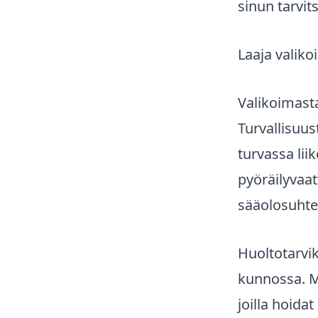
sinun tarvit
Laaja valiko
Valikoimasta
Turvallisuus
turvassa lii
pyöräilyvaa
sääolosuhte
Huoltotarvik
kunnossa. Me
joilla hoida