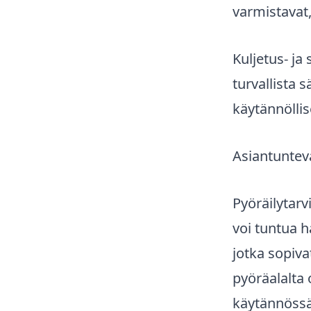
varmistavat,
Kuljetus- ja
turvallista s
käytännölli
Asiantuntev
Pyöräilytarv
voi tuntua 
jotka sopiva
pyöräalalta 
käytännössä