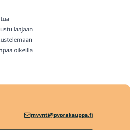
stua
ustu laajaan
skustelemaan
paa oikeilla
myynti@pyorakauppa.fi