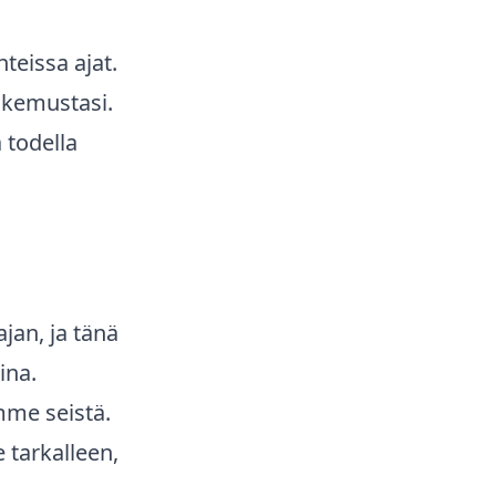
hteissa ajat.
okemustasi.
 todella
jan, ja tänä
ina.
mme seistä.
tarkalleen,