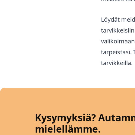
Löydät meid
tarvikkeisii
valikoimaan
tarpeistasi
tarvikkeilla.
Kysymyksiä? Autam
mielellämme.