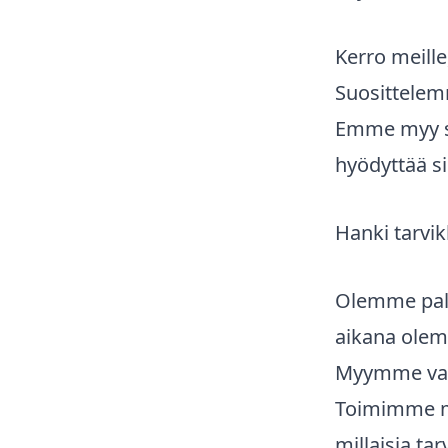
Kerro meille,
Suosittelemm
Emme myy sin
hyödyttää si
Hanki tarvi
Olemme palve
aikana olem
Myymme vain 
Toimimme my
millaisia tar