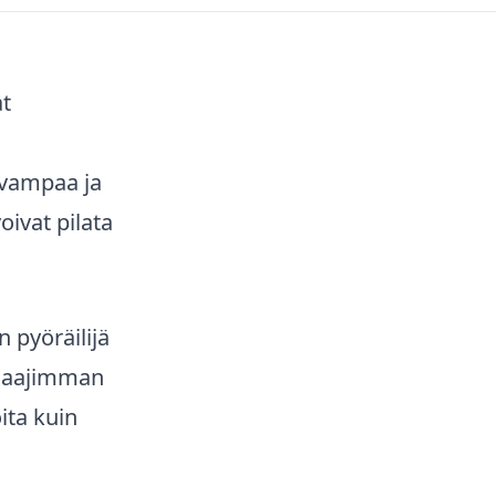
at
Kaupunkisähköpyörät
Tarvikkeet
avampaa ja
ivat pilata
pyöräilijä
Renkaat
Komponentit
 laajimman
oita kuin
Katso koko valikoima