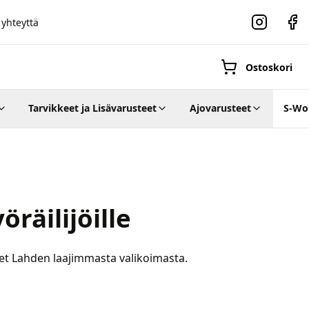
 yhteyttä
Instagram
Faceb
Ostoskori
Tarvikkeet ja Lisävarusteet
Ajovarusteet
S-Wo
Suositut osastot
räilijöille
Gravel-
pyörät
Maastosähköpyö
et Lahden laajimmasta valikoimasta.