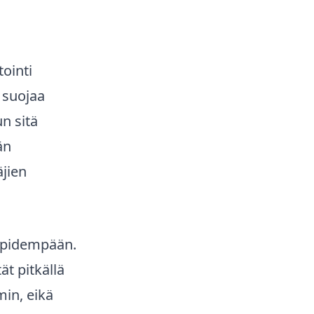
tointi
 suojaa
un sitä
än
äjien
a pidempään.
ät pitkällä
min, eikä