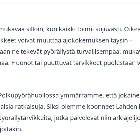
mukavaa silloin, kun kaikki toimii sujuvasti. Oike
vikkeet voivat muuttaa ajokokemuksen täysin –
aan ne tekevät pyöräilystä turvallisempaa, muk
a. Huonot tai puuttuvat tarvikkeet puolestaan vo
olkupyörähuollossa ymmärrämme, että jokainen 
ilaisia ratkaisuja. Siksi olemme koonneet Lahden
öräilytarvikkeita, jotka palvelevat niin arkiajelij
jöitäkin.