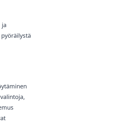
 ja
t pyöräilystä
löytäminen
alintoja,
okemus
vat