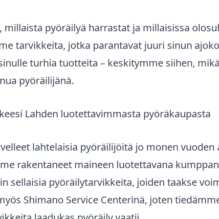
 millaista pyöräilyä harrastat ja millaisissa olosu
e tarvikkeita, jotka parantavat juuri sinun ajok
ulle turhia tuotteita – keskitymme siihen, mikä
nua pyöräilijänä.
kkeesi Lahden luotettavimmasta pyöräkaupasta
lleet lahtelaisia pyöräilijöitä jo monen vuoden a
me rakentaneet maineen luotettavana kumppan
sellaisia pyöräilytarvikkeita, joiden taakse voi
ös Shimano Service Centerinä, joten tiedämme 
vikkeita laadukas pyöräily vaatii.