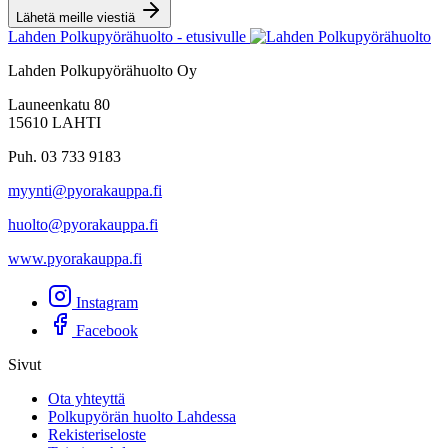
Lähetä meille viestiä
Lahden Polkupyörähuolto - etusivulle
Lahden Polkupyörähuolto Oy
Launeenkatu 80
15610 LAHTI
Puh. 03 733 9183
myynti@pyorakauppa.fi
huolto@pyorakauppa.fi
www.pyorakauppa.fi
Instagram
Facebook
Sivut
Ota yhteyttä
Polkupyörän huolto Lahdessa
Rekisteriseloste