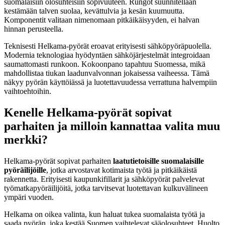
suomalaisiin olosuhteisiin sopivuuteen. Rungot suunnitellaan
kestämään talven suolaa, kevättulvia ja kesän kuumuutta.
Komponentit valitaan nimenomaan pitkäikäisyyden, ei halvan
hinnan perusteella.
Teknisesti Helkama-pyörät eroavat erityisesti sähköpyöräpuolella.
Modernia teknologiaa hyödyntäen sähköjärjestelmät integroidaan
saumattomasti runkoon. Kokoonpano tapahtuu Suomessa, mikä
mahdollistaa tiukan laadunvalvonnan jokaisessa vaiheessa. Tämä
näkyy pyörän käyttöiässä ja luotettavuudessa verrattuna halvempiin
vaihtoehtoihin.
Kenelle Helkama-pyörät sopivat
parhaiten ja milloin kannattaa valita muu
merkki?
Helkama-pyörät sopivat parhaiten
laatutietoisille suomalaisille
pyöräilijöille
, jotka arvostavat kotimaista työtä ja pitkäikäistä
rakennetta. Erityisesti kaupunkifillarit ja sähköpyörät palvelevat
työmatkapyöräilijöitä, jotka tarvitsevat luotettavan kulkuvälineen
ympäri vuoden.
Helkama on oikea valinta, kun haluat tukea suomalaista työtä ja
saada pyörän, joka kestää Suomen vaihtelevat sääolosuhteet. Huolto