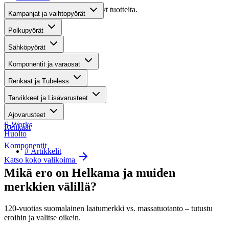
Valitettavasti haullasi ei löytynyt tuotteita.
Kampanjat ja vaihtopyörät
Suositut osastot
Polkupyörät
Sähköpyörät
Gravel-pyörät
Komponentit ja varaosat
Maastosähköpyörät
Renkaat ja Tubeless
Kaupunkisähköpyörät
Tarvikkeet ja Lisävarusteet
Tarvikkeet
Ajovarusteet
S-Works
Renkaat
Huolto
Komponentit
# Artikkelit
Katso koko valikoima
Mikä ero on Helkama ja muiden
merkkien välillä?
120-vuotias suomalainen laatumerkki vs. massatuotanto – tutustu
eroihin ja valitse oikein.