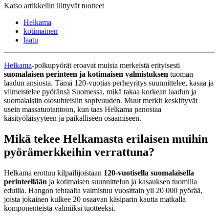
Katso artikkeliin liittyvät tuotteet
Helkama
kotimainen
laatu
Helkama
-polkupyörät eroavat muista merkeistä erityisesti
suomalaisen perinteen ja kotimaisen valmistuksen
tuoman
laadun ansiosta. Tämä 120-vuotias perheyritys suunnittelee, kasaa ja
viimeistelee pyöränsä Suomessa, mikä takaa korkean laadun ja
suomalaisiin olosuhteisiin sopivuuden. Muut merkit keskittyvät
usein massatuotantoon, kun taas Helkama panostaa
käsityöläisyyteen ja paikalliseen osaamiseen.
Mikä tekee Helkamasta erilaisen muihin
pyörämerkkeihin verrattuna?
Helkama erottuu kilpailijoistaan
120-vuotisella suomalaisella
perinteellään
ja kotimaisen suunnittelun ja kasauksen tuomilla
eduilla. Hangon tehtaalta valmistuu vuosittain yli 20 000 pyörää,
joista jokainen kulkee 20 osaavan käsiparin kautta matkalla
komponenteista valmiiksi tuotteeksi.