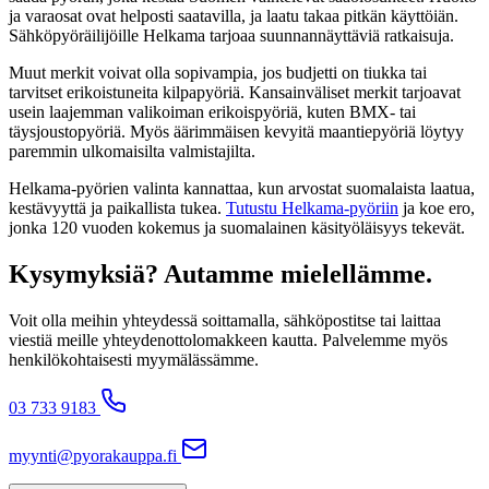
ja varaosat ovat helposti saatavilla, ja laatu takaa pitkän käyttöiän.
Sähköpyöräilijöille Helkama tarjoaa suunnannäyttäviä ratkaisuja.
Muut merkit voivat olla sopivampia, jos budjetti on tiukka tai
tarvitset erikoistuneita kilpapyöriä. Kansainväliset merkit tarjoavat
usein laajemman valikoiman erikoispyöriä, kuten BMX- tai
täysjoustopyöriä. Myös äärimmäisen kevyitä maantiepyöriä löytyy
paremmin ulkomaisilta valmistajilta.
Helkama-pyörien valinta kannattaa, kun arvostat suomalaista laatua,
kestävyyttä ja paikallista tukea.
Tutustu Helkama-pyöriin
ja koe ero,
jonka 120 vuoden kokemus ja suomalainen käsityöläisyys tekevät.
Kysymyksiä? Autamme mielellämme.
Voit olla meihin yhteydessä soittamalla, sähköpostitse tai laittaa
viestiä meille yhteydenottolomakkeen kautta. Palvelemme myös
henkilökohtaisesti myymälässämme.
03 733 9183
myynti@pyorakauppa.fi