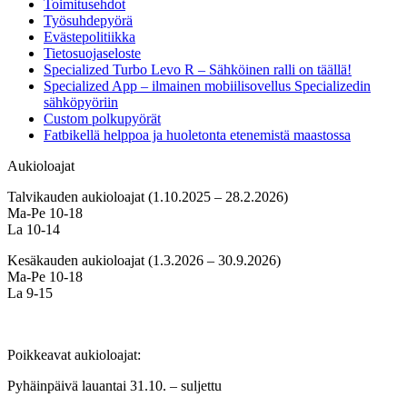
Toimitusehdot
Työsuhdepyörä
Evästepolitiikka
Tietosuojaseloste
Specialized Turbo Levo R – Sähköinen ralli on täällä!
Specialized App – ilmainen mobiilisovellus Specializedin
sähköpyöriin
Custom polkupyörät
Fatbikellä helppoa ja huoletonta etenemistä maastossa
Aukioloajat
Talvikauden aukioloajat (1.10.2025 – 28.2.2026)
Ma-Pe 10-18
La 10-14
Kesäkauden aukioloajat (1.3.2026 – 30.9.2026)
Ma-Pe 10-18
La 9-15
Poikkeavat aukioloajat:
Pyhäinpäivä lauantai 31.10. – suljettu