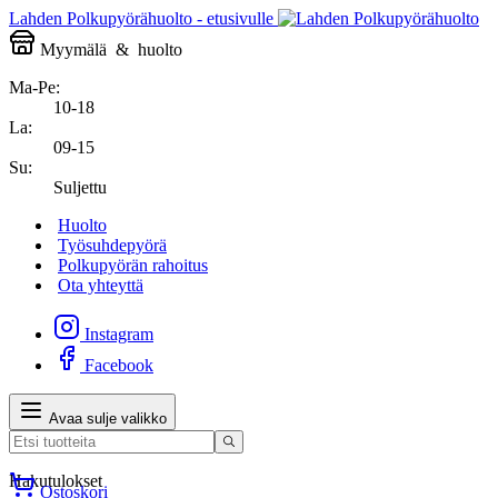
Lahden Polkupyörähuolto - etusivulle
Myymälä
&
huolto
Ma-Pe:
10-18
La:
09-15
Su:
Suljettu
Huolto
Työsuhdepyörä
Polkupyörän rahoitus
Ota yhteyttä
Instagram
Facebook
Avaa sulje valikko
Hakutulokset
Ostoskori