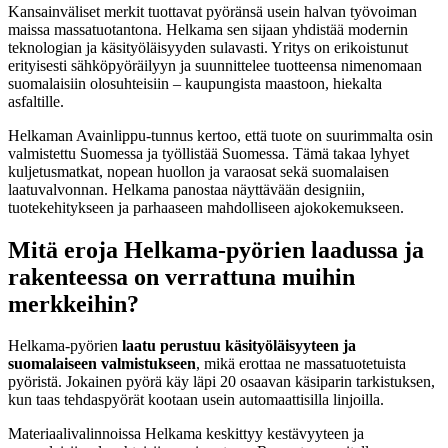
Kansainväliset merkit tuottavat pyöränsä usein halvan työvoiman
maissa massatuotantona. Helkama sen sijaan yhdistää modernin
teknologian ja käsityöläisyyden sulavasti. Yritys on erikoistunut
erityisesti sähköpyöräilyyn ja suunnittelee tuotteensa nimenomaan
suomalaisiin olosuhteisiin – kaupungista maastoon, hiekalta
asfaltille.
Helkaman Avainlippu-tunnus kertoo, että tuote on suurimmalta osin
valmistettu Suomessa ja työllistää Suomessa. Tämä takaa lyhyet
kuljetusmatkat, nopean huollon ja varaosat sekä suomalaisen
laatuvalvonnan. Helkama panostaa näyttävään designiin,
tuotekehitykseen ja parhaaseen mahdolliseen ajokokemukseen.
Mitä eroja Helkama-pyörien laadussa ja
rakenteessa on verrattuna muihin
merkkeihin?
Helkama-pyörien
laatu perustuu käsityöläisyyteen ja
suomalaiseen valmistukseen
, mikä erottaa ne massatuotetuista
pyöristä. Jokainen pyörä käy läpi 20 osaavan käsiparin tarkistuksen,
kun taas tehdaspyörät kootaan usein automaattisilla linjoilla.
Materiaalivalinnoissa Helkama keskittyy kestävyyteen ja