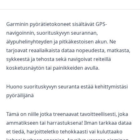
Garmin
in pyörätietokoneet sisältävät GPS-
navigoinnin, suorituskyvyn seurannan,
älypuhelinyhteyden ja pitkäkestoisen akun. Ne
tarjoavat reaaliaikaista dataa nopeudesta, matkasta,
Maastosähköpyörät
sykkeestä ja tehosta sekä navigoivat reiteillä
kosketusnäytön tai painikkeiden avulla.
Huono suorituskyvyn seuranta estää kehittymistäsi
pyöräilijänä
Tämä on niille jotka treenaavat tavoitteellisesti, joka
Kaupunkisähköpyörät
ammatikseen tai harrastuksena! Ilman tarkkaa dataa
et tiedä, harjoitteletko tehokkaasti vai kuluttaako