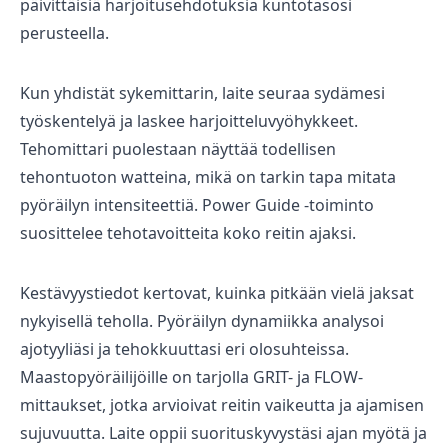
päivittäisiä harjoitusehdotuksia kuntotasosi
perusteella.
Kun yhdistät sykemittarin, laite seuraa sydämesi
työskentelyä ja laskee harjoitteluvyöhykkeet.
Tehomittari puolestaan näyttää todellisen
tehontuoton watteina, mikä on tarkin tapa mitata
pyöräilyn intensiteettiä. Power Guide -toiminto
suosittelee tehotavoitteita koko reitin ajaksi.
Kestävyystiedot kertovat, kuinka pitkään vielä jaksat
nykyisellä teholla. Pyöräilyn dynamiikka analysoi
ajotyyliäsi ja tehokkuuttasi eri olosuhteissa.
Maastopyöräilijöille on tarjolla GRIT- ja FLOW-
mittaukset, jotka arvioivat reitin vaikeutta ja ajamisen
sujuvuutta. Laite oppii suorituskyvystäsi ajan myötä ja