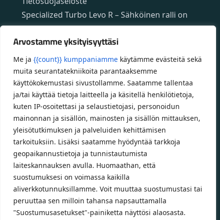
Tietosuojaseloste
Specialized Turbo Levo R – Sähköinen ralli on
täällä!
Arvostamme yksityisyyttäsi
Specialized App – ilmainen mobiilisovellus
Specializedin sähköpyöriin
Me ja
{{count}} kumppaniamme
käytämme evästeitä sekä
Custom polkupyörät
muita seurantatekniikoita parantaaksemme
käyttökokemustasi sivustollamme. Saatamme tallentaa
Fatbikellä helppoa ja huoletonta etenemistä
ja/tai käyttää tietoja laitteella ja käsitellä henkilötietoja,
maastossa
kuten IP-osoitettasi ja selaustietojasi, personoidun
mainonnan ja sisällön, mainosten ja sisällön mittauksen,
Aukioloajat
yleisötutkimuksen ja palveluiden kehittämisen
tarkoituksiin. Lisäksi saatamme hyödyntää tarkkoja
Talvikauden aukioloajat (1.10.2025 – 28.2.2026)
geopaikannustietoja ja tunnistautumista
Ma-Pe 10-18
laiteskannauksen avulla. Huomaathan, että
La 10-14
suostumuksesi on voimassa kaikilla
aliverkkotunnuksillamme. Voit muuttaa suostumustasi tai
Kesäkauden aukioloajat (1.3.2026 – 30.9.2026)
peruuttaa sen milloin tahansa napsauttamalla
Ma-Pe 10-18
"Suostumusasetukset"-painiketta näyttösi alaosasta.
La 9-15