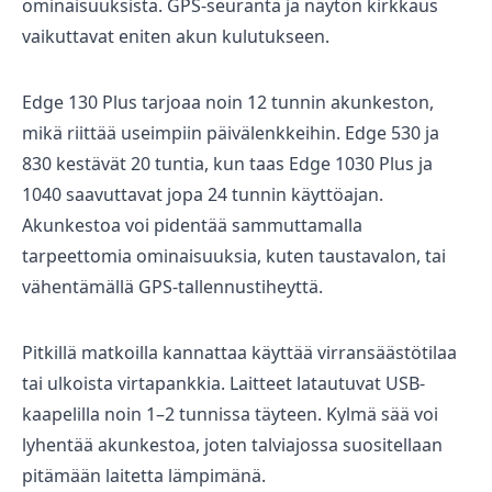
ominaisuuksista. GPS-seuranta ja näytön kirkkaus
vaikuttavat eniten akun kulutukseen.
Edge 130 Plus tarjoaa noin 12 tunnin akunkeston,
mikä riittää useimpiin päivälenkkeihin. Edge 530 ja
830 kestävät 20 tuntia, kun taas Edge 1030 Plus ja
1040 saavuttavat jopa 24 tunnin käyttöajan.
Akunkestoa voi pidentää sammuttamalla
tarpeettomia ominaisuuksia, kuten taustavalon, tai
vähentämällä GPS-tallennustiheyttä.
Pitkillä matkoilla kannattaa käyttää virransäästötilaa
tai ulkoista virtapankkia. Laitteet latautuvat USB-
kaapelilla noin 1–2 tunnissa täyteen. Kylmä sää voi
lyhentää akunkestoa, joten talviajossa suositellaan
pitämään laitetta lämpimänä.