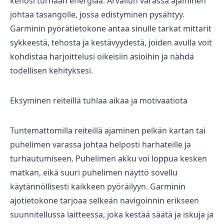
kehosi turhaan energiaa. Arvailun varassa ajaminen
johtaa tasangolle, jossa edistyminen pysähtyy.
Garminin pyörätietokone antaa sinulle tarkat mittarit
sykkeestä, tehosta ja kestävyydestä, joiden avulla voit
kohdistaa harjoittelusi oikeisiin asioihin ja nähdä
todellisen kehityksesi.
Tarvikkeet
Eksyminen reiteillä tuhlaa aikaa ja motivaatiota
Tuntemattomilla reiteillä ajaminen pelkän kartan tai
puhelimen varassa johtaa helposti harhateille ja
turhautumiseen. Puhelimen akku voi loppua kesken
matkan, eikä suuri puhelimen näyttö sovellu
käytännöllisesti kaikkeen pyöräilyyn. Garminin
Renkaat
ajotietokone tarjoaa selkeän navigoinnin erikseen
suunnitellussa laitteessa, joka kestää säätä ja iskuja ja