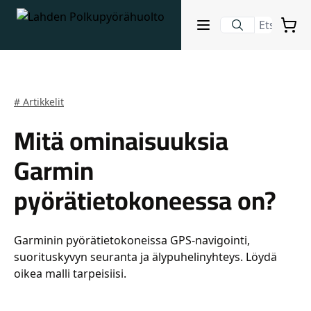
Lahden Polkupyörähuolto - etusivulle
Avaa sulje valikko
Ostosko
Hakutulokset
# Artikkelit
Mitä ominaisuuksia
Suositut osastot
Garmin
pyörätietokoneessa on?
Garminin pyörätietokoneissa GPS-navigointi,
suorituskyvyn seuranta ja älypuhelinyhteys. Löydä
oikea malli tarpeisiisi.
Gravel-pyörät