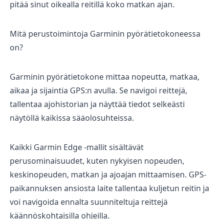
pitää sinut oikealla reitillä koko matkan ajan.
Mitä perustoimintoja Garminin pyörätietokoneessa
on?
Komponentit
Garminin pyörätietokone mittaa nopeutta, matkaa,
aikaa ja sijaintia GPS:n avulla. Se navigoi reittejä,
tallentaa ajohistorian ja näyttää tiedot selkeästi
näytöllä kaikissa sääolosuhteissa.
Katso koko valikoima
Kaikki Garmin Edge -mallit sisältävät
perusominaisuudet, kuten nykyisen nopeuden,
keskinopeuden, matkan ja ajoajan mittaamisen. GPS-
paikannuksen ansiosta laite tallentaa kuljetun reitin ja
voi navigoida ennalta suunniteltuja reittejä
käännöskohtaisilla ohjeilla.