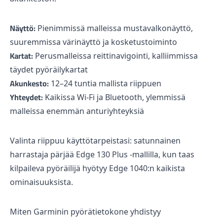
Näyttö:
Pienimmissä malleissa mustavalkonäyttö,
suuremmissa värinäyttö ja kosketustoiminto
Kartat:
Perusmalleissa reittinavigointi, kalliimmissa
täydet pyöräilykartat
Akunkesto:
12–24 tuntia mallista riippuen
Yhteydet:
Kaikissa Wi-Fi ja Bluetooth, ylemmissä
malleissa enemmän anturiyhteyksiä
Valinta riippuu käyttötarpeistasi: satunnainen
harrastaja pärjää Edge 130 Plus -mallilla, kun taas
kilpaileva pyöräilijä hyötyy Edge 1040:n kaikista
ominaisuuksista.
Miten Garminin pyörätietokone yhdistyy