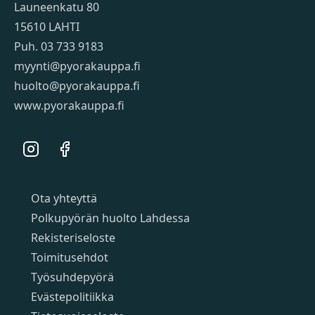
Launeenkatu 80
15610 LAHTI
Puh. 03 733 9183
myynti@pyorakauppa.fi
huolto@pyorakauppa.fi
www.pyorakauppa.fi
Instagram
Facebook
Sivut
Ota yhteyttä
Polkupyörän huolto Lahdessa
Rekisteriseloste
Toimitusehdot
Työsuhdepyörä
Evästepolitiikka