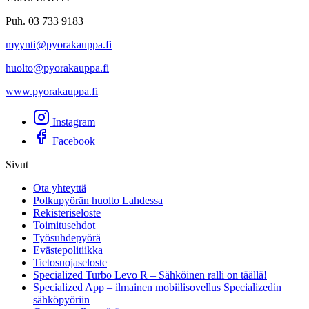
Puh. 03 733 9183
myynti@pyorakauppa.fi
huolto@pyorakauppa.fi
www.pyorakauppa.fi
Instagram
Facebook
Sivut
Ota yhteyttä
Polkupyörän huolto Lahdessa
Rekisteriseloste
Toimitusehdot
Työsuhdepyörä
Evästepolitiikka
Tietosuojaseloste
Specialized Turbo Levo R – Sähköinen ralli on täällä!
Specialized App – ilmainen mobiilisovellus Specializedin
sähköpyöriin