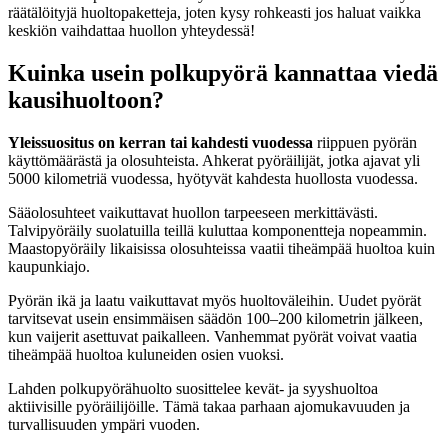
räätälöityjä huoltopaketteja, joten kysy rohkeasti jos haluat vaikka
keskiön vaihdattaa huollon yhteydessä!
Kuinka usein polkupyörä kannattaa viedä
kausihuoltoon?
Yleissuositus on kerran tai kahdesti vuodessa
riippuen pyörän
käyttömäärästä ja olosuhteista. Ahkerat pyöräilijät, jotka ajavat yli
5000 kilometriä vuodessa, hyötyvät kahdesta huollosta vuodessa.
Sääolosuhteet vaikuttavat huollon tarpeeseen merkittävästi.
Talvipyöräily suolatuilla teillä kuluttaa komponentteja nopeammin.
Maastopyöräily likaisissa olosuhteissa vaatii tiheämpää huoltoa kuin
kaupunkiajo.
Pyörän ikä ja laatu vaikuttavat myös huoltoväleihin. Uudet pyörät
tarvitsevat usein ensimmäisen säädön 100–200 kilometrin jälkeen,
kun vaijerit asettuvat paikalleen. Vanhemmat pyörät voivat vaatia
tiheämpää huoltoa kuluneiden osien vuoksi.
Lahden polkupyörähuolto suosittelee kevät- ja syyshuoltoa
aktiivisille pyöräilijöille. Tämä takaa parhaan ajomukavuuden ja
turvallisuuden ympäri vuoden.