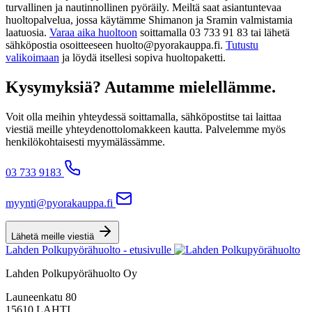
turvallinen ja nautinnollinen pyöräily. Meiltä saat asiantuntevaa
huoltopalvelua, jossa käytämme Shimanon ja Sramin valmistamia
laatuosia.
Varaa aika huoltoon
soittamalla 03 733 91 83 tai lähetä
sähköpostia osoitteeseen huolto@pyorakauppa.fi.
Tutustu
valikoimaan
ja löydä itsellesi sopiva huoltopaketti.
Kysymyksiä? Autamme mielellämme.
Voit olla meihin yhteydessä soittamalla, sähköpostitse tai laittaa
viestiä meille yhteydenottolomakkeen kautta. Palvelemme myös
henkilökohtaisesti myymälässämme.
03 733 9183
myynti@pyorakauppa.fi
Lähetä meille viestiä
Lahden Polkupyörähuolto - etusivulle
Lahden Polkupyörähuolto Oy
Launeenkatu 80
15610 LAHTI