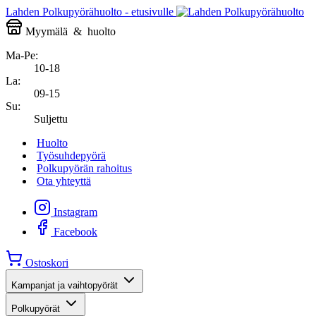
Lahden Polkupyörähuolto - etusivulle
Myymälä
&
huolto
Ma-Pe:
10-18
La:
09-15
Su:
Suljettu
Huolto
Työsuhdepyörä
Polkupyörän rahoitus
Ota yhteyttä
Instagram
Facebook
Ostoskori
Kampanjat ja vaihtopyörät
Polkupyörät