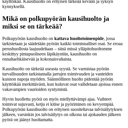
käyttöikää. Kausihuolto on erityisen tärkeää kevään ja syksyn
kynnyksellä.
Mikä on polkupyörän kausihuolto ja
miksi se on tärkeää?
Polkupyörän kausihuolto on
kattava huoltotoimenpide
, jossa
tarkistetaan ja säädetään pyörän kaikki toiminnalliset osat. Se eroaa
perushuollosta laajuudeltaan – siinä missä ylläpitohuoltomme
keskittyy pintapuoliseen läpikäyntiin, kausihuolto on
ennaltaehkäisevää ja kokonaisvaltaista.
Kausihuolto on tärkeää useasta syystä. Se varmistaa pyörän
turvallisuuden tarkistamalla jarrujen toimivuuden ja vanteiden
kunnon napoja myöden. Säännöllinen huolto pidentää pyörän
käyttöikää merkittävästi, kun kuluvat osat vaihdetaan ajoissa ennen
vakavampien vaurioiden syntymistä.
Hyvin huollettu pyörä on myös miellyttävämpi ajaa. Vaihteet
toimivat sujuvasti, ketju ei kitise ja pyöriminen on kevyempää.
Polkupyörän kausihuolto on erityisen suositeltavaa talvisäilytyksen
jälkeen, varsinkin jos talvisäilytys on ulkona tai ajokauden jälkeen
pyörä on jäänyt huoltamatta.