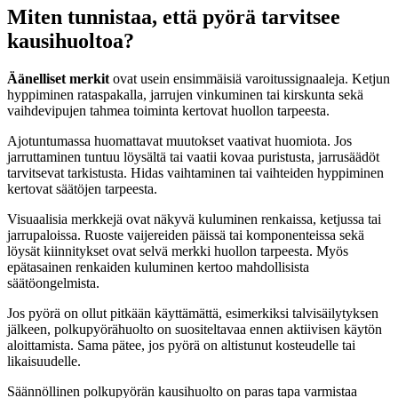
Miten tunnistaa, että pyörä tarvitsee
kausihuoltoa?
Äänelliset merkit
ovat usein ensimmäisiä varoitussignaaleja. Ketjun
hyppiminen rataspakalla, jarrujen vinkuminen tai kirskunta sekä
vaihdevipujen tahmea toiminta kertovat huollon tarpeesta.
Ajotuntumassa huomattavat muutokset vaativat huomiota. Jos
jarruttaminen tuntuu löysältä tai vaatii kovaa puristusta, jarrusäädöt
tarvitsevat tarkistusta. Hidas vaihtaminen tai vaihteiden hyppiminen
kertovat säätöjen tarpeesta.
Visuaalisia merkkejä ovat näkyvä kuluminen renkaissa, ketjussa tai
jarrupaloissa. Ruoste vaijereiden päissä tai komponenteissa sekä
löysät kiinnitykset ovat selvä merkki huollon tarpeesta. Myös
epätasainen renkaiden kuluminen kertoo mahdollisista
säätöongelmista.
Jos pyörä on ollut pitkään käyttämättä, esimerkiksi talvisäilytyksen
jälkeen, polkupyörähuolto on suositeltavaa ennen aktiivisen käytön
aloittamista. Sama pätee, jos pyörä on altistunut kosteudelle tai
likaisuudelle.
Säännöllinen polkupyörän kausihuolto on paras tapa varmistaa