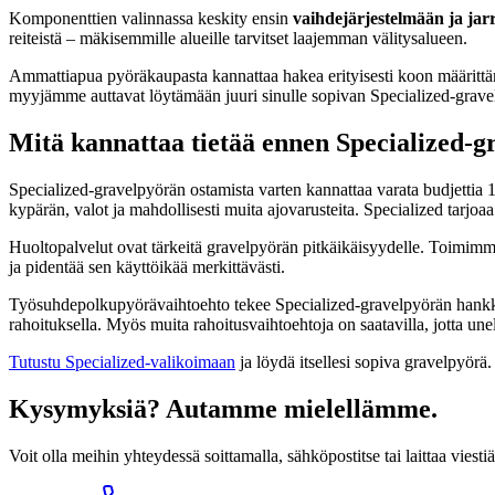
Komponenttien valinnassa keskity ensin
vaihdejärjestelmään ja jar
reiteistä – mäkisemmille alueille tarvitset laajemman välitysalueen.
Ammattiapua pyöräkaupasta kannattaa hakea erityisesti koon määritt
myyjämme auttavat löytämään juuri sinulle sopivan Specialized-gravelp
Mitä kannattaa tietää ennen Specialized-g
Specialized-gravelpyörän ostamista varten kannattaa varata budjettia 1
kypärän, valot ja mahdollisesti muita ajovarusteita. Specialized tarjoa
Huoltopalvelut ovat tärkeitä gravelpyörän pitkäikäisyydelle. Toimim
ja pidentää sen käyttöikää merkittävästi.
Työsuhdepolkupyörävaihtoehto tekee Specialized-gravelpyörän hankki
rahoituksella. Myös muita rahoitusvaihtoehtoja on saatavilla, jotta une
Tutustu Specialized-valikoimaan
ja löydä itsellesi sopiva gravelpyö
Kysymyksiä? Autamme mielellämme.
Voit olla meihin yhteydessä soittamalla, sähköpostitse tai laittaa v