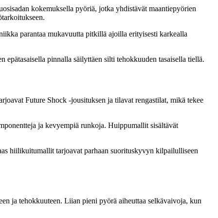
vuosisadan kokemuksella pyöriä, jotka yhdistävät maantiepyörien
ötarkoitukseen.
ikka parantaa mukavuutta pitkillä ajoilla erityisesti karkealla
epätasaisella pinnalla säilyttäen silti tehokkuuden tasaisella tiellä.
rjoavat Future Shock -jousituksen ja tilavat rengastilat, mikä tekee
omponentteja ja kevyempiä runkoja. Huippumallit sisältävät
aas hiilikuitumallit tarjoavat parhaan suorituskyvyn kilpailulliseen
en ja tehokkuuteen. Liian pieni pyörä aiheuttaa selkävaivoja, kun