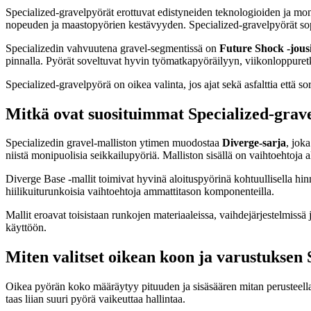
Specialized-gravelpyörät erottuvat edistyneiden teknologioiden ja mo
nopeuden ja maastopyörien kestävyyden. Specialized-gravelpyörät sopiv
Specializedin vahvuutena gravel-segmentissä on
Future Shock -jousi
pinnalla. Pyörät soveltuvat hyvin työmatkapyöräilyyn, viikonloppuretkeil
Specialized-gravelpyörä on oikea valinta, jos ajat sekä asfalttia että s
Mitkä ovat suosituimmat Specialized-gravel
Specializedin gravel-malliston ytimen muodostaa
Diverge-sarja
, jok
niistä monipuolisia seikkailupyöriä. Malliston sisällä on vaihtoehtoja alo
Diverge Base -mallit toimivat hyvinä aloituspyörinä kohtuullisella hi
hiilikuiturunkoisia vaihtoehtoja ammattitason komponenteilla.
Mallit eroavat toisistaan runkojen materiaaleissa, vaihdejärjestelmissä j
käyttöön.
Miten valitset oikean koon ja varustuksen
Oikea pyörän koko määräytyy pituuden ja sisäsäären mitan perusteella
taas liian suuri pyörä vaikeuttaa hallintaa.