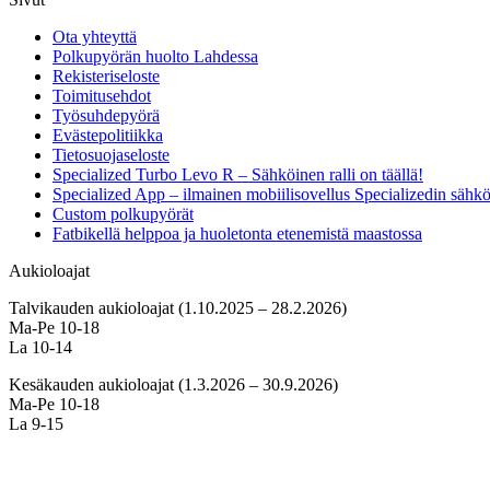
Ota yhteyttä
Polkupyörän huolto Lahdessa
Rekisteriseloste
Toimitusehdot
Työsuhdepyörä
Evästepolitiikka
Tietosuojaseloste
Specialized Turbo Levo R – Sähköinen ralli on täällä!
Specialized App – ilmainen mobiilisovellus Specializedin sähk
Custom polkupyörät
Fatbikellä helppoa ja huoletonta etenemistä maastossa
Aukioloajat
Talvikauden aukioloajat (1.10.2025 – 28.2.2026)
Ma-Pe 10-18
La 10-14
Kesäkauden aukioloajat (1.3.2026 – 30.9.2026)
Ma-Pe 10-18
La 9-15