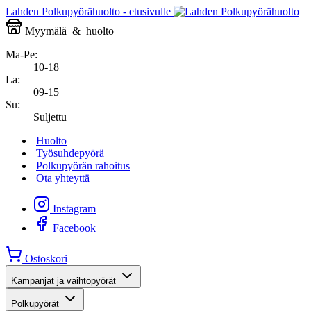
Lahden Polkupyörähuolto - etusivulle
Myymälä
&
huolto
Ma-Pe:
10-18
La:
09-15
Su:
Suljettu
Huolto
Työsuhdepyörä
Polkupyörän rahoitus
Ota yhteyttä
Instagram
Facebook
Ostoskori
Kampanjat ja vaihtopyörät
Polkupyörät