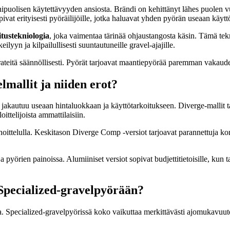
nipuolisen käytettävyyden ansiosta. Brändi on kehittänyt lähes puolen 
at erityisesti pyöräilijöille, jotka haluavat yhden pyörän useaan käytt
tustekniologia
, joka vaimentaa tärinää ohjaustangosta käsin. Tämä tekni
yyn ja kilpailullisesti suuntautuneille gravel-ajajille.
orateitä säännöllisesti. Pyörät tarjoavat maantiepyörää paremman vakauden 
mallit ja niiden erot?
a jakautuu useaan hintaluokkaan ja käyttötarkoitukseen. Diverge-mallit ta
ittelijoista ammattilaisiin.
nnoittelulla. Keskitason Diverge Comp -versiot tarjoavat parannettuja k
a pyörien painoissa. Alumiiniset versiot sopivat budjettitietoisille, kun t
 Specialized-gravelpyörään?
. Specialized-gravelpyörissä koko vaikuttaa merkittävästi ajomukavuute