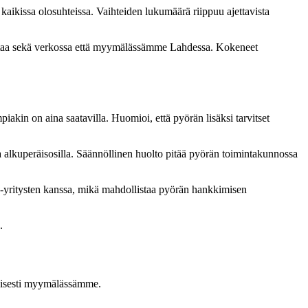
 kaikissa olosuhteissa. Vaihteiden lukumäärä riippuu ajettavista
vontaa sekä verkossa että myymälässämme Lahdessa. Kokeneet
akin on aina saatavilla. Huomioi, että pyörän lisäksi tarvitset
oa alkuperäisosilla. Säännöllinen huolto pitää pyörän toimintakunnossa
-yritysten kanssa, mikä mahdollistaa pyörän hankkimisen
.
taisesti myymälässämme.