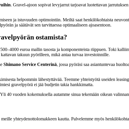
ruihin
. Gravel-ajoon sopivat levyjarrut tarjoavat luotettavan jarrutuksen
ämiseen ja istuvuuden optimointiin. Meiltä saat henkilökohtaista neu
yörän ja säätävät sen tarvittaessa optimaaliseen ajoasentoon.
ravelpyörän ostamista?
500–4000 euroa mallin tasosta ja komponenteista riippuen. Toki kalliimpi
a kattavan takuun pyörilleen, mikä antaa turvaa investoinnille.
me
Shimano Service Centerinä
, jossa pyöräsi saa asiantuntevaa huolt
misesta helpommin lähestyttävää. Teemme yhteistyötä useiden leasing
lmiesi gravelpyörä ei jää budjetin takia hankkimatta.
rä. Yli 40 vuoden kokemuksella autamme sinua tekemään oikean valinnan
iestiä meille yhteydenottolomakkeen kautta. Palvelemme myös henkilökoh