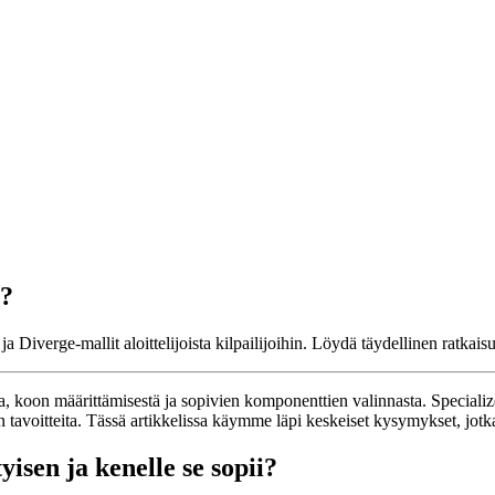
ä?
 Diverge-mallit aloittelijoista kilpailijoihin. Löydä täydellinen ratkaisu
a, koon määrittämisestä ja sopivien komponenttien valinnasta. Specialized 
tavoitteita. Tässä artikkelissa käymme läpi keskeiset kysymykset, jotka
isen ja kenelle se sopii?