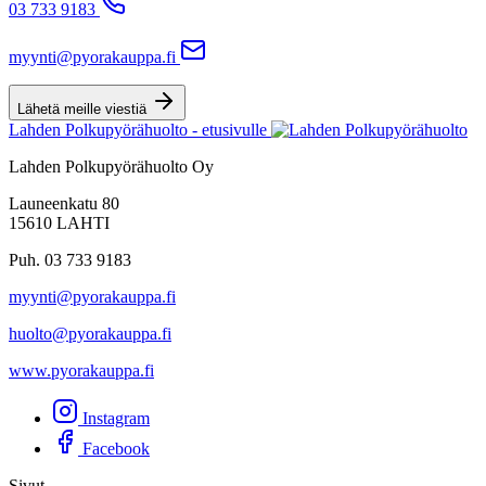
03 733 9183
myynti@pyorakauppa.fi
Lähetä meille viestiä
Lahden Polkupyörähuolto - etusivulle
Lahden Polkupyörähuolto Oy
Launeenkatu 80
15610 LAHTI
Puh. 03 733 9183
myynti@pyorakauppa.fi
huolto@pyorakauppa.fi
www.pyorakauppa.fi
Instagram
Facebook
Sivut