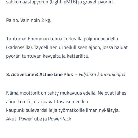
sähkömaastopyöriin (Light-eMTB) ja gravel-pyöriin.
Paino: Vain noin 2 kg.
Tuntuma: Enemmän tehoa korkealla poljinnopeudella
(kadenssilla). Täydellinen urheilulliseen ajoon, jossa haluat
pyörän tuntuvan kevyeltä ja ketterältä.
3. Active Line & Active Line Plus
– Hiljaista kaupunkiajoa
Nämä moottorit on tehty mukavuus edellä. Ne ovat lähes
äänettömiä ja tarjoavat tasaisen vedon
kaupunkibulevardeille ja työmatkoille ilman nykäisyjä.
Akut: PowerTube ja PowerPack