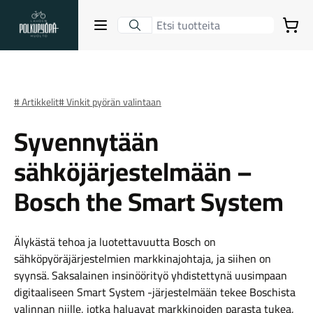
Lahden Polkupyörähuolto - etusivulle
Avaa sulje valikko
Ostoskori
Hakutulokset
# Artikkelit
# Vinkit pyörän valintaan
Syvennytään
Suositut osastot
sähköjärjestelmään –
Bosch the Smart System
Älykästä tehoa ja luotettavuutta Bosch on
sähköpyöräjärjestelmien markkinajohtaja, ja siihen on
syynsä. Saksalainen insinöörityö yhdistettynä uusimpaan
Gravel-pyörät
digitaaliseen Smart System -järjestelmään tekee Boschista
valinnan niille, jotka haluavat markkinoiden parasta tukea,