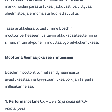
markkinoiden parasta tukea, jatkuvasti päivittyvää
ohjelmistoa ja erinomaista huollettavuutta.
Tässä artikkelissa tutustuimme Boschin
moottoriperheeseen, valtaviin akkukapasiteetteihin ja
Tarvikkeet
siihen, miten älypuhelin muuttaa pyöräilykokemuksesi.
Moottorit: Voimaa jokaiseen rinteeseen
Boschin moottorit tunnetaan dynaamisesta
avustuksestaan ja kyvystään lukea polkijan tarpeita
millisekunneissa.
Renkaat
1. Performance Line CX
– Se aito ja oikea eMTB-
voimanpesä