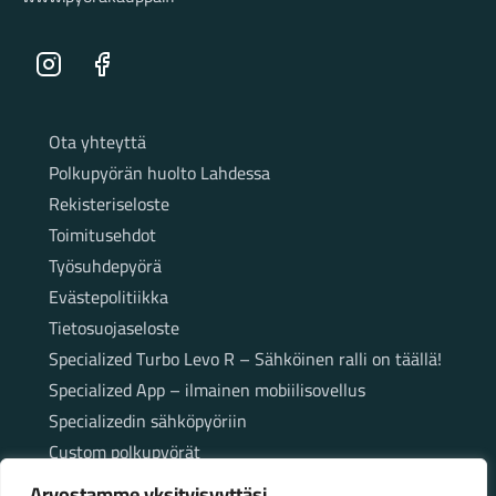
Instagram
Facebook
Sivut
Ota yhteyttä
Polkupyörän huolto Lahdessa
Rekisteriseloste
Toimitusehdot
Työsuhdepyörä
Evästepolitiikka
Tietosuojaseloste
Specialized Turbo Levo R – Sähköinen ralli on täällä!
Specialized App – ilmainen mobiilisovellus
Specializedin sähköpyöriin
Custom polkupyörät
Fatbikellä helppoa ja huoletonta etenemistä
Arvostamme yksityisyyttäsi