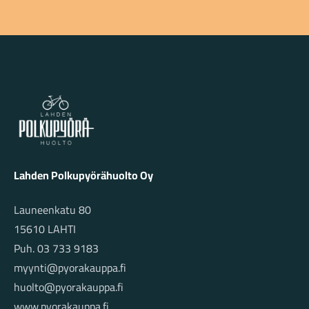
Lahden Polkupyörähuolto - etusivulle
Lahden Polkupyörähuolto Oy
Launeenkatu 80
15610 LAHTI
Puh. 03 733 9183
myynti@pyorakauppa.fi
huolto@pyorakauppa.fi
www.pyorakauppa.fi