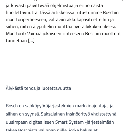
jatkuvasti päivittyvää ohjelmistoa ja erinomaista
huollettavuutta. Tässä artikkelissa tutustuimme Boschin
moottoriperheeseen, valtaviin akkukapasiteetteihin ja
siihen, miten älypuhelin muuttaa pyöräilykokemuksesi.
Moottorit: Voimaa jokaiseen rinteeseen Boschin moottorit
tunnetaan […]
Maastosähköpyörät
Älykästä tehoa ja luotettavuutta
Bosch
on sähköpyöräjärjestelmien markkinajohtaja, ja
siihen on syynsä. Saksalainen insinöörityö yhdistettynä
Kaupunkisähköpyörät
uusimpaan digitaaliseen Smart System -järjestelmään
tekee Boschista valinnan niille, jotka haluavat