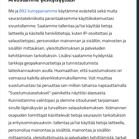
maastossa
Me ja
892 kumppaniamme
käytämme evästeitä sekä muita
seurantatekniikoita parantaaksemme käyttökokemustasi
Aukioloajat
sivustollamme. Saatamme tallentaa ja/tai käyttää tietoja
laitteella ja käsitellä henkilötietoja, kuten IP-osoitettasi ja
Talvikauden aukioloajat (1.10.2025 – 28.2.2026)
selaustietojasi, personoidun mainonnan ja sisällön, mainosten ja
Ma-Pe 10-18
sisällön mittauksen, yleisötutkimuksen ja palveluiden
La 10-14
kehittämisen tarkoituksiin. Lisäksi saatamme hyödyntää
tarkkoja geopaikannustietoja ja tunnistautumista
Kesäkauden aukioloajat (1.3.2026 – 30.9.2026)
laiteskannauksen avulla. Huomaathan, että suostumuksesi on
Ma-Pe 10-18
voimassa kaikilla aliverkkotunnuksillamme. Voit muuttaa
La 9-15
suostumustasi tai peruuttaa sen milloin tahansa napsauttamalla
"Suostumusasetukset"-painiketta näyttösi alaosasta.
Poikkeavat aukioloajat:
Kunnioitamme valintojasi ja olemme sitoutuneet tarjoamaan
Pyhäinpäivä lauantai 31.10. – suljettu
sinulle läpinäkyvän ja turvallisen selauskokemuksen. Kolmannen
osapuolen toimittajat käsittelevät tietoja seuraaviin tarkoituksiin
ja erityisominaisuuksiin: tallentaa ja/tai käyttää tietoja laitteella,
personoitua mainontaa ja sisältöä, mainontaa ja sisällön
© Lahden Polkupyörähuolto - 2026
mittaamista, yleisötutkimusta ja palveluiden kehittämistä, tarkat