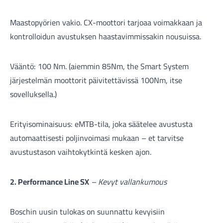
Maastopyörien vakio. CX-moottori tarjoaa voimakkaan ja
kontrolloidun avustuksen haastavimmissakin nousuissa.
Vääntö: 100 Nm. (aiemmin 85Nm, the Smart System
Komponentit
järjestelmän moottorit päivitettävissä 100Nm, itse
sovelluksella.)
Katso koko valikoima
Erityisominaisuus: eMTB-tila, joka säätelee avustusta
automaattisesti poljinvoimasi mukaan – et tarvitse
avustustason vaihtokytkintä kesken ajon.
2. Performance Line SX
– Kevyt vallankumous
Boschin uusin tulokas on suunnattu kevyisiin