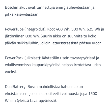
Boschin akut ovat tunnettuja energiatiheydestään ja
pitkäikäisyydestään.
PowerTube (integroidut): Koot 400 Wh, 500 Wh, 625 Wh ja
jättimäinen 800 Wh. Suurin akku on suunniteltu koko
päivän seikkailuihin, jolloin latausstressistä pääsee eroon.
PowerPack (ulkoiset): Käytetään usein tavarapyörissä ja
edullisemmissa kaupunkipyöriisä helpon irrotettavuuden
vuoksi.
DualBattery: Bosch mahdollistaa kahden akun
yhdistämisen, jolloin kapasiteetti voi nousta jopa 1500
Wh:iin (yleistä tavarapyörissä).