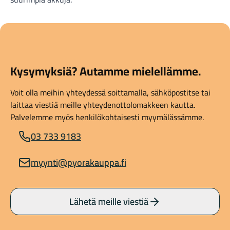
Kysymyksiä? Autamme mielellämme.
Voit olla meihin yhteydessä soittamalla, sähköpostitse tai
laittaa viestiä meille yhteydenottolomakkeen kautta.
Palvelemme myös henkilökohtaisesti myymälässämme.
03 733 9183
myynti@pyorakauppa.fi
Lähetä meille viestiä