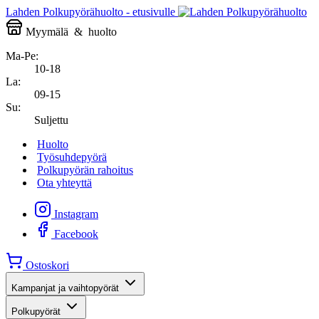
Lahden Polkupyörähuolto - etusivulle
Myymälä
&
huolto
Ma-Pe:
10-18
La:
09-15
Su:
Suljettu
Huolto
Työsuhdepyörä
Polkupyörän rahoitus
Ota yhteyttä
Instagram
Facebook
Ostoskori
Kampanjat ja vaihtopyörät
Polkupyörät