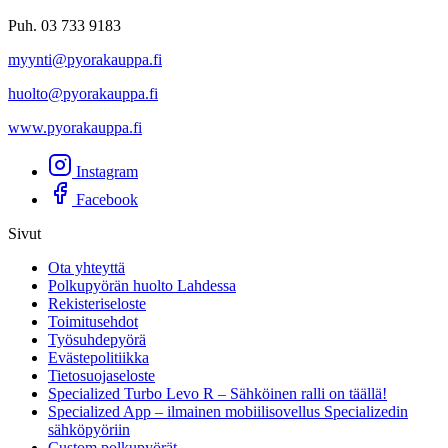
Puh. 03 733 9183
myynti@pyorakauppa.fi
huolto@pyorakauppa.fi
www.pyorakauppa.fi
Instagram
Facebook
Sivut
Ota yhteyttä
Polkupyörän huolto Lahdessa
Rekisteriseloste
Toimitusehdot
Työsuhdepyörä
Evästepolitiikka
Tietosuojaseloste
Specialized Turbo Levo R – Sähköinen ralli on täällä!
Specialized App – ilmainen mobiilisovellus Specializedin
sähköpyöriin
Custom polkupyörät