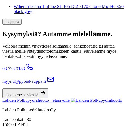
Wilier Triestina Turbine SL 105 Di2 7170 Crono Mic He S50
black grey
Laajenna
Kysymyksiä? Autamme mielellämme.
Voit olla meihin yhteydessä soittamalla, sähköpostitse tai laittaa
viestiä meille yhteydenottolomakkeen kautta. Palvelemme myös
henkilökohtaisesti myymälässämme.
03 733 9183
myynti@pyorakauppa.fi
Lähetä meille viestiä
Lahden Polkupyörähuolto - etusivulle
Lahden Polkupyörähuolto Oy
Launeenkatu 80
15610 LAHTI