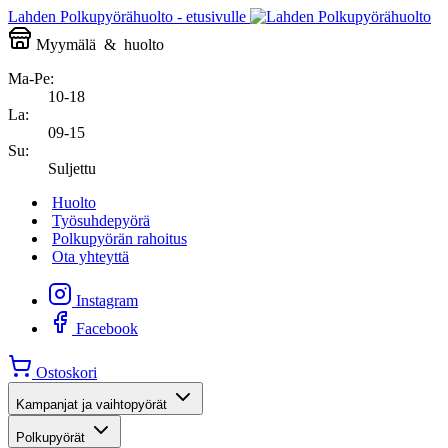
Lahden Polkupyörähuolto - etusivulle
Myymälä
&
huolto
Ma-Pe:
10-18
La:
09-15
Su:
Suljettu
Huolto
Työsuhdepyörä
Polkupyörän rahoitus
Ota yhteyttä
Instagram
Facebook
Ostoskori
Kampanjat ja vaihtopyörät
Polkupyörät