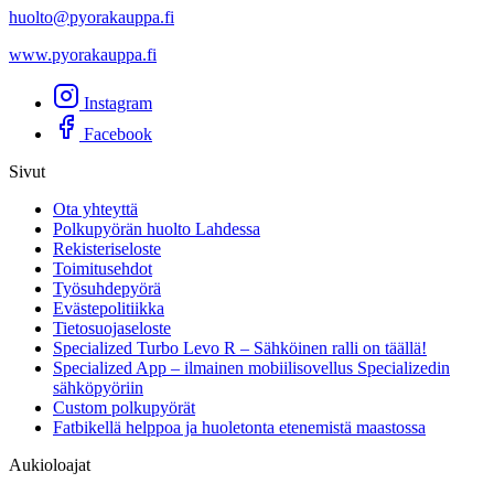
huolto@pyorakauppa.fi
www.pyorakauppa.fi
Instagram
Facebook
Sivut
Ota yhteyttä
Polkupyörän huolto Lahdessa
Rekisteriseloste
Toimitusehdot
Työsuhdepyörä
Evästepolitiikka
Tietosuojaseloste
Specialized Turbo Levo R – Sähköinen ralli on täällä!
Specialized App – ilmainen mobiilisovellus Specializedin
sähköpyöriin
Custom polkupyörät
Fatbikellä helppoa ja huoletonta etenemistä maastossa
Aukioloajat