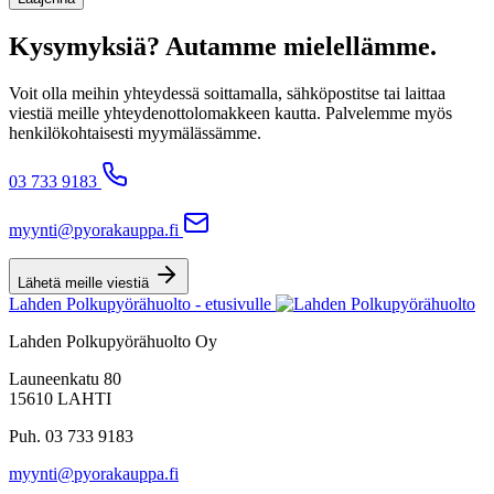
Kysymyksiä? Autamme mielellämme.
Voit olla meihin yhteydessä soittamalla, sähköpostitse tai laittaa
viestiä meille yhteydenottolomakkeen kautta. Palvelemme myös
henkilökohtaisesti myymälässämme.
03 733 9183
myynti@pyorakauppa.fi
Lähetä meille viestiä
Lahden Polkupyörähuolto - etusivulle
Lahden Polkupyörähuolto Oy
Launeenkatu 80
15610 LAHTI
Puh. 03 733 9183
myynti@pyorakauppa.fi