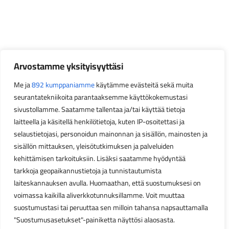
Arvostamme yksityisyyttäsi
Me ja
892 kumppaniamme
käytämme evästeitä sekä muita
seurantatekniikoita parantaaksemme käyttökokemustasi
sivustollamme. Saatamme tallentaa ja/tai käyttää tietoja
laitteella ja käsitellä henkilötietoja, kuten IP-osoitettasi ja
selaustietojasi, personoidun mainonnan ja sisällön, mainosten ja
sisällön mittauksen, yleisötutkimuksen ja palveluiden
kehittämisen tarkoituksiin. Lisäksi saatamme hyödyntää
tarkkoja geopaikannustietoja ja tunnistautumista
laiteskannauksen avulla. Huomaathan, että suostumuksesi on
voimassa kaikilla aliverkkotunnuksillamme. Voit muuttaa
suostumustasi tai peruuttaa sen milloin tahansa napsauttamalla
"Suostumusasetukset"-painiketta näyttösi alaosasta.