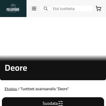
Lahden Polkupyörähuolto - etusivulle
Avaa sulje valikko
Ostoskori
Hakutulokset
Suositut osastot
Deore
Etusivu
/ Tuotteet avainsanalla “Deore”
Gravel-pyörät
Suodata