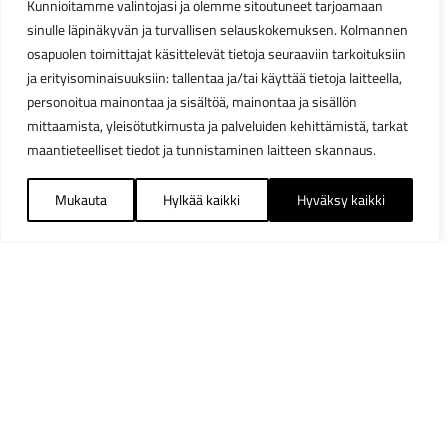
Kunnioitamme valintojasi ja olemme sitoutuneet tarjoamaan
sinulle läpinäkyvän ja turvallisen selauskokemuksen. Kolmannen
osapuolen toimittajat käsittelevät tietoja seuraaviin tarkoituksiin
ja erityisominaisuuksiin: tallentaa ja/tai käyttää tietoja laitteella,
personoitua mainontaa ja sisältöä, mainontaa ja sisällön
mittaamista, yleisötutkimusta ja palveluiden kehittämistä, tarkat
maantieteelliset tiedot ja tunnistaminen laitteen skannaus.
Mukauta
Hylkää kaikki
Hyväksy kaikki
Suodattimet
Sulj
Saatavuus