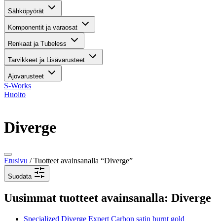
Sähköpyörät
Komponentit ja varaosat
Renkaat ja Tubeless
Tarvikkeet ja Lisävarusteet
Ajovarusteet
S-Works
Huolto
Diverge
Etusivu
/ Tuotteet avainsanalla “Diverge”
Suodata
Uusimmat tuotteet avainsanalla: Diverge
Specialized Diverge Expert Carbon satin burnt gold