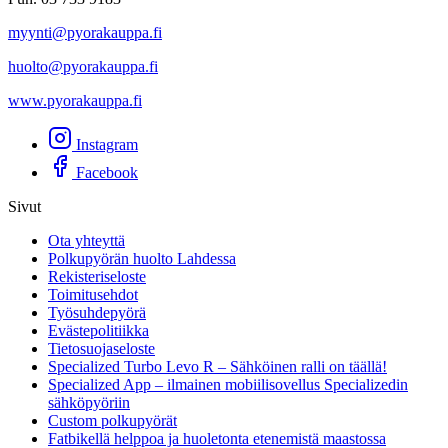
myynti@pyorakauppa.fi
huolto@pyorakauppa.fi
www.pyorakauppa.fi
Instagram
Facebook
Sivut
Ota yhteyttä
Polkupyörän huolto Lahdessa
Rekisteriseloste
Toimitusehdot
Työsuhdepyörä
Evästepolitiikka
Tietosuojaseloste
Specialized Turbo Levo R – Sähköinen ralli on täällä!
Specialized App – ilmainen mobiilisovellus Specializedin
sähköpyöriin
Custom polkupyörät
Fatbikellä helppoa ja huoletonta etenemistä maastossa