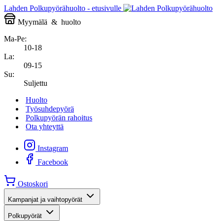
Lahden Polkupyörähuolto - etusivulle
Myymälä
&
huolto
Ma-Pe:
10-18
La:
09-15
Su:
Suljettu
Huolto
Työsuhdepyörä
Polkupyörän rahoitus
Ota yhteyttä
Instagram
Facebook
Ostoskori
Kampanjat ja vaihtopyörät
Polkupyörät