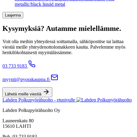
metallic/black liquid metal
Laajenna
Kysymyksiä? Autamme mielellämme.
Voit olla meihin yhteydessä soittamalla, sähköpostitse tai laittaa
viestiä meille yhteydenottolomakkeen kautta. Palvelemme myös
henkilökohtaisesti myymälässämme.
03 733 9183
myynti@pyorakauppa.fi
Lähetä meille viestiä
Lahden Polkupyörähuolto - etusivulle
Lahden Polkupyörähuolto Oy
Launeenkatu 80
15610 LAHTI
Puh. 03 733 9183