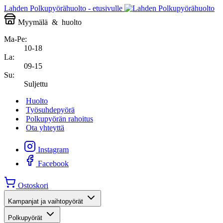
Lahden Polkupyörähuolto - etusivulle
Myymälä
&
huolto
Ma-Pe:
10-18
La:
09-15
Su:
Suljettu
Huolto
Työsuhdepyörä
Polkupyörän rahoitus
Ota yhteyttä
Instagram
Facebook
Ostoskori
Kampanjat ja vaihtopyörät
Polkupyörät