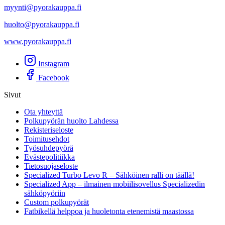
myynti@pyorakauppa.fi
huolto@pyorakauppa.fi
www.pyorakauppa.fi
Instagram
Facebook
Sivut
Ota yhteyttä
Polkupyörän huolto Lahdessa
Rekisteriseloste
Toimitusehdot
Työsuhdepyörä
Evästepolitiikka
Tietosuojaseloste
Specialized Turbo Levo R – Sähköinen ralli on täällä!
Specialized App – ilmainen mobiilisovellus Specializedin
sähköpyöriin
Custom polkupyörät
Fatbikellä helppoa ja huoletonta etenemistä maastossa