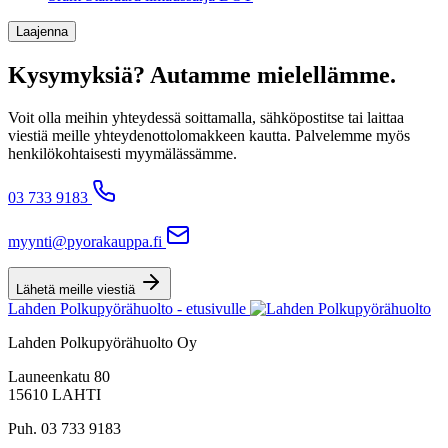
Laajenna
Kysymyksiä? Autamme mielellämme.
Voit olla meihin yhteydessä soittamalla, sähköpostitse tai laittaa
viestiä meille yhteydenottolomakkeen kautta. Palvelemme myös
henkilökohtaisesti myymälässämme.
03 733 9183
myynti@pyorakauppa.fi
Lähetä meille viestiä
Lahden Polkupyörähuolto - etusivulle
Lahden Polkupyörähuolto Oy
Launeenkatu 80
15610 LAHTI
Puh. 03 733 9183