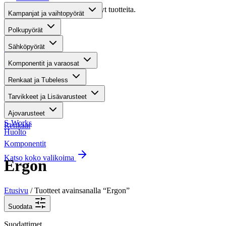
Valitettavasti haullasi ei löytynyt tuotteita.
Kampanjat ja vaihtopyörät
Suositut osastot
Polkupyörät
Sähköpyörät
Gravel-pyörät
Komponentit ja varaosat
Maastosähköpyörät
Renkaat ja Tubeless
Kaupunkisähköpyörät
Tarvikkeet ja Lisävarusteet
Tarvikkeet
Ajovarusteet
S-Works
Renkaat
Huolto
Komponentit
Katso koko valikoima
Ergon
Etusivu
/ Tuotteet avainsanalla “Ergon”
Suodata
Suodattimet