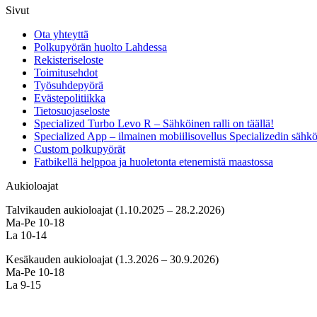
Sivut
Ota yhteyttä
Polkupyörän huolto Lahdessa
Rekisteriseloste
Toimitusehdot
Työsuhdepyörä
Evästepolitiikka
Tietosuojaseloste
Specialized Turbo Levo R – Sähköinen ralli on täällä!
Specialized App – ilmainen mobiilisovellus Specializedin sähk
Custom polkupyörät
Fatbikellä helppoa ja huoletonta etenemistä maastossa
Aukioloajat
Talvikauden aukioloajat (1.10.2025 – 28.2.2026)
Ma-Pe 10-18
La 10-14
Kesäkauden aukioloajat (1.3.2026 – 30.9.2026)
Ma-Pe 10-18
La 9-15