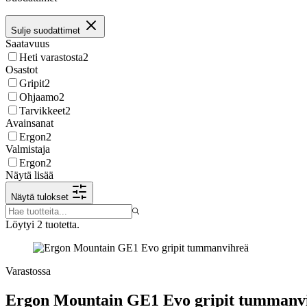
Sulje suodattimet
Saatavuus
Heti varastosta
2
Osastot
Gripit
2
Ohjaamo
2
Tarvikkeet
2
Avainsanat
Ergon
2
Valmistaja
Ergon
2
Näytä lisää
Näytä tulokset
Löytyi 2 tuotetta.
Varastossa
Ergon Mountain GE1 Evo gripit tummanv