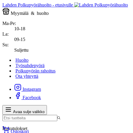
Lahden Polkupyörähuolto - etusivulle
Myymälä
&
huolto
Ma-Pe:
10-18
La:
09-15
Su:
Suljettu
Huolto
Työsuhdepyörä
Polkupyörän rahoitus
Ota yhteyttä
Instagram
Facebook
Avaa sulje valikko
Hakutulokset
Ostoskori