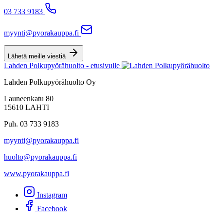
03 733 9183
myynti@pyorakauppa.fi
Lähetä meille viestiä
Lahden Polkupyörähuolto - etusivulle
Lahden Polkupyörähuolto Oy
Launeenkatu 80
15610 LAHTI
Puh. 03 733 9183
myynti@pyorakauppa.fi
huolto@pyorakauppa.fi
www.pyorakauppa.fi
Instagram
Facebook