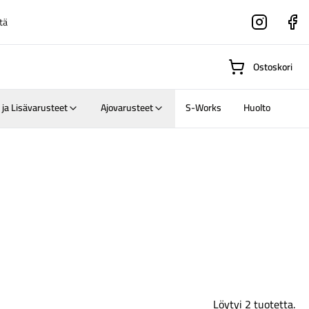
tä
Instagram
Faceboo
Ostoskori
 ja Lisävarusteet
Ajovarusteet
S-Works
Huolto
Suositut osastot
Gravel-
pyörät
Maastosähköpyörä
Löytyi 2 tuotetta.