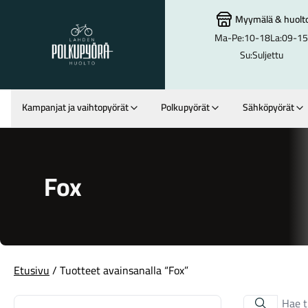
Myymälä
&
huolt
Ma-Pe:
10-18
La:
09-15
Lahden Polkupyörähuolto - etusivulle
Su:
Suljettu
Kampanjat ja vaihtopyörät
Polkupyörät
Sähköpyörät
Hakutulokset
Fox
Etusivu
/ Tuotteet avainsanalla “Fox”