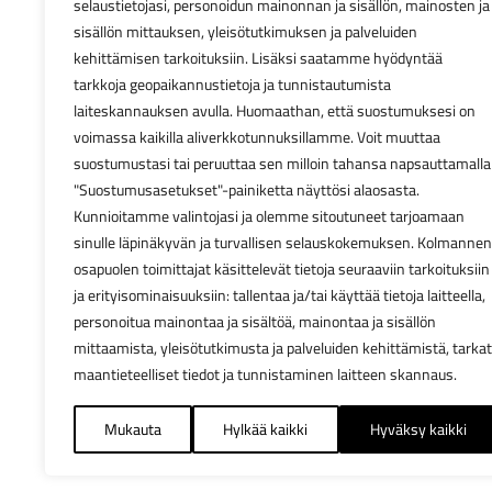
selaustietojasi, personoidun mainonnan ja sisällön, mainosten ja
sisällön mittauksen, yleisötutkimuksen ja palveluiden
kehittämisen tarkoituksiin. Lisäksi saatamme hyödyntää
tarkkoja geopaikannustietoja ja tunnistautumista
laiteskannauksen avulla. Huomaathan, että suostumuksesi on
voimassa kaikilla aliverkkotunnuksillamme. Voit muuttaa
suostumustasi tai peruuttaa sen milloin tahansa napsauttamalla
"Suostumusasetukset"-painiketta näyttösi alaosasta.
Kunnioitamme valintojasi ja olemme sitoutuneet tarjoamaan
sinulle läpinäkyvän ja turvallisen selauskokemuksen. Kolmannen
osapuolen toimittajat käsittelevät tietoja seuraaviin tarkoituksiin
ja erityisominaisuuksiin: tallentaa ja/tai käyttää tietoja laitteella,
personoitua mainontaa ja sisältöä, mainontaa ja sisällön
mittaamista, yleisötutkimusta ja palveluiden kehittämistä, tarkat
maantieteelliset tiedot ja tunnistaminen laitteen skannaus.
Mukauta
Hylkää kaikki
Hyväksy kaikki