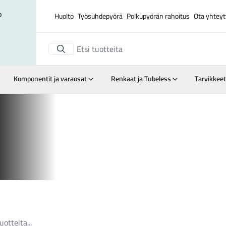
o
Huolto
Työsuhdepyörä
Polkupyörän rahoitus
Ota yhteyt
Komponentit ja varaosat
Renkaat ja Tubeless
Tarvikkeet