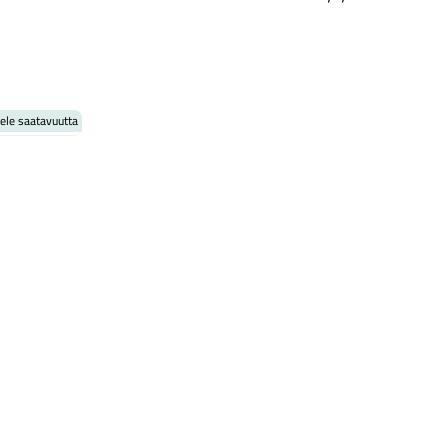
Kaupunkisähköpyörät
Tarvikkeet
ele saatavuutta
yt
Renkaat
Komponentit
Katso koko valikoima