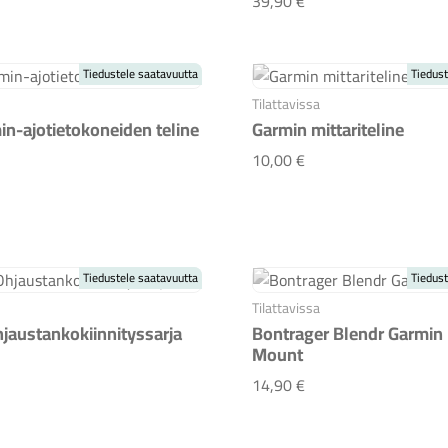
39,90 €
Tiedustele saatavuutta
Tiedust
Tilattavissa
in-ajotietokoneiden teline
Garmin mittariteline
p Garmin-ajotietokoneiden teline
Garmin mittariteline
10,00 €
Tiedustele saatavuutta
Tiedust
Tilattavissa
jaustankokiinnityssarja
Bontrager Blendr Garmin
Mount
min Ohjaustankokiinnityssarja
Bontrager Blendr G
14,90 €