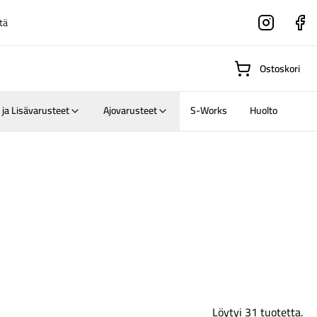
tä
Instagram
Faceboo
Ostoskori
 ja Lisävarusteet
Ajovarusteet
S-Works
Huolto
Suositut osastot
Gravel-
pyörät
Maastosähköpyörä
Löytyi 31 tuotetta.