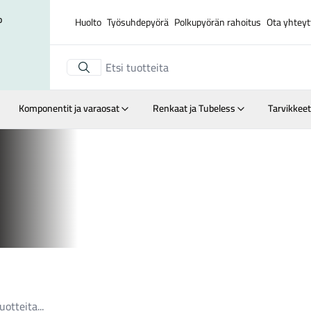
o
Huolto
Työsuhdepyörä
Polkupyörän rahoitus
Ota yhteyt
Komponentit ja varaosat
Renkaat ja Tubeless
Tarvikkeet