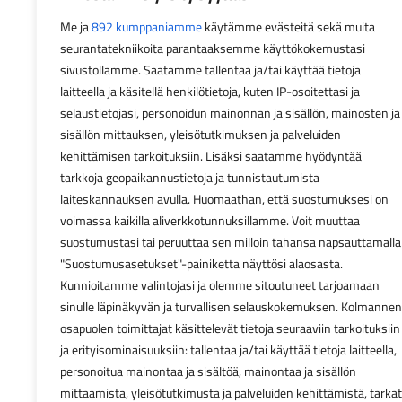
Me ja
892 kumppaniamme
käytämme evästeitä sekä muita
seurantatekniikoita parantaaksemme käyttökokemustasi
sivustollamme. Saatamme tallentaa ja/tai käyttää tietoja
laitteella ja käsitellä henkilötietoja, kuten IP-osoitettasi ja
selaustietojasi, personoidun mainonnan ja sisällön, mainosten ja
sisällön mittauksen, yleisötutkimuksen ja palveluiden
kehittämisen tarkoituksiin. Lisäksi saatamme hyödyntää
tarkkoja geopaikannustietoja ja tunnistautumista
laiteskannauksen avulla. Huomaathan, että suostumuksesi on
voimassa kaikilla aliverkkotunnuksillamme. Voit muuttaa
suostumustasi tai peruuttaa sen milloin tahansa napsauttamalla
"Suostumusasetukset"-painiketta näyttösi alaosasta.
Kunnioitamme valintojasi ja olemme sitoutuneet tarjoamaan
sinulle läpinäkyvän ja turvallisen selauskokemuksen. Kolmannen
osapuolen toimittajat käsittelevät tietoja seuraaviin tarkoituksiin
ja erityisominaisuuksiin: tallentaa ja/tai käyttää tietoja laitteella,
personoitua mainontaa ja sisältöä, mainontaa ja sisällön
mittaamista, yleisötutkimusta ja palveluiden kehittämistä, tarkat