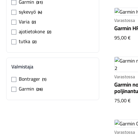
Garmin
31
sykevyö
4
Varastossa
Varia
2
Garmin H
ajotietokone
2
Gar
95,00 €
tutka
2
Valmistaja
Varastossa
Bontrager
1
Garmin no
Garmin
26
poljinantu
Gar
75,00 €
Varastossa