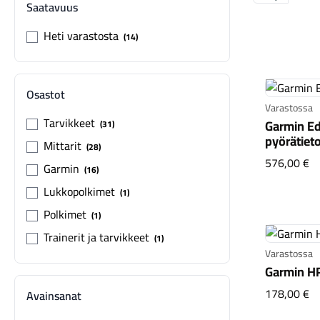
Saatavuus
Heti varastosta
14
Osastot
Varastossa
Tarvikkeet
Garmin E
31
pyörätiet
Mittarit
28
Ga
576,00 €
Garmin
16
Lukkopolkimet
1
Polkimet
1
Trainerit ja tarvikkeet
1
Varastossa
Garmin H
Ga
178,00 €
Avainsanat