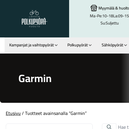
Myymälä
&
huolt
Ma-Pe:
10-18
La:
09-15
Lahden Polkupyörähuolto - etusivulle
Su:
Suljettu
Kampanjat ja vaihtopyörät
Polkupyörät
Sähköpyörät
Hakutulokset
Garmin
Etusivu
/ Tuotteet avainsanalla “Garmin”