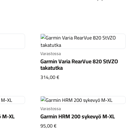
Kaupunkisähköpyörät
Tarvikkeet
Varastossa
Garmin Varia RearVue 820 StVZO
takatutka
GPS-pyörätietokone
Garmin Varia RearVue 820 StVZO ta
314,00 €
Renkaat
Komponentit
Varastossa
ö M-XL
Garmin HRM 200 sykevyö M-XL
Katso koko valikoima
ykevyö M-XL
Garmin HRM 200 sykevyö M-XL
95,00 €