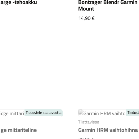
arge -tehoakku
Bontrager Blendr Garmin
Mount
rmin Charge -tehoakku
Bontrager Blendr Ga
14,90 €
Tiedustele saatavuutta
Tiedust
Tilattavissa
ge mittariteline
Garmin HRM vaihtohihna
min Edge mittariteline
Garmin HRM vaihtoh