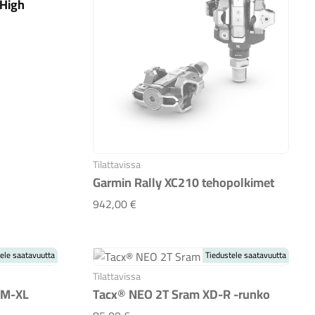
 High
rmin High Mount
Tilattavissa
Garmin Rally XC210 tehopolkimet
Garmin Rally XC210 tehopolkimet
942,00 €
ele saatavuutta
Tiedustele saatavuutta
Tilattavissa
 M-XL
Tacx® NEO 2T Sram XD-R -runko
ihna M-XL
Tacx® NEO 2T Sram XD-R -runko