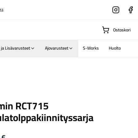
tä
Instagram
Faceboo
Ostoskori
 ja Lisävarusteet
Ajovarusteet
S-Works
Huolto
Suositut osastot
Gravel-
min RCT715
pyörät
Maastosähköpyörä
latolppakiinnityssarja
0
€