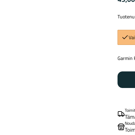
Tuotenu
Vai
Garmin 
Toimi
Tämä
Noud
Toim