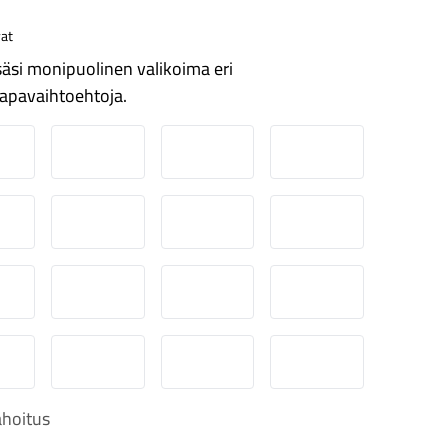
at
äsi monipuolinen valikoima eri
apavaihtoehtoja.
ordea
Danske
Aktia
Pop-pankki
suuspankki
Ålandsbanken
Säästöpankki
Handelsbanken
-Pankki
Omasp
Siirto
Visa & Mastercard
obilePay
Svea Lasku
Svea yrityslasku
Svea erämaksu
hoitus