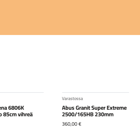
Varastossa
ena 6806K
Abus Granit Super Extreme
o 85cm vihreä
2500/165HB 230mm
360,00
€