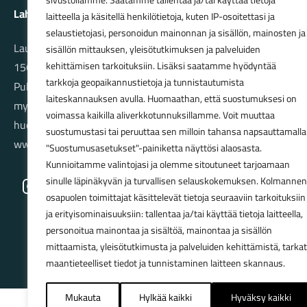
sivustollamme. Saatamme tallentaa ja/tai käyttää tietoja
Lahden Polkupyörähuolto Oy
laitteella ja käsitellä henkilötietoja, kuten IP-osoitettasi ja
selaustietojasi, personoidun mainonnan ja sisällön, mainosten ja
Launeenkatu 80
sisällön mittauksen, yleisötutkimuksen ja palveluiden
15610 LAHTI
kehittämisen tarkoituksiin. Lisäksi saatamme hyödyntää
tarkkoja geopaikannustietoja ja tunnistautumista
Puh. 03 733 9183
laiteskannauksen avulla. Huomaathan, että suostumuksesi on
myynti@pyorakauppa.fi
voimassa kaikilla aliverkkotunnuksillamme. Voit muuttaa
huolto@pyorakauppa.fi
suostumustasi tai peruuttaa sen milloin tahansa napsauttamalla
www.pyorakauppa.fi
"Suostumusasetukset"-painiketta näyttösi alaosasta.
Kunnioitamme valintojasi ja olemme sitoutuneet tarjoamaan
sinulle läpinäkyvän ja turvallisen selauskokemuksen. Kolmannen
Instagram
Facebook
osapuolen toimittajat käsittelevät tietoja seuraaviin tarkoituksiin
ja erityisominaisuuksiin: tallentaa ja/tai käyttää tietoja laitteella,
personoitua mainontaa ja sisältöä, mainontaa ja sisällön
mittaamista, yleisötutkimusta ja palveluiden kehittämistä, tarkat
maantieteelliset tiedot ja tunnistaminen laitteen skannaus.
Mukauta
Hylkää kaikki
Hyväksy kaikki