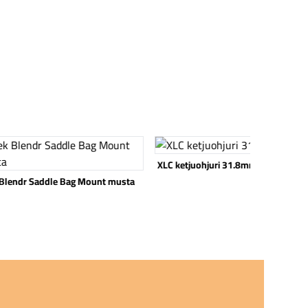
 tuote
Katso tuote
XLC ketjuohjuri 31.8mm musta
 Blendr Saddle Bag Mount musta