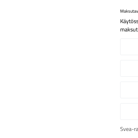
Maksutav
Käytöss
maksut
N
O
S
M
Svea-ra