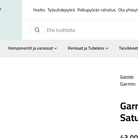
o
Huolto
Työsuhdepyörä
Polkupyörän rahoitus
Ota yhteyt
Komponentit ja varaosat
Renkaat ja Tubeless
Tarvikkeet
Suurenna kuva
Garmin
Garmin
Gar
Satu
43,0