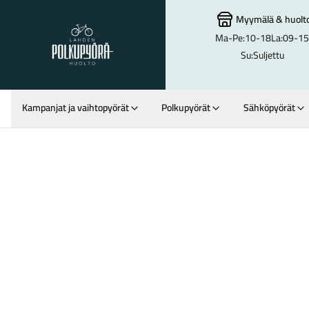
Myymälä
&
huolt
Ma-Pe:
10-18
La:
09-15
Lahden Polkupyörähuolto - etusivulle
Su:
Suljettu
Kampanjat ja vaihtopyörät
Polkupyörät
Sähköpyörät
Hakutulokset