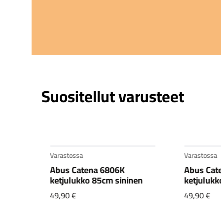
Suositellut varusteet
Varastossa
Varastossa
1,
Abus Catena 6806K
Abus Cat
CX1
ketjulukko 85cm sininen
ketjulukk
49,90
€
49,90
€
nta
yinen