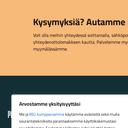
Kysymyksiä? Autamme 
Voit olla meihin yhteydessä soittamalla, sähköpost
yhteydenottolomakkeen kautta. Palvelemme myö
myymälässämme.
Lahden Polkupyörähuolto - etusivulle
Arvostamme yksityisyyttäsi
Me ja
892 kumppaniamme
käytämme evästeitä sekä muita
seurantatekniikoita parantaaksemme käyttökokemustasi