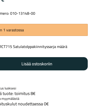
mero: 010-13148-00
Kaupunkisähköpyörät
Tarvikkeet
n 1 varastossa
RCT715 Satulatolppakiinnityssarja määrä
Lisää ostoskoriin
Renkaat
Komponentit
tus luoksesi
 tuote: toimitus 8€
Katso koko valikoima
a myymälästä
ituskulut noudettaessa 0€