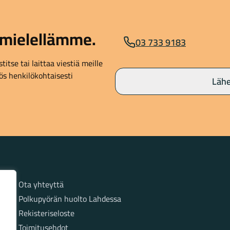
mielellämme.
03 733 9183
itse tai laittaa viestiä meille
s henkilökohtaisesti
Lähe
Sivut
Ota yhteyttä
Polkupyörän huolto Lahdessa
Rekisteriseloste
Toimitusehdot