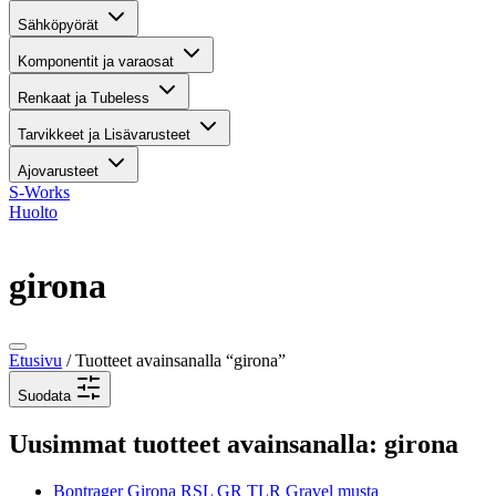
Sähköpyörät
Komponentit ja varaosat
Renkaat ja Tubeless
Tarvikkeet ja Lisävarusteet
Ajovarusteet
S-Works
Huolto
girona
Etusivu
/ Tuotteet avainsanalla “girona”
Suodata
Uusimmat tuotteet avainsanalla: girona
Bontrager Girona RSL GR TLR Gravel musta