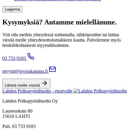
Laajenna
Kysymyksiä? Autamme mielellämme.
Voit olla meihin yhteydessä soittamalla, sähköpostitse tai laittaa
viestiä meille yhteydenottolomakkeen kautta. Palvelemme myös
henkilökohtaisesti myymälässämme.
03 733 9183
myynti@pyorakauppa.fi
Lähetä meille viestiä
Lahden Polkupyörähuolto - etusivulle
Lahden Polkupyörähuolto Oy
Launeenkatu 80
15610 LAHTI
Puh. 03 733 9183