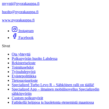
myynti@pyorakauppa.fi
huolto@pyorakauppa.fi
www.pyorakauppa.fi
Instagram
Facebook
Sivut
Ota yhteyttä
Polkupyörän huolto Lahdessa
Rekisteriseloste
Toimitusehdot
Työsuhdepyörä
Evästepolitiikka
Tietosuojaseloste
Specialized Turbo Levo R – Sähköinen ralli on täällä!
Specialized App – ilmainen mobiilisovellus Specializedin
sähköpyöriin
Custom polkupyörät
Fatbikellä helppoa ja huoletonta etenemistä maastossa