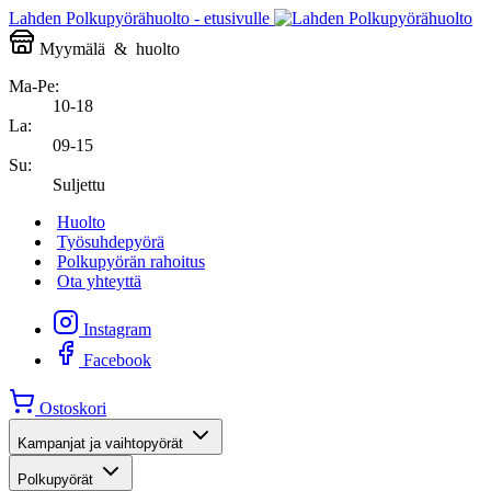
Lahden Polkupyörähuolto - etusivulle
Myymälä
&
huolto
Ma-Pe:
10-18
La:
09-15
Su:
Suljettu
Huolto
Työsuhdepyörä
Polkupyörän rahoitus
Ota yhteyttä
Instagram
Facebook
Ostoskori
Kampanjat ja vaihtopyörät
Polkupyörät