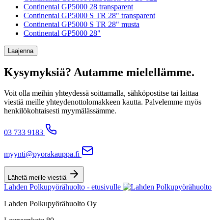
Continental GP5000 28 transparent
Continental GP5000 S TR 28" transparent
Continental GP5000 S TR 28" musta
Continental GP5000 28"
Laajenna
Kysymyksiä? Autamme mielellämme.
Voit olla meihin yhteydessä soittamalla, sähköpostitse tai laittaa
viestiä meille yhteydenottolomakkeen kautta. Palvelemme myös
henkilökohtaisesti myymälässämme.
03 733 9183
myynti@pyorakauppa.fi
Lähetä meille viestiä
Lahden Polkupyörähuolto - etusivulle
Lahden Polkupyörähuolto Oy