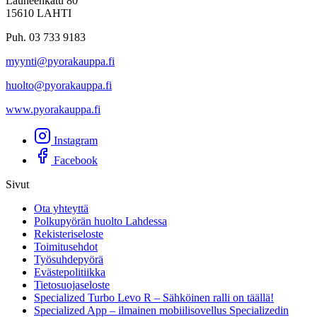
Launeenkatu 80
15610 LAHTI
Puh. 03 733 9183
myynti@pyorakauppa.fi
huolto@pyorakauppa.fi
www.pyorakauppa.fi
Instagram
Facebook
Sivut
Ota yhteyttä
Polkupyörän huolto Lahdessa
Rekisteriseloste
Toimitusehdot
Työsuhdepyörä
Evästepolitiikka
Tietosuojaseloste
Specialized Turbo Levo R – Sähköinen ralli on täällä!
Specialized App – ilmainen mobiilisovellus Specializedin