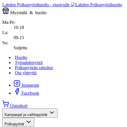
Lahden Polkupyörähuolto - etusivulle
Myymälä
&
huolto
Ma-Pe:
10-18
La:
09-15
Su:
Suljettu
Huolto
Työsuhdepyörä
Polkupyörän rahoitus
Ota yhteyttä
Instagram
Facebook
Ostoskori
Kampanjat ja vaihtopyörät
Polkupyörät