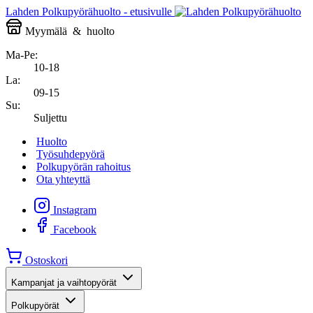
Lahden Polkupyörähuolto - etusivulle
Myymälä
&
huolto
Ma-Pe:
10-18
La:
09-15
Su:
Suljettu
Huolto
Työsuhdepyörä
Polkupyörän rahoitus
Ota yhteyttä
Instagram
Facebook
Ostoskori
Kampanjat ja vaihtopyörät
Polkupyörät