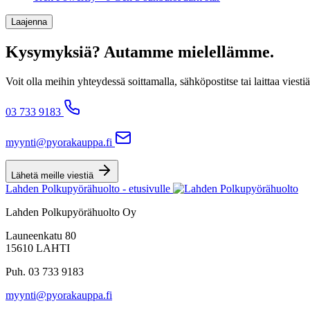
Laajenna
Kysymyksiä? Autamme mielellämme.
Voit olla meihin yhteydessä soittamalla, sähköpostitse tai laittaa v
03 733 9183
myynti@pyorakauppa.fi
Lähetä meille viestiä
Lahden Polkupyörähuolto - etusivulle
Lahden Polkupyörähuolto Oy
Launeenkatu 80
15610 LAHTI
Puh. 03 733 9183
myynti@pyorakauppa.fi