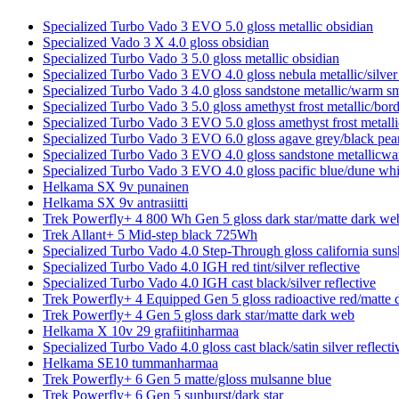
Specialized Turbo Vado 3 EVO 5.0 gloss metallic obsidian
Specialized Vado 3 X 4.0 gloss obsidian
Specialized Turbo Vado 3 5.0 gloss metallic obsidian
Specialized Turbo Vado 3 EVO 4.0 gloss nebula metallic/silver
Specialized Turbo Vado 3 4.0 gloss sandstone metallic/warm s
Specialized Turbo Vado 3 5.0 gloss amethyst frost metallic/bor
Specialized Turbo Vado 3 EVO 5.0 gloss amethyst frost metalli
Specialized Turbo Vado 3 EVO 6.0 gloss agave grey/black pea
Specialized Turbo Vado 3 EVO 4.0 gloss sandstone metallicwa
Specialized Turbo Vado 3 EVO 4.0 gloss pacific blue/dune whi
Helkama SX 9v punainen
Helkama SX 9v antrasiitti
Trek Powerfly+ 4 800 Wh Gen 5 gloss dark star/matte dark we
Trek Allant+ 5 Mid-step black 725Wh
Specialized Turbo Vado 4.0 Step-Through gloss california suns
Specialized Turbo Vado 4.0 IGH red tint/silver reflective
Specialized Turbo Vado 4.0 IGH cast black/silver reflective
Trek Powerfly+ 4 Equipped Gen 5 gloss radioactive red/matte d
Trek Powerfly+ 4 Gen 5 gloss dark star/matte dark web
Helkama X 10v 29 grafiitinharmaa
Specialized Turbo Vado 4.0 gloss cast black/satin silver reflecti
Helkama SE10 tummanharmaa
Trek Powerfly+ 6 Gen 5 matte/gloss mulsanne blue
Trek Powerfly+ 6 Gen 5 sunburst/dark star