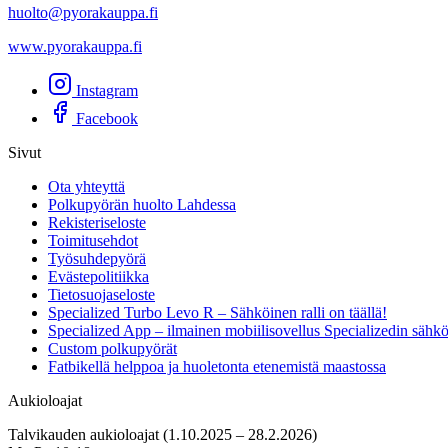
huolto@pyorakauppa.fi
www.pyorakauppa.fi
Instagram
Facebook
Sivut
Ota yhteyttä
Polkupyörän huolto Lahdessa
Rekisteriseloste
Toimitusehdot
Työsuhdepyörä
Evästepolitiikka
Tietosuojaseloste
Specialized Turbo Levo R – Sähköinen ralli on täällä!
Specialized App – ilmainen mobiilisovellus Specializedin sähk
Custom polkupyörät
Fatbikellä helppoa ja huoletonta etenemistä maastossa
Aukioloajat
Talvikauden aukioloajat (1.10.2025 – 28.2.2026)