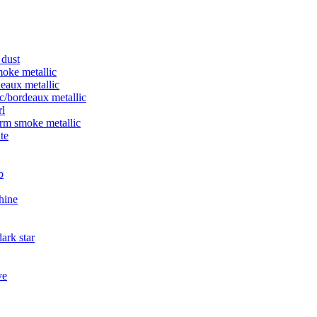
 dust
moke metallic
deaux metallic
c/bordeaux metallic
rl
rm smoke metallic
te
b
hine
ark star
ve