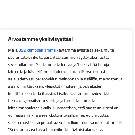
Arvostamme yksityisyyttäsi
Me ja
892 kumppaniamme
käytämme evästeitä sekä muita
seurantatekniikoita parantaaksemme käyttökokemustasi
sivustollamme. Saatamme tallentaa ja/tai käyttää tietoja
laitteella ja käsitellä henkilötietoja, kuten IP-osoitettasi ja
selaustietojasi, personoidun mainonnan ja sisällön, mainosten ja
sisällön mittauksen, yleisötutkimuksen ja palveluiden
kehittämisen tarkoituksiin. Lisäksi saatamme hyödyntää
tarkkoja geopaikannustietoja ja tunnistautumista
laiteskannauksen avulla. Huomaathan, että suostumuksesi on
voimassa kaikilla aliverkkotunnuksillamme. Voit muuttaa
suostumustasi tai peruuttaa sen milloin tahansa napsauttamalla
"Suostumusasetukset"-painiketta näyttösi alaosasta.