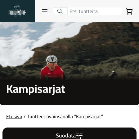
Lahden Polkupyörähuolto - etusivulle
Avaa sulje valikko
Ostoskori
Hakutulokset
Suositut osastot
Kampisarjat
Etusivu
/ Tuotteet avainsanalla “Kampisarjat”
Gravel-pyörät
Suodata