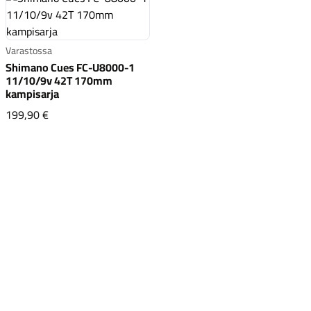
Varastossa
Shimano Cues FC-U8000-1
11/10/9v 42T 170mm
kampisarja
Komponentit
Shimano Cues FC-U8000-1 11/10/9v 42T 170mm kamp
199,90 €
Katso koko valikoima