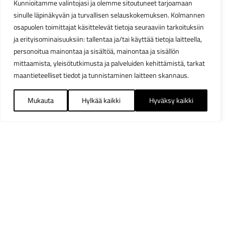
Kunnioitamme valintojasi ja olemme sitoutuneet tarjoamaan
sinulle läpinäkyvän ja turvallisen selauskokemuksen. Kolmannen
osapuolen toimittajat käsittelevät tietoja seuraaviin tarkoituksiin
ja erityisominaisuuksiin: tallentaa ja/tai käyttää tietoja laitteella,
personoitua mainontaa ja sisältöä, mainontaa ja sisällön
mittaamista, yleisötutkimusta ja palveluiden kehittämistä, tarkat
maantieteelliset tiedot ja tunnistaminen laitteen skannaus.
Mukauta
Hylkää kaikki
Hyväksy kaikki
Suodattimet
Sulj
Saatavuus