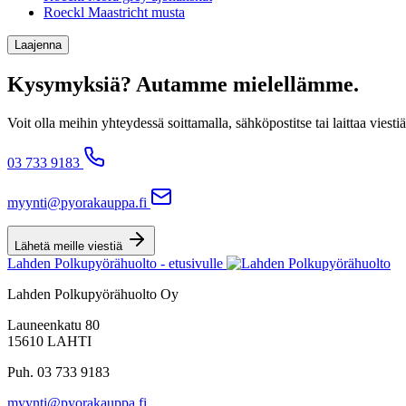
Roeckl Maastricht musta
Laajenna
Kysymyksiä? Autamme mielellämme.
Voit olla meihin yhteydessä soittamalla, sähköpostitse tai laittaa v
03 733 9183
myynti@pyorakauppa.fi
Lähetä meille viestiä
Lahden Polkupyörähuolto - etusivulle
Lahden Polkupyörähuolto Oy
Launeenkatu 80
15610 LAHTI
Puh. 03 733 9183
myynti@pyorakauppa.fi