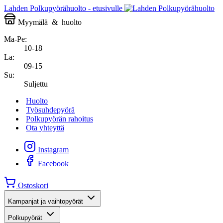
Lahden Polkupyörähuolto - etusivulle
Myymälä
&
huolto
Ma-Pe:
10-18
La:
09-15
Su:
Suljettu
Huolto
Työsuhdepyörä
Polkupyörän rahoitus
Ota yhteyttä
Instagram
Facebook
Ostoskori
Kampanjat ja vaihtopyörät
Polkupyörät