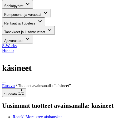
Sähköpyörät
Komponentit ja varaosat
Renkaat ja Tubeless
Tarvikkeet ja Lisävarusteet
Ajovarusteet
S-Works
Huolto
käsineet
Etusivu
/ Tuotteet avainsanalla “käsineet”
Suodata
Uusimmat tuotteet avainsanalla: käsineet
Roeckl Mora grey ajohanskat