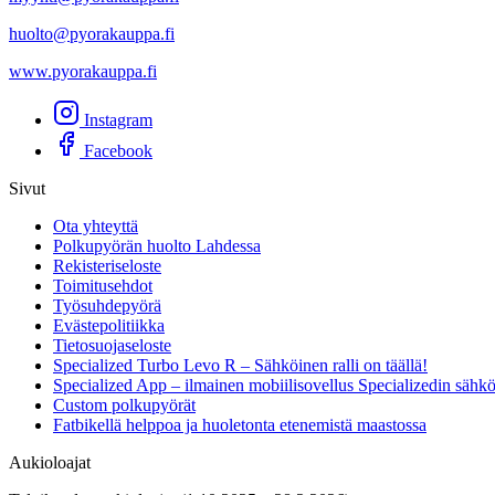
huolto@pyorakauppa.fi
www.pyorakauppa.fi
Instagram
Facebook
Sivut
Ota yhteyttä
Polkupyörän huolto Lahdessa
Rekisteriseloste
Toimitusehdot
Työsuhdepyörä
Evästepolitiikka
Tietosuojaseloste
Specialized Turbo Levo R – Sähköinen ralli on täällä!
Specialized App – ilmainen mobiilisovellus Specializedin sähk
Custom polkupyörät
Fatbikellä helppoa ja huoletonta etenemistä maastossa
Aukioloajat