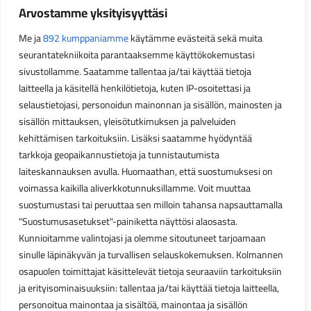
Arvostamme yksityisyyttäsi
Me ja
892 kumppaniamme
käytämme evästeitä sekä muita
seurantatekniikoita parantaaksemme käyttökokemustasi
sivustollamme. Saatamme tallentaa ja/tai käyttää tietoja
laitteella ja käsitellä henkilötietoja, kuten IP-osoitettasi ja
selaustietojasi, personoidun mainonnan ja sisällön, mainosten ja
sisällön mittauksen, yleisötutkimuksen ja palveluiden
kehittämisen tarkoituksiin. Lisäksi saatamme hyödyntää
tarkkoja geopaikannustietoja ja tunnistautumista
laiteskannauksen avulla. Huomaathan, että suostumuksesi on
voimassa kaikilla aliverkkotunnuksillamme. Voit muuttaa
suostumustasi tai peruuttaa sen milloin tahansa napsauttamalla
"Suostumusasetukset"-painiketta näyttösi alaosasta.
Kunnioitamme valintojasi ja olemme sitoutuneet tarjoamaan
sinulle läpinäkyvän ja turvallisen selauskokemuksen. Kolmannen
osapuolen toimittajat käsittelevät tietoja seuraaviin tarkoituksiin
ja erityisominaisuuksiin: tallentaa ja/tai käyttää tietoja laitteella,
personoitua mainontaa ja sisältöä, mainontaa ja sisällön