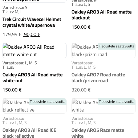
Tilaus: L, S
Varastossa: S
Oakley ARO3 All Road matte
Tilaus: M, L
blackout
Trek Circuit Wavecel Helmet
crystal white/supernova
Oakley ARO3 All Road 
150,00 €
Trek Circuit Wavecel Helmet crystal white/su
Alkuperäinen
179,99 €
90,00 €
hinta
Komponentit
Tiedustele saatavuutta
oli:179,99 €
Varastossa: L, M, S
Varastossa:
Tilaus:
Tilaus: L, M, S
Oakley ARO3 All Road matte
Oakley ARO7 Road matte
Katso koko valikoima
white out
black/prizm road
Oakley ARO3 All Road matte white out
Oakley ARO7 Road mat
150,00 €
320,00 €
Tiedustele saatavuutta
Tiedustele saatavuutta
Varastossa:
Varastossa:
Tilaus: L, M, S
Tilaus: L, M, S
Oakley ARO3 All Road ICE
Oakley ARO5 Race matte
black reflective
white