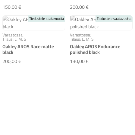
Oakley ARO3 All Road ICE black reflective
Oakley ARO5 Race mat
150,00 €
200,00 €
Tiedustele saatavuutta
Tiedustele saatavuutta
Varastossa:
Varastossa:
Tilaus: L, M, S
Tilaus: L, M, S
Oakley ARO5 Race matte
Oakley ARO3 Endurance
black
polished black
Oakley ARO5 Race matte black
Oakley ARO3 Enduranc
200,00 €
130,00 €