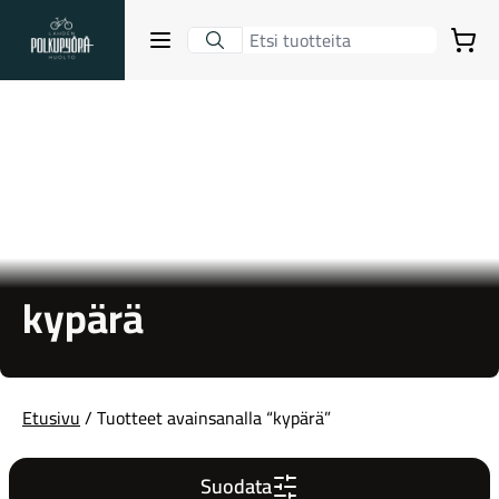
Lahden Polkupyörähuolto - etusivulle
Avaa sulje valikko
Ostoskori
Hakutulokset
Suositut osastot
kypärä
Etusivu
/ Tuotteet avainsanalla “kypärä”
Gravel-pyörät
Suodata