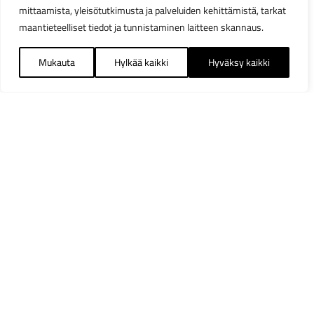
mittaamista, yleisötutkimusta ja palveluiden kehittämistä, tarkat
maantieteelliset tiedot ja tunnistaminen laitteen skannaus.
Mukauta
Hylkää kaikki
Hyväksy kaikki
Suodattimet
Sulj
Saatavuus
Heti varastosta
3
Hinnoittelu