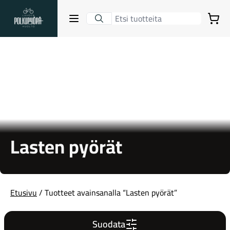
Lahden Polkupyörähuolto - etusivulle
Avaa sulje valikko
Ostoskori
Hakutulokset
Suositut osastot
Lasten pyörät
Etusivu
/ Tuotteet avainsanalla “Lasten pyörät”
Gravel-pyörät
Suodata