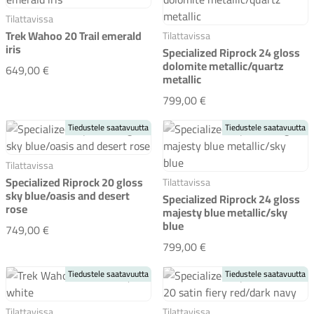
Tilattavissa
Trek Wahoo 20 Trail emerald
Tilattavissa
iris
Specialized Riprock 24 gloss
dolomite metallic/quartz
Trek Wahoo 20 Trail emerald iris
649,00 €
metallic
Specialized Riprock 24
799,00 €
Tiedustele saatavuutta
Tiedustele saatavuutta
Tilattavissa
Specialized Riprock 20 gloss
Tilattavissa
sky blue/oasis and desert
Specialized Riprock 24 gloss
rose
majesty blue metallic/sky
blue
Specialized Riprock 20 gloss sky blue/oasis and desert r
749,00 €
Specialized Riprock 24
799,00 €
Tiedustele saatavuutta
Tiedustele saatavuutta
Tilattavissa
Tilattavissa