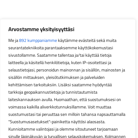
Arvostamme yksityisyyttäsi
Me ja
892 kumppaniamme
käytämme evästeitä sekä muita
seurantatekniikoita parantaaksemme käyttökokemustasi
sivustollamme. Saatamme tallentaa ja/tai käyttää tietoja
laitteella ja käsitellä henkilötietoja, kuten IP-osoitettasi ja
selaustietojasi, personoidun mainonnan ja sisällön, mainosten ja
sisällön mittauksen, yleisötutkimuksen ja palveluiden
kehittämisen tarkoituksiin. Lisäksi saatamme hyödyntää
tarkkoja geopaikannustietoja ja tunnistautumista
laiteskannauksen avulla. Huomaathan, että suostumuksesi on
voimassa kaikilla aliverkkotunnuksillamme. Voit muuttaa
suostumustasi tai peruuttaa sen milloin tahansa napsauttamalla
"Suostumusasetukset"-painiketta näyttösi alaosasta.
Kunnioitamme valintojasi ja olemme sitoutuneet tarjoamaan
sinulle läpinäkyvän ja turvallisen selauskokemuksen. Kolmannen