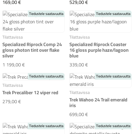
Specialized Hotwalk gloss california sunshine
Trek Wahoo 24 Path c
169,00 €
529,00 €
Tiedustele saatavuutta
Tiedustele saatavuutta
Tilattavissa
Tilattavissa
Specialized Riprock Comp 24
Specialized Riprock Coaster
gloss photon tint over flake
16 gloss purple haze/lagoon
silver
blue
Specialized Riprock Comp 24 gloss photon tint over fla
Specialized Riprock Co
1 199,00 €
339,00 €
Tiedustele saatavuutta
Tiedustele saatavuutta
Tilattavissa
Trek Precaliber 12 viper red
Tilattavissa
Trek Wahoo 24 Trail emerald
Trek Precaliber 12 viper red
279,00 €
iris
Trek Wahoo 24 Trail em
699,00 €
Tiedustele saatavuutta
Tiedustele saatavuutta