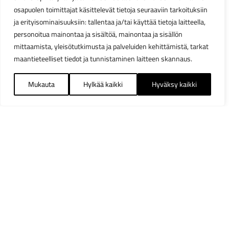
osapuolen toimittajat käsittelevät tietoja seuraaviin tarkoituksiin
ja erityisominaisuuksiin: tallentaa ja/tai käyttää tietoja laitteella,
personoitua mainontaa ja sisältöä, mainontaa ja sisällön
mittaamista, yleisötutkimusta ja palveluiden kehittämistä, tarkat
maantieteelliset tiedot ja tunnistaminen laitteen skannaus.
Mukauta
Hylkää kaikki
Hyväksy kaikki
Suodattimet
Sulj
Saatavuus
Heti varastosta
12