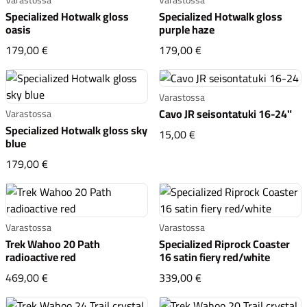
Specialized Hotwalk gloss
Specialized Hotwalk gloss
oasis
purple haze
Specialized Hotwalk gloss oasis
Specialized Hotwalk gl
179,00 €
179,00 €
Varastossa
Komponentit
Cavo JR seisontatuki 16-24"
Varastossa
Specialized Hotwalk gloss sky
Cavo JR seisontatuki 1
15,00 €
blue
Specialized Hotwalk gloss sky blue
179,00 €
Katso koko valikoima
Varastossa
Varastossa
Trek Wahoo 20 Path
Specialized Riprock Coaster
radioactive red
16 satin fiery red/white
Trek Wahoo 20 Path radioactive red
Specialized Riprock Co
469,00 €
339,00 €