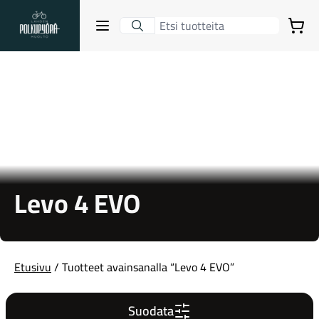
Lahden Polkupyörähuolto - etusivulle
Avaa sulje valikko
Ostoskori
Hakutulokset
Suositut osastot
Levo 4 EVO
Etusivu
/ Tuotteet avainsanalla “Levo 4 EVO”
Gravel-pyörät
Suodata