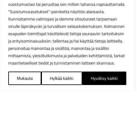
suostumustasi tai peruuttaa sen milloin tahansa napsauttamalla
"Suostumusasetukset"-painiketta näyttösi alaosasta.
Kunnioitamme valintojasi ja olemme sitoutuneet tarjoamaan
sinulle läpinäkyvän ja turvallisen selauskokemuksen. Kolmannen
osapuolen toimittajat käsittelevät tietoja seuraaviin tarkoituksiin
ja erityisominaisuuksiin: tallentaa ja/tai käyttää tietoja laitteella,
personoitua mainontaa ja sisältöä, mainontaa ja sisällön
mittaamista, yleisötutkimusta ja palveluiden kehittämistä, tarkat
maantieteelliset tiedot ja tunnistaminen laitteen skannaus.
Mukauta
Hylkää kaikki
Hyväksy kaikki
Suodattimet
Sulj