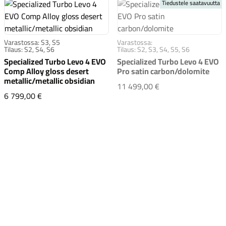
Tiedustele saatavuutta
Varastossa: S3, S5
Varastossa:
Tilaus: S2, S4, S6
Tilaus: S2, S3, S4, S5, S6
Specialized Turbo Levo 4 EVO
Specialized Turbo Levo 4 EVO
Comp Alloy gloss desert
Pro satin carbon/dolomite
Komponentit
metallic/metallic obsidian
Specialized Turbo 
11 499,00 €
Specialized Turbo Levo 4 EVO Comp Alloy gloss desert 
6 799,00 €
Katso koko valikoima